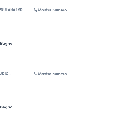
Mostra numero
ERULANA 1 SRL
 Bagno
Mostra numero
TUDIO
GHESIANA SRLS
 Bagno