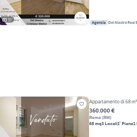
30
Agenzia
Del Mastro Real 
Appartamento di 68 m² 
360.000 €
Roma
(
RM
)
68 mq
3 Locali
1° Piano
1