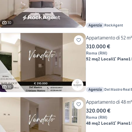
30
Agenzia
RockAgent
Appartamento di 52 m² 
310.000 €
Roma
(
RM
)
52 mq
2 Locali
1° Piano
1
30
Agenzia
Del Mastro Real 
Appartamento di 48 m² 
320.000 €
Roma
(
RM
)
48 mq
2 Locali
1° Piano
1