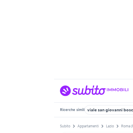
viale san giovanni bos
Ricerche
simili
Subito
Appartamenti
Lazio
Roma (