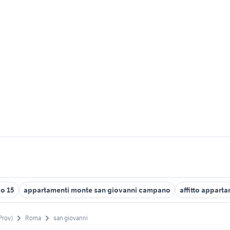
co 15
appartamenti monte san giovanni campano
affitto appart
Prov)
Roma
san giovanni