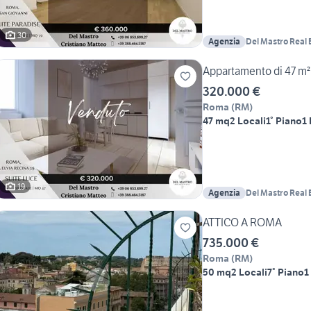
30
Agenzia
Del Mastro Real 
Appartamento di 47 m² 
320.000 €
Roma
(
RM
)
47 mq
2 Locali
1° Piano
1
19
Agenzia
Del Mastro Real 
ATTICO A ROMA
735.000 €
Roma
(
RM
)
50 mq
2 Locali
7° Piano
1