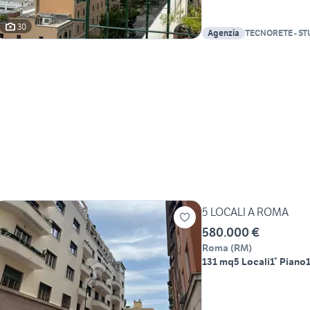
30
Agenzia
TECNORETE - S
MERULANA SRL
5 LOCALI A ROMA
580.000 €
Roma
(
RM
)
131 mq
5 Locali
1° Piano