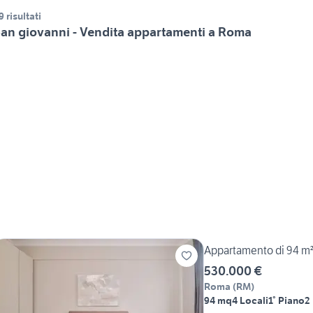
9 risultati
an giovanni - Vendita appartamenti a Roma
Appartamento di 94 m²
530.000 €
Roma
(
RM
)
94 mq
4 Locali
1° Piano
2