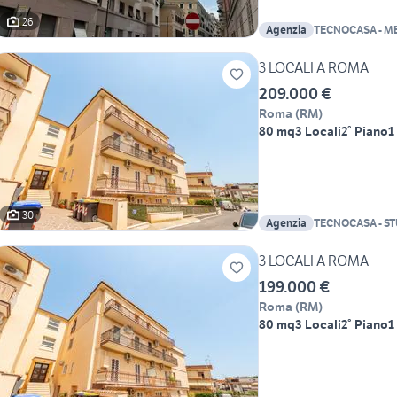
26
Agenzia
TECNOCASA - M
3 LOCALI A ROMA
209.000 €
Roma
(
RM
)
80 mq
3 Locali
2° Piano
1
30
Agenzia
TECNOCASA - S
BOR
3 LOCALI A ROMA
199.000 €
Roma
(
RM
)
80 mq
3 Locali
2° Piano
1