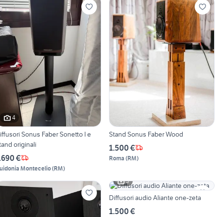
4
iffusori Sonus Faber Sonetto I e
Stand Sonus Faber Wood
tand originali
1.500 €
.690 €
Roma
(
RM
)
uidonia Montecelio
(
RM
)
3
Diffusori audio Aliante one-zeta
1.500 €