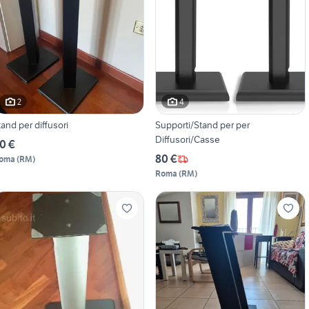
2
4
tand per diffusori
Supporti/Stand per per
Diffusori/Casse
0 €
80 €
oma
(
RM
)
Roma
(
RM
)