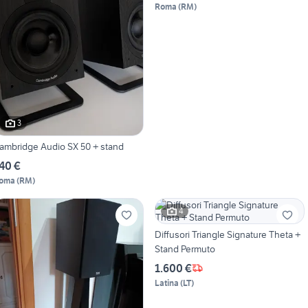
Roma
(
RM
)
3
ambridge Audio SX 50 + stand
40 €
oma
(
RM
)
4
Diffusori Triangle Signature Theta +
Stand Permuto
1.600 €
Latina
(
LT
)