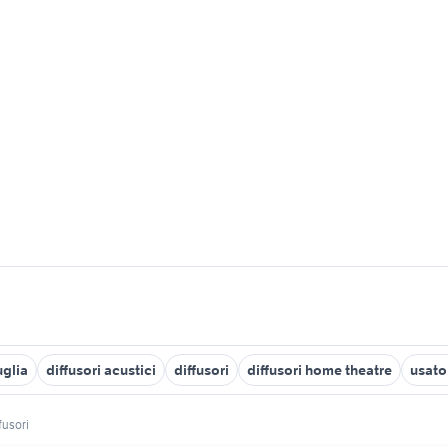
uglia
diffusori acustici
diffusori
diffusori home theatre
usato 
fusori