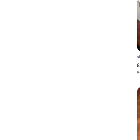
s
8
R