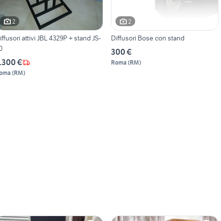
2
2
ffusori attivi JBL 4329P + stand JS-
Diffusori Bose con stand
0
300 €
.300 €
Roma
(
RM
)
oma
(
RM
)