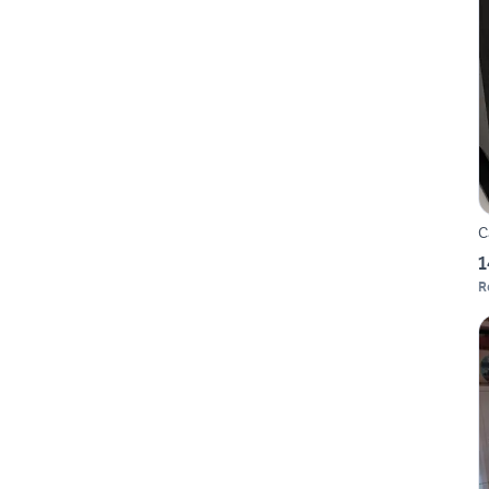
C
1
R