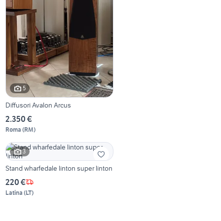
5
Diffusori Avalon Arcus
2.350 €
Roma
(
RM
)
3
Stand wharfedale linton super linton
220 €
Latina
(
LT
)