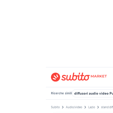
diffusori audio video P
Ricerche
simili
Subito
Audio/video
Lazio
stand dif