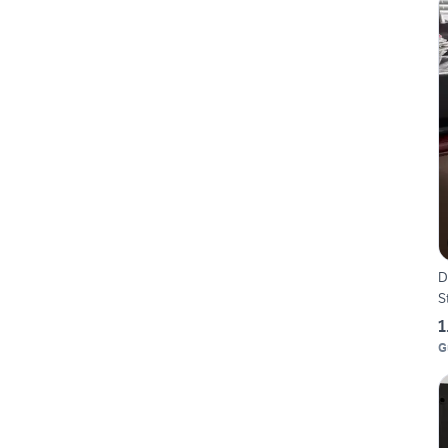
D
S
1
G