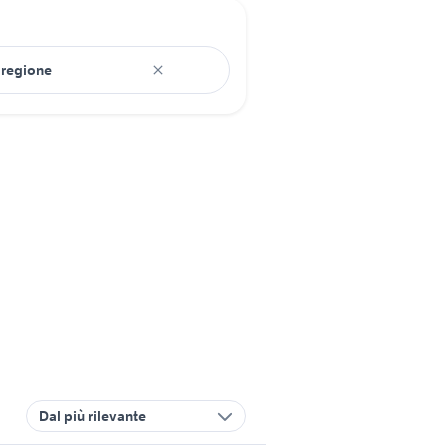
Dal più rilevante