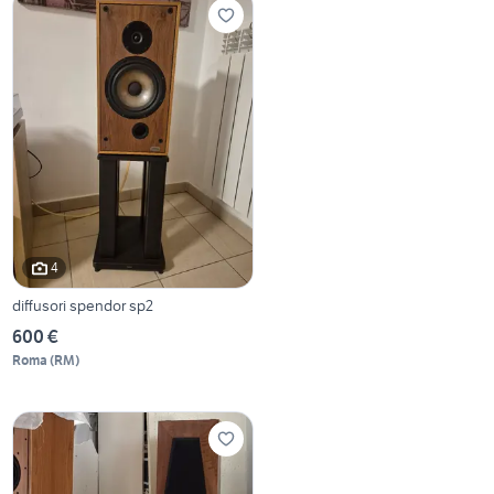
4
diffusori spendor sp2
600 €
Roma
(
RM
)