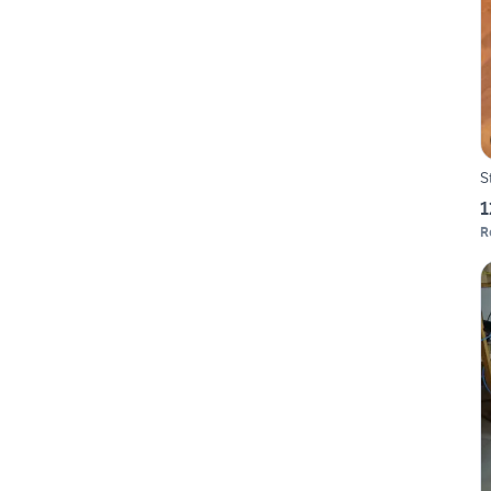
S
1
R