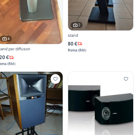
2
stand
4
80 €
tand per diffusori
Roma
(
RM
)
20 €
oma
(
RM
)