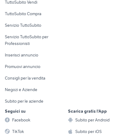
TuttoSubito Vendi
Uffici e Locali
TuttoSubito Compra
commerciali
Servizio TuttoSubito
elettronica
per la casa e la
sports e hobby
Servizio TuttoSubito per
persona
Informatica
Animali
Professionisti
Arredamento e
Console e
Accessori per
Casalinghi
Inserisci annuncio
Videogiochi
animali
Elettrodomestici
Promuovi annuncio
Audio/Video
Musica e Film
Giardino e Fai da te
Consigli per la vendita
Fotografia
Libri e Riviste
Abbigliamento e
Negozi e Aziende
Telefonia
Strumenti Musicali
Accessori
Subito per le aziende
Sports
Tutto per i bambini
Seguici su
Scarica gratis l'App
Biciclette
Facebook
Subito per Android
Collezionismo
TikTok
Subito per iOS