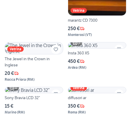
Vetrina
marantz CD 7300
250 €
Monterosi
(
VT
)
3
Vetrina
Insta 360 X5
The Jewel in the Crown in
450 €
Inglese
Ardea
(
RM
)
20 €
Rocca Priora
(
RM
)
4
Vetrina
Sony Bravia LCD 32”
diffusori ar
15 €
350 €
Marino
(
RM
)
Roma
(
RM
)