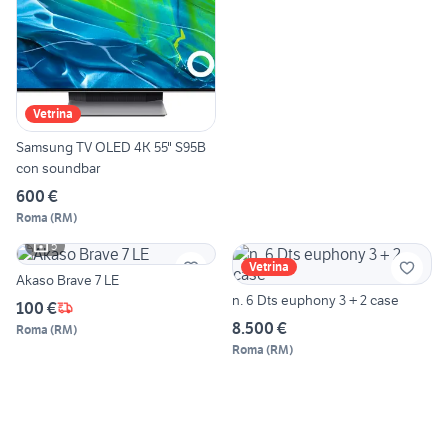
Vetrina
Samsung TV OLED 4K 55" S95B
con soundbar
600 €
Roma
(
RM
)
5
Vetrina
Akaso Brave 7 LE
n. 6 Dts euphony 3 + 2 case
100 €
8.500 €
Roma
(
RM
)
Roma
(
RM
)