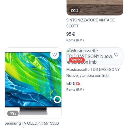
3
SINTONIZZATORE VINTAGE
SCOTT
95 €
Roma
(
RM
)
Vetrina
Musicassette TDK,BASF,SONY
Nuove, 7 ancora con imb
50 €
Roma
(
RM
)
2
Samsung TV OLED 4K 55" S95B