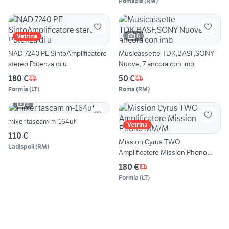
Pomezia
(
RM
)
6
Vetrina
NAD 7240 PE SintoAmplificatore
Musicassette TDK,BASF,SONY
stereo Potenza di u
Nuove, 7 ancora con imb
180 €
50 €
Formia
(
LT
)
Roma
(
RM
)
6
mixer tascam m-164uf
Vetrina
110 €
Mission Cyrus TWO
Ladispoli
(
RM
)
Amplificatore Mission Phono
MM/M
180 €
Formia
(
LT
)