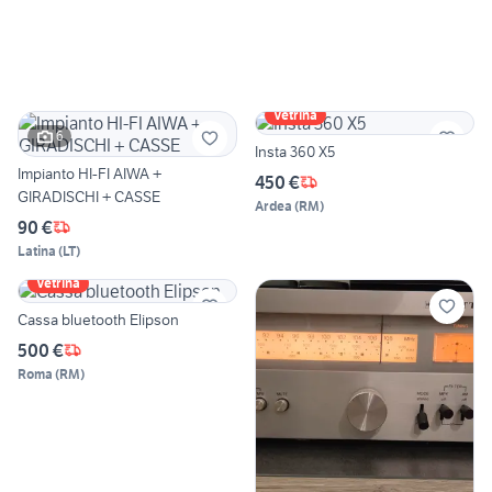
Vetrina
6
Insta 360 X5
Impianto HI-FI AIWA +
450 €
GIRADISCHI + CASSE
Ardea
(
RM
)
90 €
Latina
(
LT
)
Vetrina
Cassa bluetooth Elipson
500 €
Roma
(
RM
)