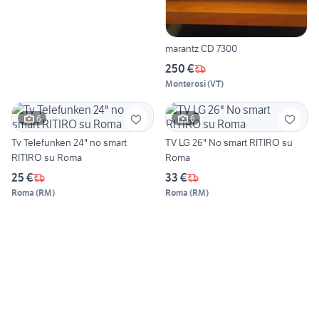
marantz CD 7300
250 €
Monterosi
(
VT
)
6
6
Tv Telefunken 24" no smart
TV LG 26" No smart RITIRO su
RITIRO su Roma
Roma
25 €
33 €
Roma
(
RM
)
Roma
(
RM
)