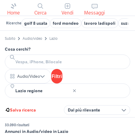
Home
Cerca
Vendi
Messaggi
golf 8 usata
ford mondeo
lavoro ladispoli
suzuki 
Ricerche
Subito
Audio/video
Lazio
Cosa cerchi?
Filtri
Audio/Video
Salva ricerca
Dal più rilevante
33.090 risultati
Annunci in Audio/video in Lazio