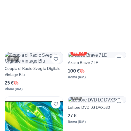
Vetrina
4
Akaso Brave 7 LE
Coppia di Radio Sveglia Digitale
100 €
Vintage Blu
Roma
(
RM
)
25 €
Riano
(
RM
)
5
Lettore DVD LG DVX380
27 €
Roma
(
RM
)