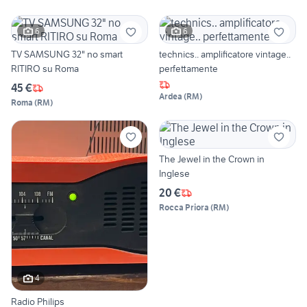
6
6
TV SAMSUNG 32" no smart
technics.. amplificatore vintage..
RITIRO su Roma
perfettamente
45 €
Ardea
(
RM
)
Roma
(
RM
)
The Jewel in the Crown in
Inglese
20 €
Rocca Priora
(
RM
)
4
Radio Philips