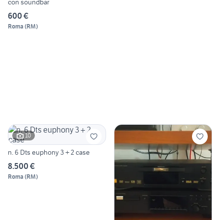
con soundbar
600 €
Roma
(
RM
)
10
n. 6 Dts euphony 3 + 2 case
8.500 €
Roma
(
RM
)