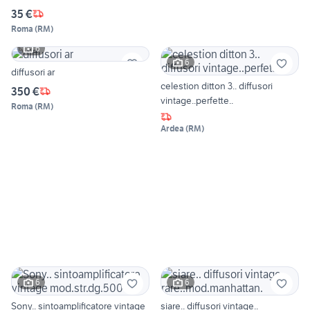
35 €
Roma
(
RM
)
6
6
diffusori ar
celestion ditton 3.. diffusori
350 €
vintage..perfette..
Roma
(
RM
)
Ardea
(
RM
)
6
6
Sony.. sintoamplificatore vintage
siare.. diffusori vintage..