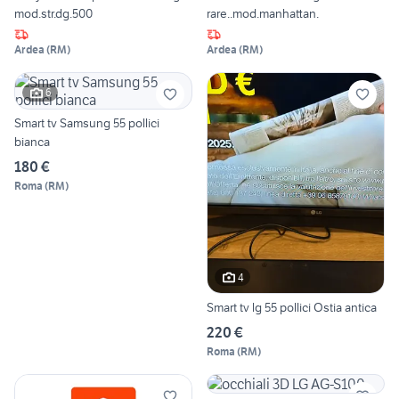
mod.str.dg.500
rare..mod.manhattan.
Ardea
(
RM
)
Ardea
(
RM
)
6
Smart tv Samsung 55 pollici
bianca
180 €
Roma
(
RM
)
4
Smart tv lg 55 pollici Ostia antica
220 €
Roma
(
RM
)