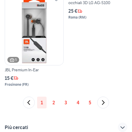
occhiali 3D LG AG-S100
25 €
Roma
(
RM
)
5
JBL Premium In-Ear
15 €
Frosinone
(
FR
)
1
2
3
4
5
Più cercati