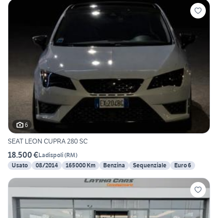
6
SEAT LEON CUPRA 280 SC
18.500 €
Ladispoli
(
RM
)
Usato
08/2014
165000 Km
Benzina
Sequenziale
Euro 6