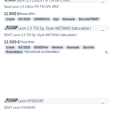
Seat Leon 1.5 130cv FR TSI GPL BRC
11.900 €
Roma
(
RM
)
Usato
03/2019
100000 Km
Gpl
Manuale
Euro 6d-TEMP
22
SEAT Leon 1.5 TGI 5p. Style METANO fatturabile l
13.500 €
Tivoli
(
RM
)
Usato
03/2020
83000 Km
Metano
Manuale
Euro 6e
Rivenditore
TECNOCAR AUTOMOBILI
10
SEAT Leon KY69049