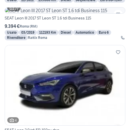
29
SEAT Leon III 2017 ST Leon ST 1.6 tdi Business 115
9.394 €
Roma
(
RM
)
Usato
03/2019
112193 Km
Diesel
Automatico
Euro 6
Rivenditore
Rattix Roma
4