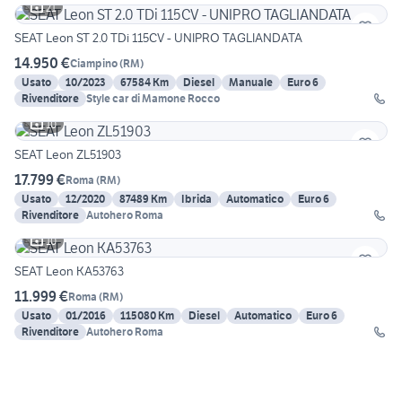
21
SEAT Leon ST 2.0 TDi 115CV - UNIPRO TAGLIANDATA
14.950 €
Ciampino
(
RM
)
Usato
10/2023
67584 Km
Diesel
Manuale
Euro 6
Rivenditore
Style car di Mamone Rocco
10
SEAT Leon ZL51903
17.799 €
Roma
(
RM
)
Usato
12/2020
87489 Km
Ibrida
Automatico
Euro 6
Rivenditore
Autohero Roma
10
SEAT Leon KA53763
11.999 €
Roma
(
RM
)
Usato
01/2016
115080 Km
Diesel
Automatico
Euro 6
Rivenditore
Autohero Roma