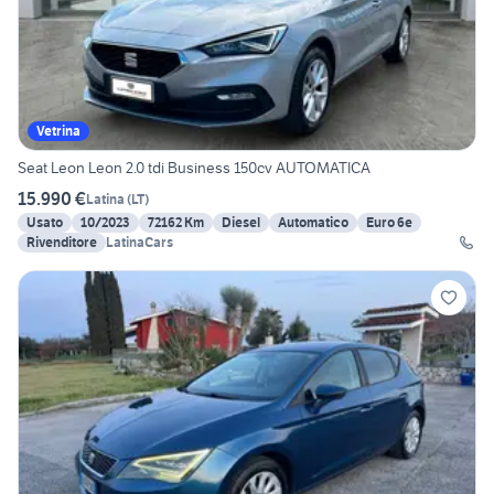
Vetrina
Seat Leon Leon 2.0 tdi Business 150cv AUTOMATICA
15.990 €
Latina
(
LT
)
Usato
10/2023
72162 Km
Diesel
Automatico
Euro 6e
Rivenditore
LatinaCars