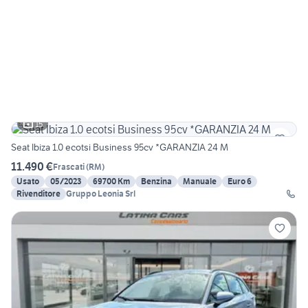
15
Seat Ibiza 1.0 ecotsi Business 95cv *GARANZIA 24 M
11.490 €
Frascati
(
RM
)
Usato
05/2023
69700 Km
Benzina
Manuale
Euro 6
Rivenditore
Gruppo Leonia Srl