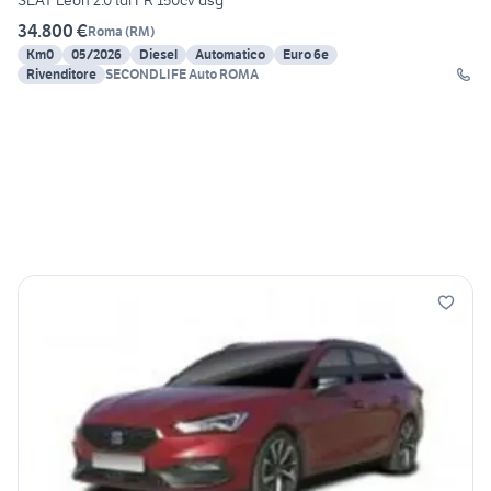
SEAT Leon 2.0 tdi FR 150cv dsg
34.800 €
Roma
(
RM
)
Km0
05/2026
Diesel
Automatico
Euro 6e
Rivenditore
SECONDLIFE Auto ROMA