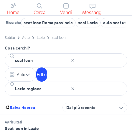
Home
Cerca
Vendi
Messaggi
seat leon Roma provincia
seat Lazio
auto seat utilit
Ricerche
Subito
Auto
Lazio
seat leon
Cosa cerchi?
Filtri
Auto
Salva ricerca
Dal più recente
49 risultati
Seat leon in Lazio