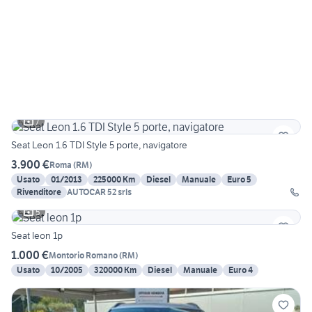
7
Seat Leon 1.6 TDI Style 5 porte, navigatore
3.900 €
Roma
(
RM
)
Usato
01/2013
225000 Km
Diesel
Manuale
Euro 5
Rivenditore
AUTOCAR 52 srls
5
Seat leon 1p
1.000 €
Montorio Romano
(
RM
)
Usato
10/2005
320000 Km
Diesel
Manuale
Euro 4