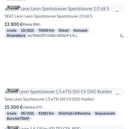
13
SEAT Leon Leon Sportstourer Sportstourer 2.0 tdi S
13.900 €
Roma
(
RM
)
Usato
10/2023
76000 Km
Diesel
Manuale
Rivenditore
AUTOMOTIVIDEA GROUP S.R.L.
6
Seat Leon Sportstourer 1.5 eTSI 150 CV DSG Xcellen
15.500 €
Viterbo
(
VT
)
Usato
06/2021
91082 Km
Mild Hybrid Benzina
Sequenziale
Euro 6d-TEMP
6