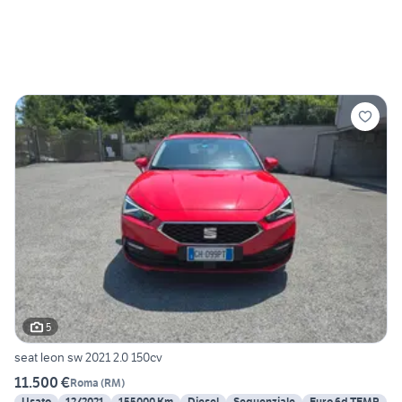
5
seat leon sw 2021 2.0 150cv
11.500 €
Roma
(
RM
)
Usato
12/2021
155000 Km
Diesel
Sequenziale
Euro 6d-TEMP