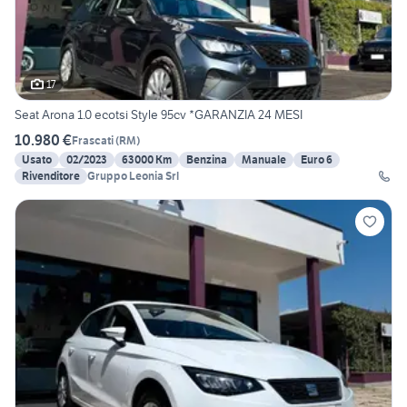
17
Seat Arona 1.0 ecotsi Style 95cv *GARANZIA 24 MESI
10.980 €
Frascati
(
RM
)
Usato
02/2023
63000 Km
Benzina
Manuale
Euro 6
Rivenditore
Gruppo Leonia Srl