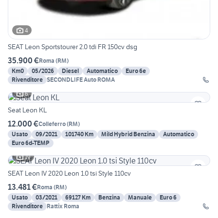
4
SEAT Leon Sportstourer 2.0 tdi FR 150cv dsg
35.900 €
Roma
(
RM
)
Km0
05/2026
Diesel
Automatico
Euro 6e
Rivenditore
SECONDLIFE Auto ROMA
6
Seat Leon KL
12.000 €
Colleferro
(
RM
)
Usato
09/2021
101740 Km
Mild Hybrid Benzina
Automatico
Euro 6d-TEMP
19
SEAT Leon IV 2020 Leon 1.0 tsi Style 110cv
13.481 €
Roma
(
RM
)
Usato
03/2021
69127 Km
Benzina
Manuale
Euro 6
Rivenditore
Rattix Roma