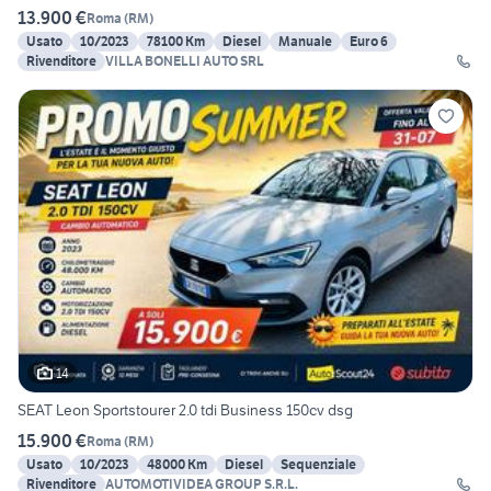
13.900 €
Roma
(
RM
)
Usato
10/2023
78100 Km
Diesel
Manuale
Euro 6
Rivenditore
VILLA BONELLI AUTO SRL
14
SEAT Leon Sportstourer 2.0 tdi Business 150cv dsg
15.900 €
Roma
(
RM
)
Usato
10/2023
48000 Km
Diesel
Sequenziale
Rivenditore
AUTOMOTIVIDEA GROUP S.R.L.