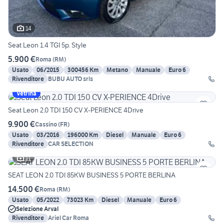
14
Seat Leon 1.4 TGI 5p. Style
5.900 €
Roma
(
RM
)
Usato
06/2015
300456 Km
Metano
Manuale
Euro 6
Rivenditore
BUBU AUTO srls
Vetrina
Seat Leon 2.0 TDI 150 CV X-PERIENCE 4Drive
9.900 €
Cassino
(
FR
)
Usato
03/2016
196000 Km
Diesel
Manuale
Euro 6
Rivenditore
CAR SELECTION
11
SEAT LEON 2.0 TDI 85KW BUSINESS 5 PORTE BERLINA
14.500 €
Roma
(
RM
)
Usato
05/2022
73023 Km
Diesel
Manuale
Euro 6
Selezione Arval
Rivenditore
Ariel Car Roma