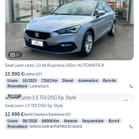
22
Seat Leon Leon 2.0 tdi Business 150cv AUTOMATICA
15.990 €
Latina
(
LT
)
Usato
10/2023
72162 Km
Diesel
Automatico
Euro 6e
Rivenditore
LatinaCars
17
Seat Leon 1.5 TGI DSG 5p. Style
12.999 €
Santi Cosma e Damiano
(
LT
)
Usato
08/2020
88000 Km
Metano
Sequenziale
Euro 6
Rivenditore
SONIA CAR di PIETRO DI MAIO