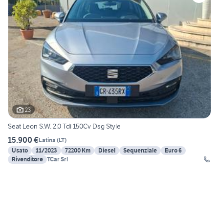
23
Seat Leon S.W. 2.0 Tdi 150Cv Dsg Style
15.900 €
Latina
(
LT
)
Usato
11/2023
72200 Km
Diesel
Sequenziale
Euro 6
Rivenditore
TCar Srl