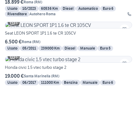
18.899 €
Roma
(
RM
)
Usato
10/2023
60536 Km
Diesel
Automatico
Euro 6
Rivenditore
Autohero Roma
6
Seat LEON SPORT 1P1 1.6 te CR 105CV
6.500 €
Roma
(
RM
)
Usato
05/2011
239000 Km
Diesel
Manuale
Euro 5
6
Honda civic 1.5 vtec turbo stage 2
19.000 €
Santa Marinella
(
RM
)
Usato
06/2017
111000 Km
Benzina
Manuale
Euro 6