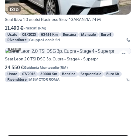
15
Seat Ibiza 1.0 ecotsi Business 95cv *GARANZIA 24 M
11.490 €
Frascati
(
RM
)
Usato
05/2023
63456 Km
Benzina
Manuale
Euro 6
Rivenditore
Gruppo Leonia Srl
16
Seat Leon 2.0 TSI DSG 3p. Cupra - Stage4 - Superpr
24.550 €
Guidonia Montecelio
(
RM
)
Usato
07/2016
30000 Km
Benzina
Sequenziale
Euro 6b
Rivenditore
MS MOTOR ROMA