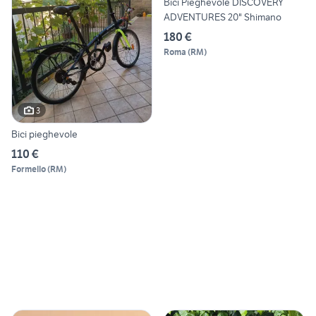
Bici Pieghevole DISCOVERY
ADVENTURES 20" Shimano
180 €
Roma
(
RM
)
3
Bici pieghevole
110 €
Formello
(
RM
)