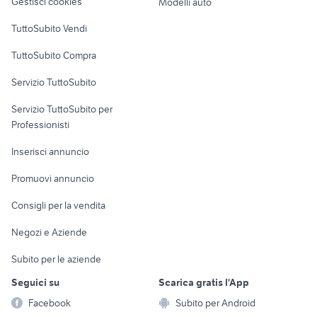
Gestisci cookies
Modelli auto
Case vacanza
TuttoSubito Vendi
Uffici e Locali
TuttoSubito Compra
commerciali
Servizio TuttoSubito
elettronica
per la casa e la
sports e hobby
Servizio TuttoSubito per
persona
Informatica
Animali
Professionisti
Arredamento e
Console e
Accessori per
Casalinghi
Inserisci annuncio
Videogiochi
animali
Elettrodomestici
Promuovi annuncio
Audio/Video
Musica e Film
Giardino e Fai da te
Consigli per la vendita
Fotografia
Libri e Riviste
Abbigliamento e
Negozi e Aziende
Telefonia
Strumenti Musicali
Accessori
Subito per le aziende
Sports
Tutto per i bambini
Seguici su
Scarica gratis l'App
Biciclette
Facebook
Subito per Android