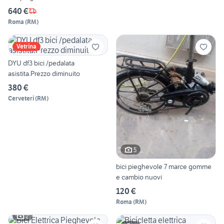
640 €
Roma
(
RM
)
Vetrina
DYU df3 bici /pedalata
asistita.Prezzo diminuito
380 €
Cerveteri
(
RM
)
5
bici pieghevole 7 marce gomme
e cambio nuovi
120 €
Roma
(
RM
)
2