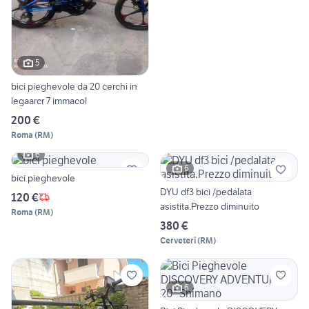
5
bici pieghevole da 20 cerchi in
legaarcr 7 immacol
200 €
Roma
(
RM
)
6
6
bici pieghevole
DYU df3 bici /pedalata
120 €
asistita.Prezzo diminuito
Roma
(
RM
)
380 €
Cerveteri
(
RM
)
6