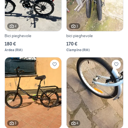
4
3
Bici pieghevole
bici pieghevole
180 €
170 €
Ardea
(
RM
)
Ciampino
(
RM
)
3
4