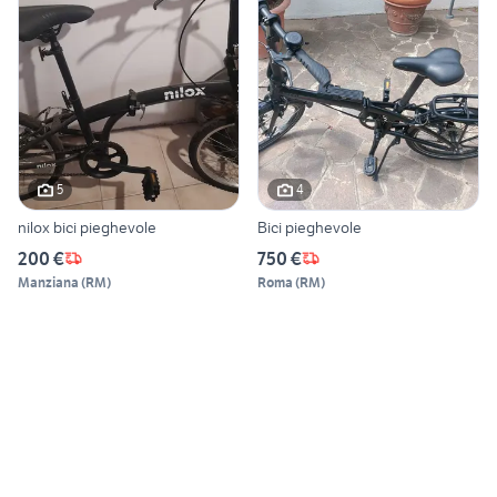
5
4
nilox bici pieghevole
Bici pieghevole
200 €
750 €
Manziana
(
RM
)
Roma
(
RM
)