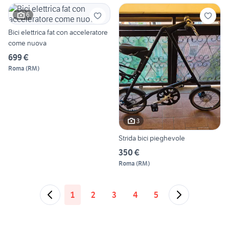
6
Bici elettrica fat con acceleratore
come nuova
699 €
Roma
(
RM
)
3
Strida bici pieghevole
350 €
Roma
(
RM
)
1
2
3
4
5