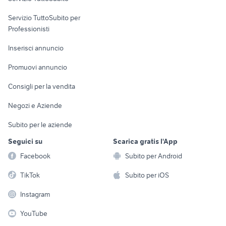
elettronica
per la casa e la
sports e hobby
Servizio TuttoSubito per
persona
Informatica
Animali
Professionisti
Arredamento e
Console e
Accessori per
Casalinghi
Inserisci annuncio
Videogiochi
animali
Elettrodomestici
Promuovi annuncio
Audio/Video
Musica e Film
Giardino e Fai da te
Consigli per la vendita
Fotografia
Libri e Riviste
Abbigliamento e
Negozi e Aziende
Telefonia
Strumenti Musicali
Accessori
Subito per le aziende
Sports
Tutto per i bambini
Seguici su
Scarica gratis l'App
Biciclette
Facebook
Subito per Android
Collezionismo
TikTok
Subito per iOS
Instagram
YouTube