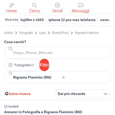
Home
Cerca
Vendi
Messaggi
fujifilm x-t100
iphone 12 pro max telefonia
console 
Ricerche
Subito
Fotografia
Lazio
Roma (Prov)
Rignano Flaminio
Cosa cerchi?
Filtri
Fotografia
Salva ricerca
Dal più rilevante
12 risultati
Annunci in Fotografia a Rignano Flaminio (RM)