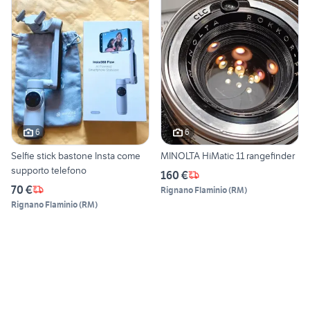
6
6
Selfie stick bastone Insta come
MINOLTA HiMatic 11 rangefinder
supporto telefono
160 €
70 €
Rignano Flaminio
(
RM
)
Rignano Flaminio
(
RM
)