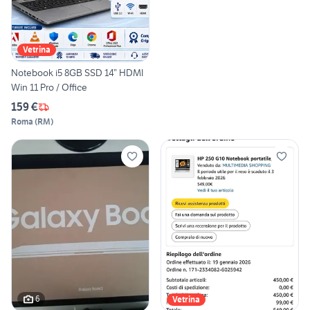
Vetrina
Notebook i5 8GB SSD 14” HDMI
Win 11 Pro / Office
159 €
Roma
(
RM
)
6
Vetrina