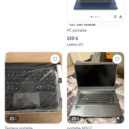
PC portatile
150 €
Latina
(
LT
)
2
6
Tastiera portatile
portatile MSI i7