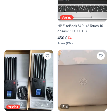
Vetrina
HP EliteBook 840 14" Touch 16
gb ram SSD 500 GB
450 €
Roma
(
RM
)
6
Vetrina