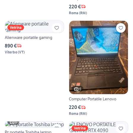
220 €
Roma
(
RM
)
Vetrina
Alienware portatile gaming
890 €
Viterbo
(
VT
)
6
Computer Portatile Lenovo
220 €
Roma
(
RM
)
6
Vetrina
Pc portatile Toshiba laptop