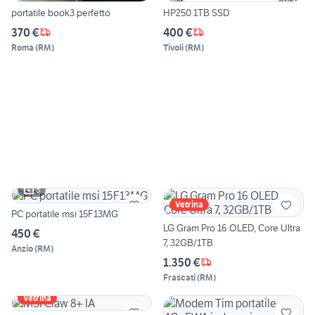
portatile book3 perfetto
HP250 1TB SSD
370 €
400 €
Roma
(
RM
)
Tivoli
(
RM
)
5
Vetrina
PC portatile msi 15F13MG
LG Gram Pro 16 OLED, Core Ultra
450 €
7, 32GB/1TB
Anzio
(
RM
)
1.350 €
Frascati
(
RM
)
Vetrina