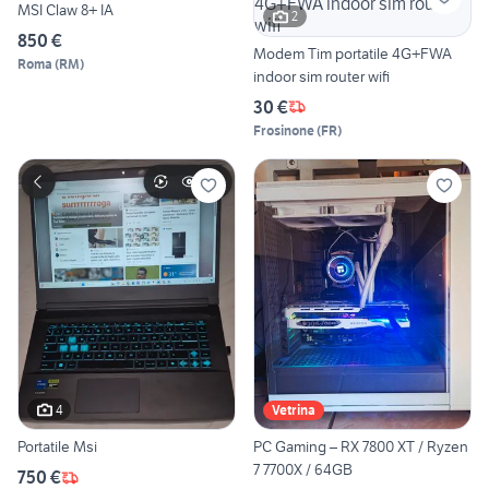
MSI Claw 8+ IA
2
850 €
Modem Tim portatile 4G+FWA
Roma
(
RM
)
indoor sim router wifi
30 €
Frosinone
(
FR
)
4
Vetrina
Portatile Msi
PC Gaming – RX 7800 XT / Ryzen
7 7700X / 64GB
750 €