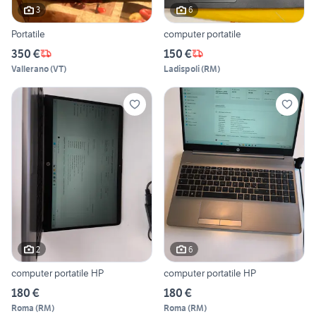
3
6
Portatile
computer portatile
350 €
150 €
Vallerano
(
VT
)
Ladispoli
(
RM
)
2
6
computer portatile HP
computer portatile HP
180 €
180 €
Roma
(
RM
)
Roma
(
RM
)