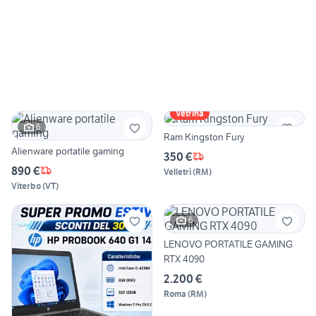
Vetrina
6
Ram Kingston Fury
Alienware portatile gaming
350 €
890 €
Velletri
(
RM
)
Viterbo
(
VT
)
6
LENOVO PORTATILE GAMING
RTX 4090
2.200 €
Roma
(
RM
)