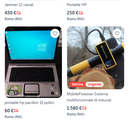
Jammer 12 canali
Portatile HP
430 €
250 €
Roma
(
RM
)
Roma
(
RM
)
Vetrina
Urgente
4
MobileForester Sistema
multifunzionale di misuraz
portatile hp pavillon 15 pollici
1.580 €
60 €
Roma
(
RM
)
Roma
(
RM
)