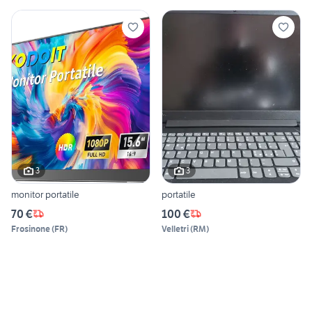
3
3
monitor portatile
portatile
70 €
100 €
Frosinone
(
FR
)
Velletri
(
RM
)