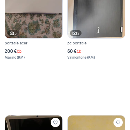
3
2
portatile acer
pc portatile
200 €
60 €
Marino
(
RM
)
Valmontone
(
RM
)