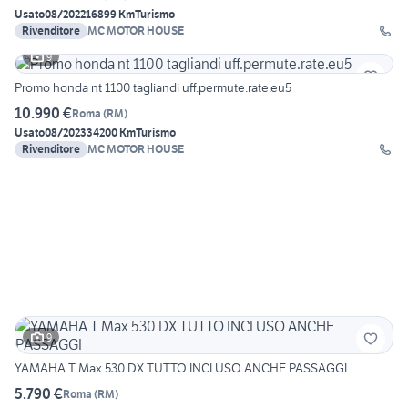
Usato
08/2022
16899 Km
Turismo
Rivenditore
MC MOTOR HOUSE
9
Promo honda nt 1100 tagliandi uff.permute.rate.eu5
10.990 €
Roma
(
RM
)
Usato
08/2023
34200 Km
Turismo
Rivenditore
MC MOTOR HOUSE
9
YAMAHA T Max 530 DX TUTTO INCLUSO ANCHE PASSAGGI
5.790 €
Roma
(
RM
)