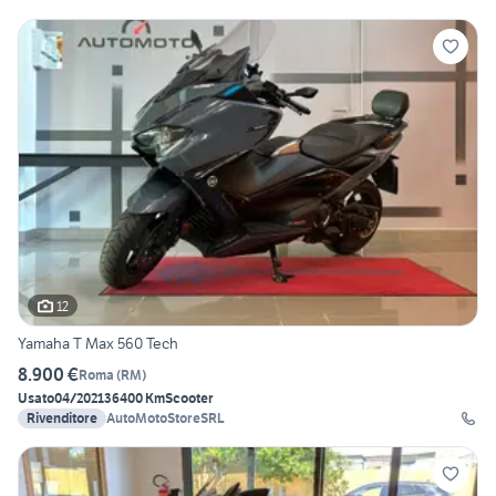
12
Yamaha T Max 560 Tech
8.900 €
Roma
(
RM
)
Usato
04/2021
36400 Km
Scooter
Rivenditore
AutoMotoStoreSRL