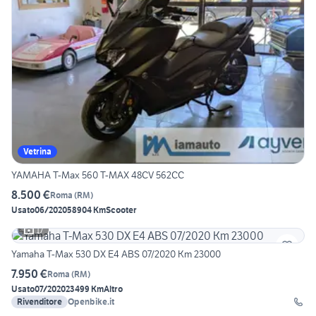
Vetrina
YAMAHA T-Max 560 T-MAX 48CV 562CC
8.500 €
Roma
(
RM
)
Usato
06/2020
58904 Km
Scooter
17
Yamaha T-Max 530 DX E4 ABS 07/2020 Km 23000
7.950 €
Roma
(
RM
)
Usato
07/2020
23499 Km
Altro
Rivenditore
Openbike.it