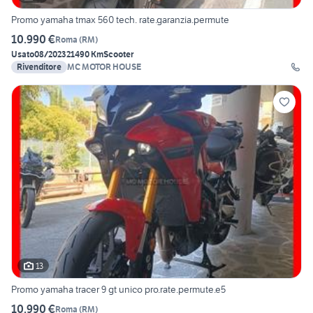
Promo yamaha tmax 560 tech. rate.garanzia.permute
10.990 €
Roma
(
RM
)
Usato
08/2023
21490 Km
Scooter
Rivenditore
MC MOTOR HOUSE
13
Promo yamaha tracer 9 gt unico pro.rate.permute.e5
10.990 €
Roma
(
RM
)