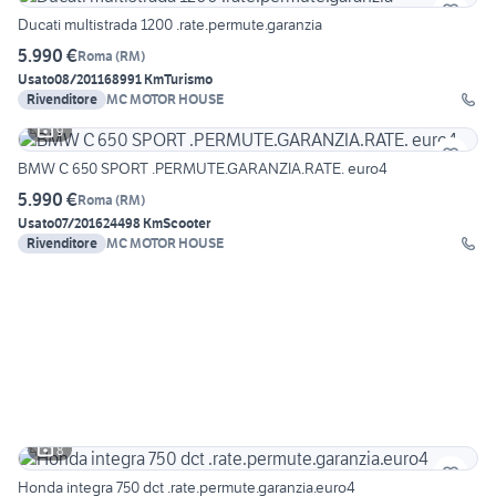
Ducati multistrada 1200 .rate.permute.garanzia
5.990 €
Roma
(
RM
)
Usato
08/2011
68991 Km
Turismo
Rivenditore
MC MOTOR HOUSE
9
BMW C 650 SPORT .PERMUTE.GARANZIA.RATE. euro4
5.990 €
Roma
(
RM
)
Usato
07/2016
24498 Km
Scooter
Rivenditore
MC MOTOR HOUSE
8
Honda integra 750 dct .rate.permute.garanzia.euro4