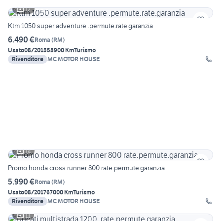
12
Ktm 1050 super adventure .permute.rate.garanzia
6.490 €
Roma
(
RM
)
Usato
08/2015
58900 Km
Turismo
Rivenditore
MC MOTOR HOUSE
14
Promo honda cross runner 800 rate.permute.garanzia
5.990 €
Roma
(
RM
)
Usato
08/2017
67000 Km
Turismo
Rivenditore
MC MOTOR HOUSE
11