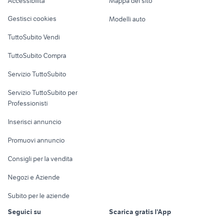
Accessibilità
Mappa del sito
Loft, mansarde e
Veicoli commerciali
altro
Gestisci cookies
Modelli auto
Case vacanza
TuttoSubito Vendi
Uffici e Locali
TuttoSubito Compra
commerciali
Servizio TuttoSubito
elettronica
per la casa e la
sports e hobby
Servizio TuttoSubito per
persona
Informatica
Animali
Professionisti
Arredamento e
Console e
Accessori per
Casalinghi
Inserisci annuncio
Videogiochi
animali
Elettrodomestici
Promuovi annuncio
Audio/Video
Musica e Film
Giardino e Fai da te
Consigli per la vendita
Fotografia
Libri e Riviste
Abbigliamento e
Negozi e Aziende
Telefonia
Strumenti Musicali
Accessori
Subito per le aziende
Sports
Tutto per i bambini
Seguici su
Scarica gratis l'App