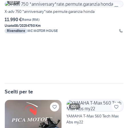
12
X-adv 750 *anniversary*rate.permute.garanzia honda
11.990 €
Roma
(
RM
)
Usato
08/2025
4750 Km
Rivenditore
MC MOTOR HOUSE
Scelti per te
5
YAMAHA T-Max 560 Tech Max
Abs my22