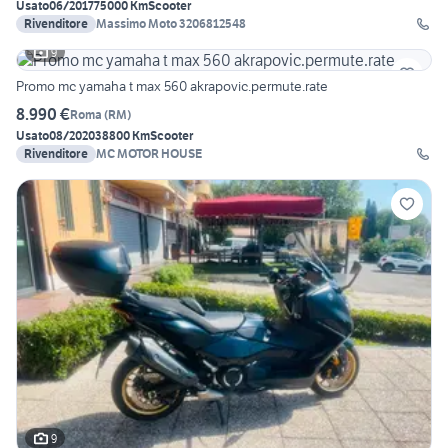
Usato
06/2017
75000 Km
Scooter
Rivenditore
Massimo Moto 3206812548
9
Promo mc yamaha t max 560 akrapovic.permute.rate
8.990 €
Roma
(
RM
)
Usato
08/2020
38800 Km
Scooter
Rivenditore
MC MOTOR HOUSE
9