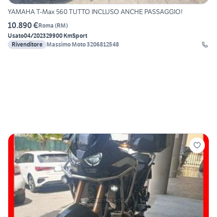
YAMAHA T-Max 560 TUTTO INCLUSO ANCHE PASSAGGIO!
10.890 €
Roma
(
RM
)
Usato
04/2023
29900 Km
Sport
Rivenditore
Massimo Moto 3206812548