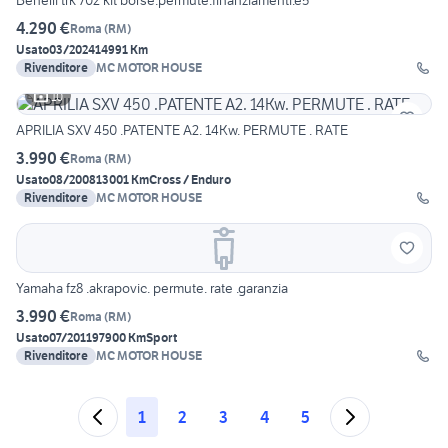
Benelli trk 702 kit borse.permute.finanziamenti.e5
4.290 €
Roma
(
RM
)
Usato
03/2024
14991 Km
Rivenditore
MC MOTOR HOUSE
10
APRILIA SXV 450 .PATENTE A2. 14Kw. PERMUTE . RATE
3.990 €
Roma
(
RM
)
Usato
08/2008
13001 Km
Cross / Enduro
Rivenditore
MC MOTOR HOUSE
Yamaha fz8 .akrapovic. permute. rate .garanzia
3.990 €
Roma
(
RM
)
Usato
07/2011
97900 Km
Sport
Rivenditore
MC MOTOR HOUSE
1
2
3
4
5