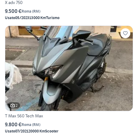
X adv 750
9.500 €
Roma
(
RM
)
Usato
05/2023
13000 Km
Turismo
2
T Max 560 Tech Max
9.800 €
Roma
(
RM
)
Usato
07/2021
20000 Km
Scooter