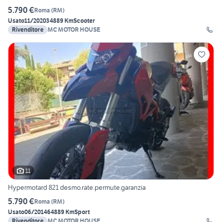
5.790 €
Roma
(
RM
)
Usato
11/2020
34889 Km
Scooter
Rivenditore
MC MOTOR HOUSE
11
Hypermotard 821 desmo.rate.permute.garanzia
5.790 €
Roma
(
RM
)
Usato
06/2014
64889 Km
Sport
Rivenditore
MC MOTOR HOUSE