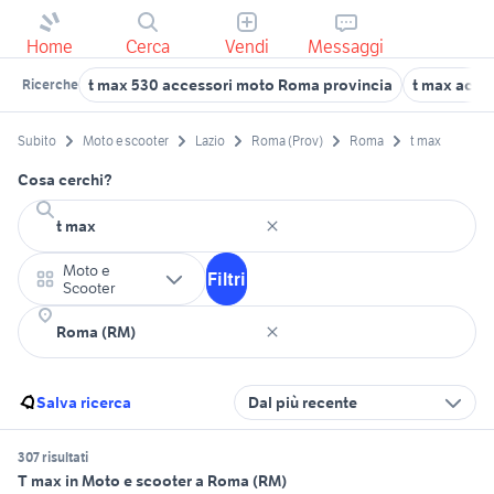
Home
Cerca
Vendi
Messaggi
t max 530 accessori moto Roma provincia
t max acce
Ricerche
Subito
Moto e scooter
Lazio
Roma (Prov)
Roma
t max
Cosa cerchi?
Moto e
Filtri
Scooter
Salva ricerca
Dal più recente
307 risultati
T max in Moto e scooter a Roma (RM)