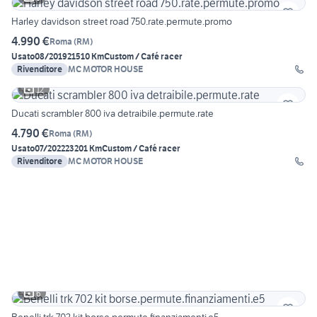
Harley davidson street road 750.rate.permute.promo
4.990 €
Roma
(
RM
)
Usato
08/2019
21510 Km
Custom / Café racer
Rivenditore
MC MOTOR HOUSE
12
Ducati scrambler 800 iva detraibile.permute.rate
4.790 €
Roma
(
RM
)
Usato
07/2022
23201 Km
Custom / Café racer
Rivenditore
MC MOTOR HOUSE
6