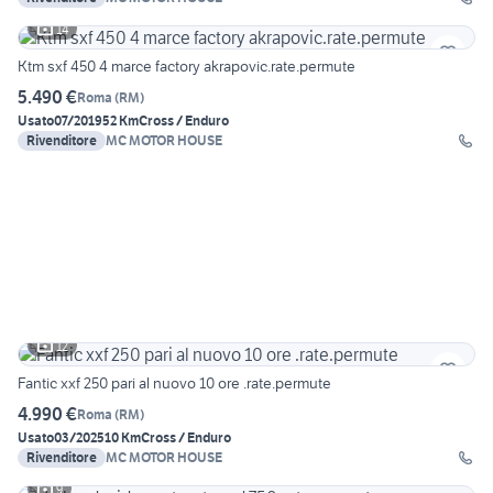
14
Ktm sxf 450 4 marce factory akrapovic.rate.permute
5.490 €
Roma
(
RM
)
Usato
07/2019
52 Km
Cross / Enduro
Rivenditore
MC MOTOR HOUSE
12
Fantic xxf 250 pari al nuovo 10 ore .rate.permute
4.990 €
Roma
(
RM
)
Usato
03/2025
10 Km
Cross / Enduro
Rivenditore
MC MOTOR HOUSE
9