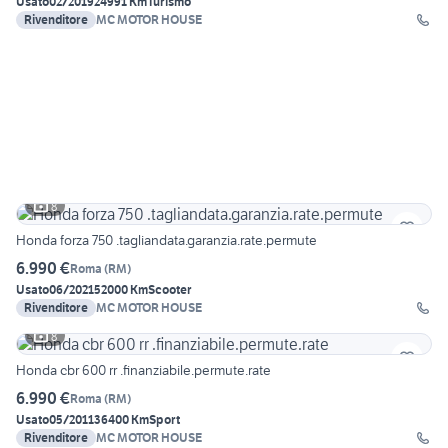
Usato
02/2019
24991 Km
Turismo
Rivenditore
MC MOTOR HOUSE
8
Honda forza 750 .tagliandata.garanzia.rate.permute
6.990 €
Roma
(
RM
)
Usato
06/2021
52000 Km
Scooter
Rivenditore
MC MOTOR HOUSE
8
Honda cbr 600 rr .finanziabile.permute.rate
6.990 €
Roma
(
RM
)
Usato
05/2011
36400 Km
Sport
Rivenditore
MC MOTOR HOUSE