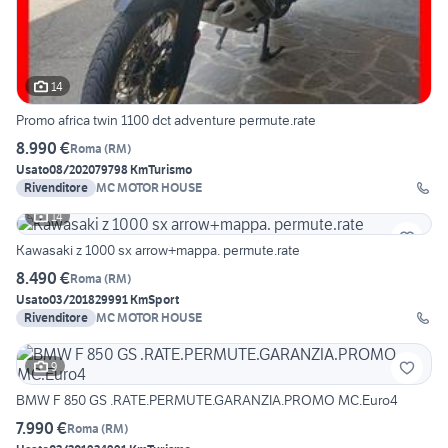
14
Promo africa twin 1100 dct adventure permute.rate
8.990 €
Roma
(
RM
)
Usato
08/2020
79798 Km
Turismo
Rivenditore
MC MOTOR HOUSE
14
Kawasaki z 1000 sx arrow+mappa. permute.rate
8.490 €
Roma
(
RM
)
Usato
03/2018
29991 Km
Sport
Rivenditore
MC MOTOR HOUSE
9
BMW F 850 GS .RATE.PERMUTE.GARANZIA.PROMO MC.Euro4
7.990 €
Roma
(
RM
)