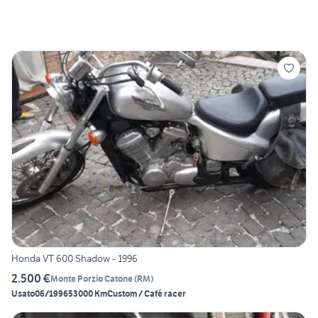
Honda VT 600 Shadow - 1996
2.500 €
Monte Porzio Catone
(
RM
)
Usato
06/1996
53000 Km
Custom / Café racer