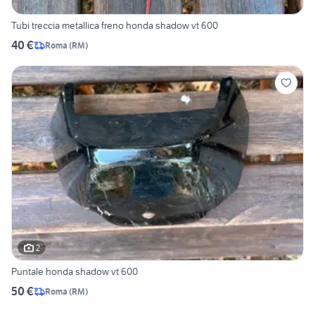
Tubi treccia metallica freno honda shadow vt 600
40 €
Roma
(
RM
)
2
Puntale honda shadow vt 600
50 €
Roma
(
RM
)