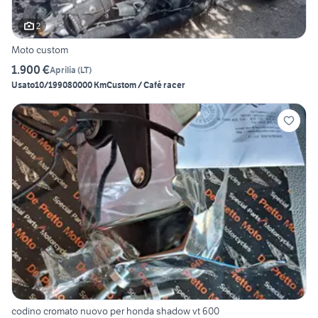
2
Moto custom
1.900 €
Aprilia
(
LT
)
Usato
10/1990
80000 Km
Custom / Café racer
codino cromato nuovo per honda shadow vt 600