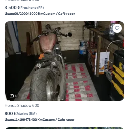
3.500 €
Frosinone
(
FR
)
Usato
09/2000
41000 Km
Custom / Café racer
4
Honda Shadow 600
800 €
Marino
(
RM
)
Usato
11/1994
73400 Km
Custom / Café racer