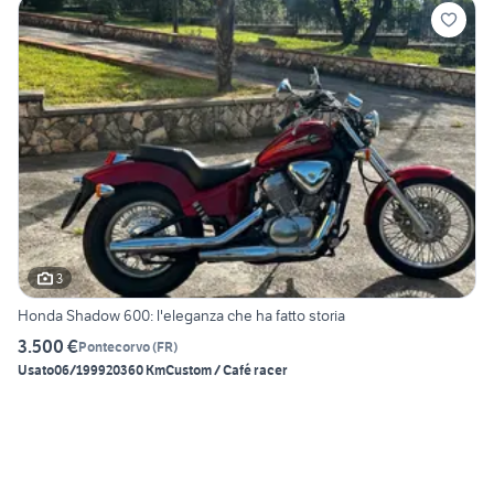
3
Honda Shadow 600: l'eleganza che ha fatto storia
3.500 €
Pontecorvo
(
FR
)
Usato
06/1999
20360 Km
Custom / Café racer