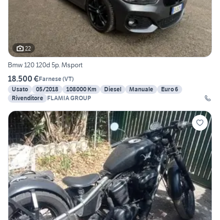
22
Bmw 120 120d 5p. Msport
18.500 €
Farnese
(
VT
)
Usato
05/2018
108000 Km
Diesel
Manuale
Euro 6
Rivenditore
FLAMIA GROUP