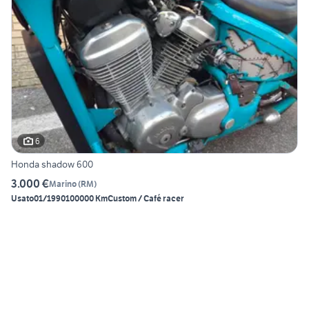
6
Honda shadow 600
3.000 €
Marino
(
RM
)
Usato
01/1990
100000 Km
Custom / Café racer