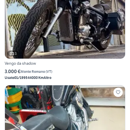
3
Vengo da shadow
3.000 €
Monte Romano
(
VT
)
Usato
01/1995
44000 Km
Altro