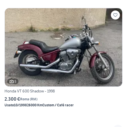
5
Honda VT 600 Shadow - 1998
2.300 €
Roma
(
RM
)
Usato
10/1998
26000 Km
Custom / Café racer