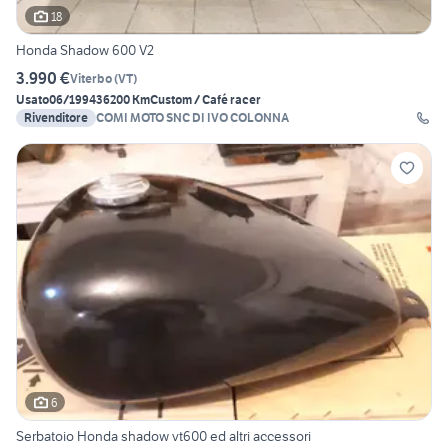
18
Honda Shadow 600 V2
3.990 €
Viterbo
(
VT
)
Usato
06/1994
36200 Km
Custom / Café racer
Rivenditore
COMI MOTO SNC DI IVO COLONNA
6
Serbatoio Honda shadow vt600 ed altri accessori