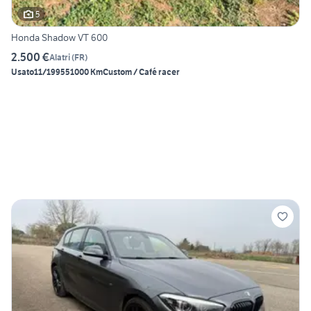
5
Honda Shadow VT 600
2.500 €
Alatri
(
FR
)
Usato
11/1995
51000 Km
Custom / Café racer