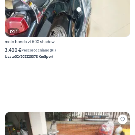
4
moto honda vt 600 shadow
3.400 €
Pescorocchiano
(
RI
)
Usato
02/2022
20378 Km
Sport