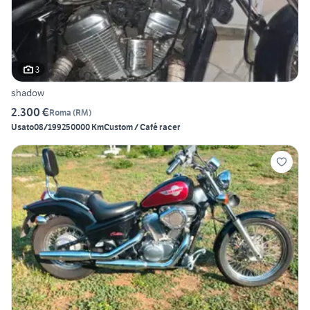
3
shadow
2.300 €
Roma
(
RM
)
Usato
08/1992
50000 Km
Custom / Café racer