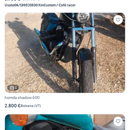
Usato
06/1995
20500 Km
Custom / Café racer
4
homda shadow 600
2.800 €
Bolsena
(
VT
)