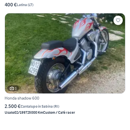
400 €
Latina
(
LT
)
3
Honda shadow 600
2.500 €
Cantalupo in Sabina
(
RI
)
Usato
02/1997
25000 Km
Custom / Café racer