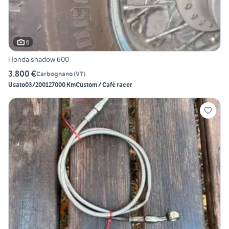
6
Honda shadow 600
3.800 €
Carbognano
(
VT
)
Usato
03/2001
27000 Km
Custom / Café racer