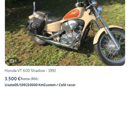
6
Honda VT 600 Shadow - 1992
3.500 €
Roma
(
RM
)
Usato
05/1992
30000 Km
Custom / Café racer