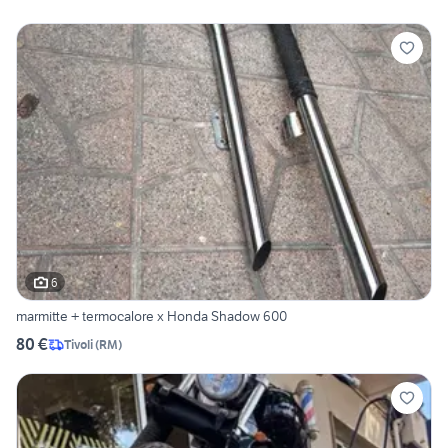
6
marmitte + termocalore x Honda Shadow 600
80 €
Tivoli
(
RM
)