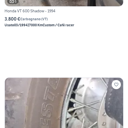
6
Honda VT 600 Shadow - 1994
3.800 €
Carbognano
(
VT
)
Usato
03/1994
27000 Km
Custom / Café racer