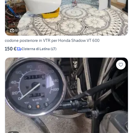
6
codone posteriore in VTR per Honda Shadow VT 600
150 €
Cisterna di Latina
(
LT
)