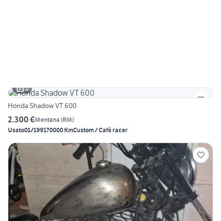
4
Honda Shadow VT 600
2.300 €
Mentana
(
RM
)
Usato
01/1991
70000 Km
Custom / Café racer