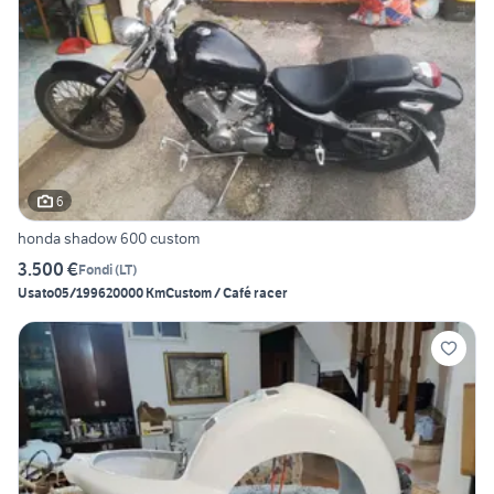
6
honda shadow 600 custom
3.500 €
Fondi
(
LT
)
Usato
05/1996
20000 Km
Custom / Café racer