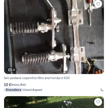
19
faro pedane coperchio filtro aria honda vt 600
10 €
Roma
(
RM
)
Rivenditore
Celani-Raponi