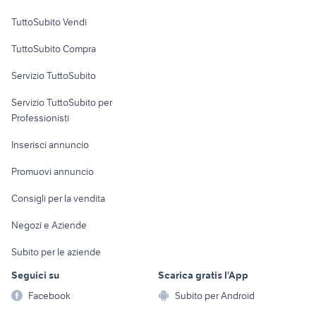
Case vacanza
TuttoSubito Vendi
Uffici e Locali
TuttoSubito Compra
commerciali
Servizio TuttoSubito
elettronica
per la casa e la
sports e hobby
Servizio TuttoSubito per
persona
Informatica
Animali
Professionisti
Arredamento e
Console e
Accessori per
Casalinghi
Inserisci annuncio
Videogiochi
animali
Elettrodomestici
Promuovi annuncio
Audio/Video
Musica e Film
Giardino e Fai da te
Consigli per la vendita
Fotografia
Libri e Riviste
Abbigliamento e
Negozi e Aziende
Telefonia
Strumenti Musicali
Accessori
Subito per le aziende
Sports
Tutto per i bambini
Seguici su
Scarica gratis l'App
Biciclette
Facebook
Subito per Android
Collezionismo