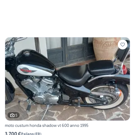
5
moto custum honda shadow vt 600 anno 1995
3.700 €
Paliano
(
FR
)