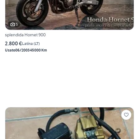
5
splendida Hornet 900
2.800 €
Latina
(
LT
)
Usato
06/2003
45000 Km