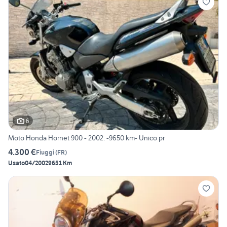
6
Moto Honda Hornet 900 - 2002. -9650 km- Unico pr
4.300 €
Fiuggi
(
FR
)
Usato
04/2002
9651 Km