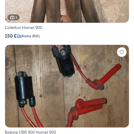
3
Collettori Hornet 900
150 €
Roma
(
RM
)
Bobine CBR 900 Hornet 900