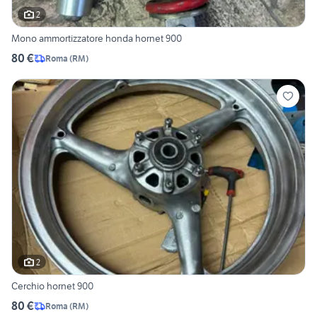
2
Mono ammortizzatore honda hornet 900
80 €
Roma
(
RM
)
2
Cerchio hornet 900
80 €
Roma
(
RM
)