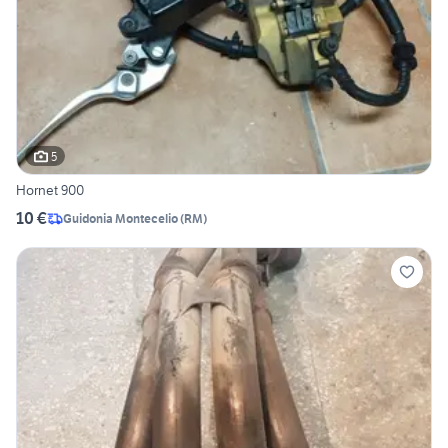
5
Hornet 900
10 €
Guidonia Montecelio
(
RM
)