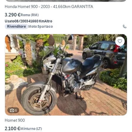
Honda Hornet 900 - 2003 - 41.660km GARANTITA
3.290 €
Roma
(
RM
)
Usato
08/2003
41660 Km
Altro
Rivenditore
Moto Spartaco
6
Hornet 900
2.100 €
Minturno
(
LT
)