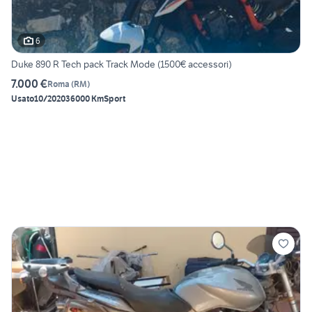
6
Duke 890 R Tech pack Track Mode (1500€ accessori)
7.000 €
Roma
(
RM
)
Usato
10/2020
36000 Km
Sport