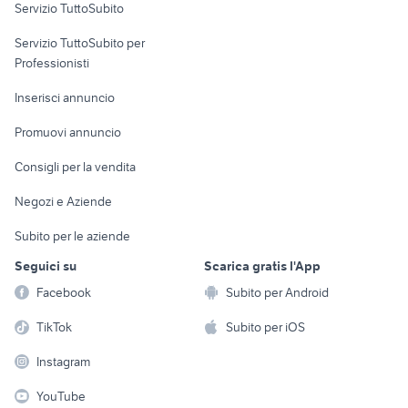
Servizio TuttoSubito
elettronica
per la casa e la
sports e hobby
Servizio TuttoSubito per
persona
Informatica
Animali
Professionisti
Arredamento e
Console e
Accessori per
Casalinghi
Inserisci annuncio
Videogiochi
animali
Elettrodomestici
Promuovi annuncio
Audio/Video
Musica e Film
Giardino e Fai da te
Consigli per la vendita
Fotografia
Libri e Riviste
Abbigliamento e
Negozi e Aziende
Telefonia
Strumenti Musicali
Accessori
Subito per le aziende
Sports
Tutto per i bambini
Seguici su
Scarica gratis l'App
Biciclette
Facebook
Subito per Android
Collezionismo
TikTok
Subito per iOS
Instagram
YouTube