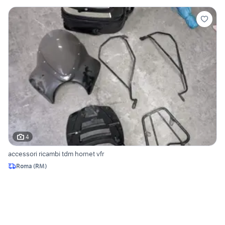
4
accessori ricambi tdm hornet vfr
Roma
(
RM
)