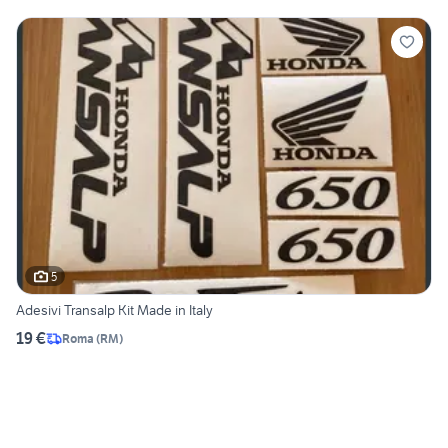
5
Adesivi Transalp Kit Made in Italy
19 €
Roma
(
RM
)