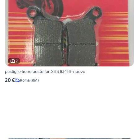
2
pastiglie freno posteriori SBS 834HF nuove
20 €
Roma
(
RM
)