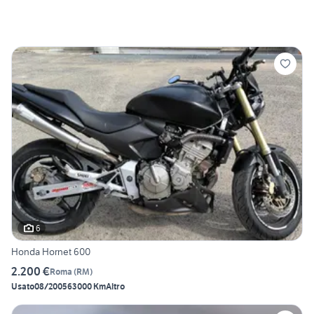
6
Honda Hornet 600
2.200 €
Roma
(
RM
)
Usato
08/2005
63000 Km
Altro