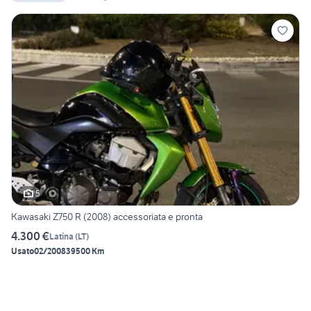
5
Kawasaki Z750 R (2008) accessoriata e pronta
4.300 €
Latina
(
LT
)
Usato
02/2008
39500 Km