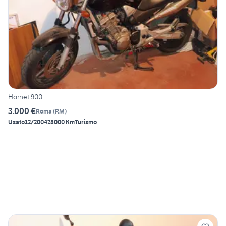
Hornet 900
3.000 €
Roma
(
RM
)
Usato
12/2004
28000 Km
Turismo