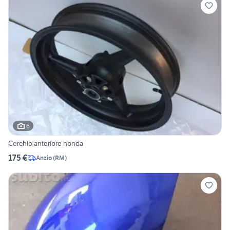
6
Cerchio anteriore honda
175 €
Anzio
(
RM
)