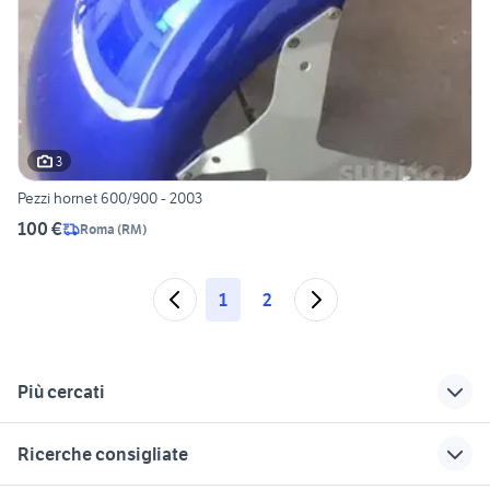
3
Pezzi hornet 600/900 - 2003
100 €
Roma
(
RM
)
1
2
Più cercati
Correlati
Richerche simili
Suggerimenti
Ricerche consigliate
bass boat nautica
landini motori Lazio
disabili auto Lazio