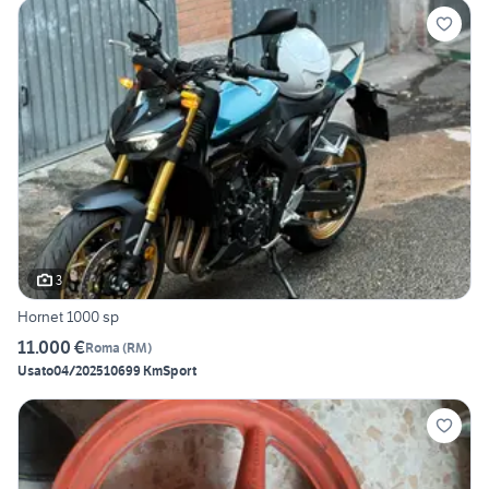
3
Hornet 1000 sp
11.000 €
Roma
(
RM
)
Usato
04/2025
10699 Km
Sport