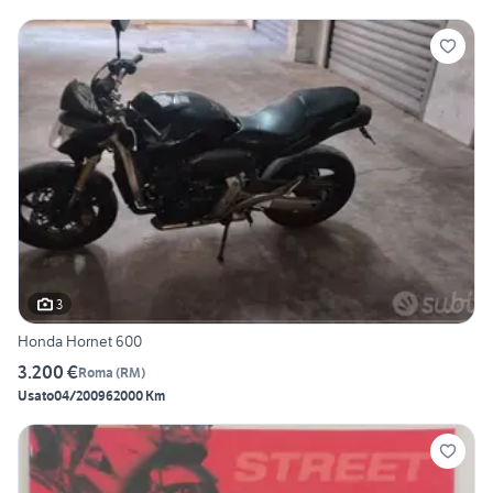
3
Honda Hornet 600
3.200 €
Roma
(
RM
)
Usato
04/2009
62000 Km