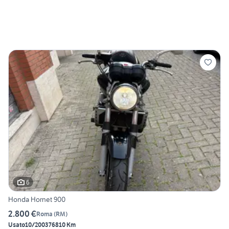
6
Honda Hornet 900
2.800 €
Roma
(
RM
)
Usato
10/2003
76810 Km