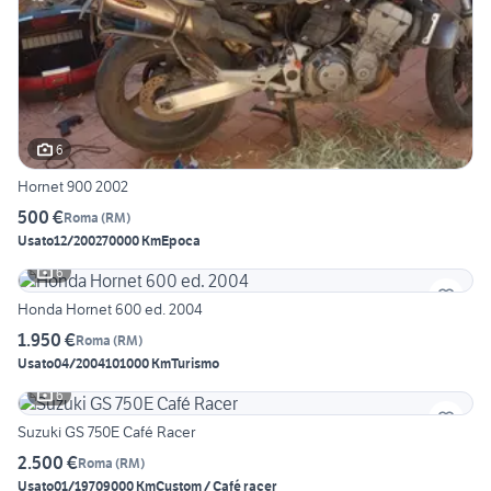
6
Hornet 900 2002
500 €
Roma
(
RM
)
Usato
12/2002
70000 Km
Epoca
6
Honda Hornet 600 ed. 2004
1.950 €
Roma
(
RM
)
Usato
04/2004
101000 Km
Turismo
6
Suzuki GS 750E Café Racer
2.500 €
Roma
(
RM
)
Usato
01/1970
9000 Km
Custom / Café racer