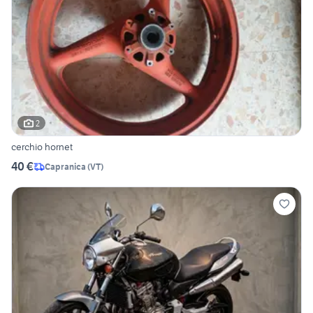
2
cerchio hornet
40 €
Capranica
(
VT
)