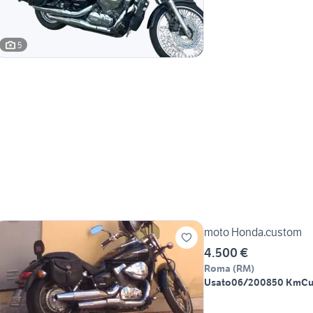
5
moto Honda.custom
4.500 €
Roma
(
RM
)
Usato
06/2008
50 Km
Cu