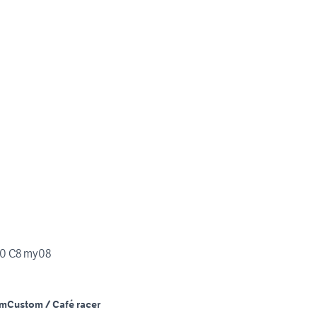
0 C8 my08
Km
Custom / Café racer