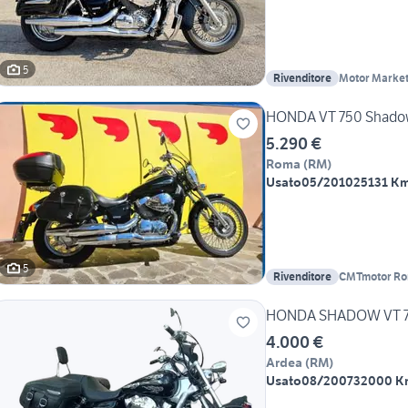
5
Rivenditore
Motor Marke
HONDA VT 750 Shadow 
5.290 €
Roma
(
RM
)
Usato
05/2010
25131 K
5
Rivenditore
CMTmotor Rom
Scooter usati
4.000 €
Ardea
(
RM
)
Usato
08/2007
32000 K