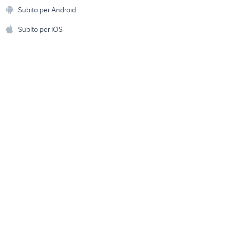
Animali
rampe per auto
Subito per Android
ento e
Accessori per animali
hi
Subito per iOS
Musica e Film
omestici
Libri e Riviste
e Fai da te
Strumenti Musicali
amento e
ri
Sports
 i bambini
Biciclette
Collezionismo