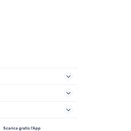
a
dacia sandero km 0
e
rav 4 usato sardegna
sports e hobby
sato
sedie Cosenza provincia
a
Scarica gratis l'App