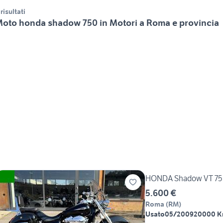
 risultati
oto honda shadow 750 in Motori a Roma e provincia
HONDA Shadow VT 75
5.600 €
Roma
(
RM
)
Usato
05/2009
20000 