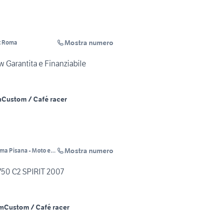
Mostra numero
t Roma
Garantita e Finanziabile
m
Custom / Café racer
Mostra numero
a Pisana - Moto e
HONDA SHADOW VT 750 C2 SPIRIT 2007
m
Custom / Café racer