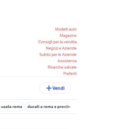
Modelli auto
Magazine
Consigli per la vendita
Negozi e Aziende
Subito per le Aziende
Assistenza
Ricerche salvate
Preferiti
Vendi
n usata roma
ducati a roma e provincia
mini cabrio auto Lazio