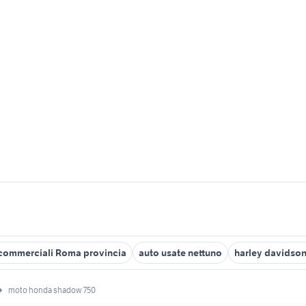
li commerciali Roma provincia
auto usate nettuno
harley davidso
moto honda shadow 750