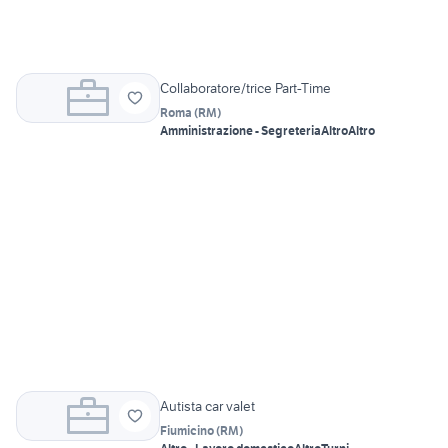
Collaboratore/trice Part-Time
Roma
(
RM
)
Amministrazione - Segreteria
Altro
Altro
Autista car valet
Fiumicino
(
RM
)