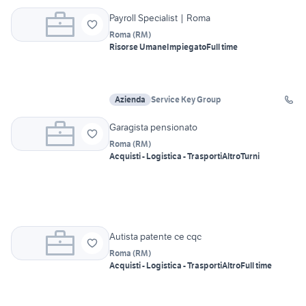
Payroll Specialist | Roma
Roma
(
RM
)
Risorse Umane
Impiegato
Full time
Azienda
Service Key Group
Garagista pensionato
Roma
(
RM
)
Acquisti - Logistica - Trasporti
Altro
Turni
Autista patente ce cqc
Roma
(
RM
)
Acquisti - Logistica - Trasporti
Altro
Full time