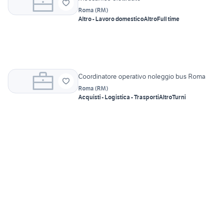
Roma
(
RM
)
Altro - Lavoro domestico
Altro
Full time
Coordinatore operativo noleggio bus Roma
Roma
(
RM
)
Acquisti - Logistica - Trasporti
Altro
Turni