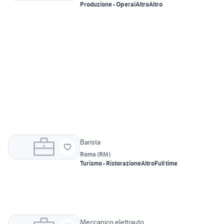
Produzione - Operai
Altro
Altro
Barista
Roma
(
RM
)
Turismo - Ristorazione
Altro
Full time
Meccanico elettrauto