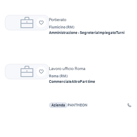
Portierato
Fiumicino
(
RM
)
Amministrazione - Segreteria
Impiegato
Turni
Lavoro ufficio Roma
Roma
(
RM
)
Commerciale
Altro
Part time
Azienda
PANTHEON