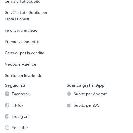
Servizio TuttoSubito
elettronica
per la casa e la
sports e hobby
Servizio TuttoSubito per
persona
Informatica
Animali
Professionisti
Arredamento e
Console e
Accessori per
Casalinghi
Inserisci annuncio
Videogiochi
animali
Elettrodomestici
Promuovi annuncio
Audio/Video
Musica e Film
Giardino e Fai da te
Consigli per la vendita
Fotografia
Libri e Riviste
Abbigliamento e
Negozi e Aziende
Telefonia
Strumenti Musicali
Accessori
Subito per le aziende
Sports
Tutto per i bambini
Seguici su
Scarica gratis l'App
Biciclette
Facebook
Subito per Android
Collezionismo
TikTok
Subito per iOS
Instagram
YouTube