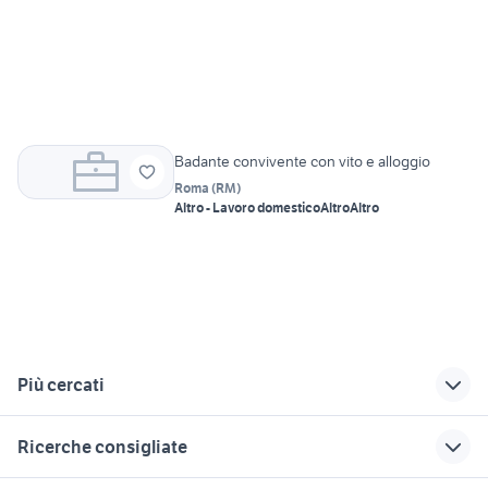
Badante convivente con vito e alloggio
Roma
(
RM
)
Altro - Lavoro domestico
Altro
Altro
Più cercati
Correlati
Richerche simili
Suggerimenti
Ricerche consigliate
candidati in cerca di
lavoro logistica
lavoro gioia tauro
lavoro bergamo
napoli