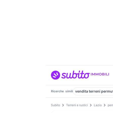
vendita terreni perm
Ricerche
simili
Subito
Terreni e rustici
Lazio
per