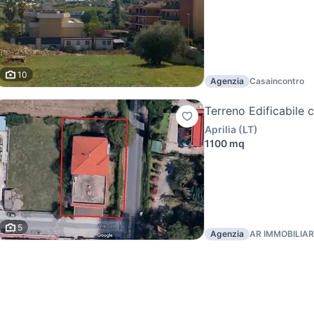
10
Agenzia
Casaincontro
Terreno Edificabile 
Aprilia
(
LT
)
1100 mq
5
Agenzia
AR IMMOBILIARE
ROBERTO