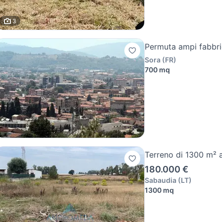
3
Permuta ampi fabbric
Sora
(
FR
)
700 mq
Terreno di 1300 m² 
180.000 €
Sabaudia
(
LT
)
1300 mq