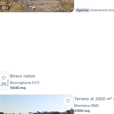
9
Agenzia
Andromeda Imm
Bosco ceduo
Ronciglione
(
VT
)
5640 mq
Terreno di 2000 m²
Mentana
(
RM
)
2000 mq