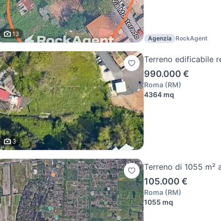
13
Agenzia
RockAgent
Terreno edificabile r
990.000 €
Roma
(
RM
)
4364 mq
3
Terreno di 1055 m²
105.000 €
Roma
(
RM
)
1055 mq