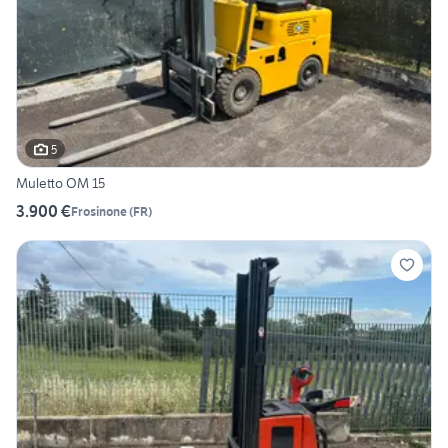
5
Muletto OM 15
3.900 €
Frosinone
(
FR
)