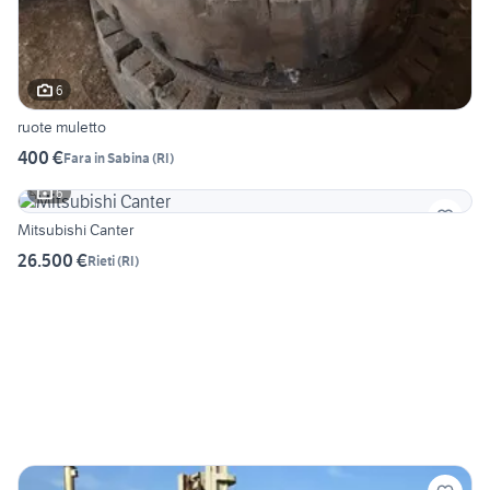
6
ruote muletto
400 €
Fara in Sabina
(
RI
)
6
Mitsubishi Canter
26.500 €
Rieti
(
RI
)