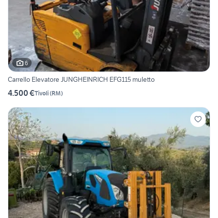
6
Carrello Elevatore JUNGHEINRICH EFG115 muletto
4.500 €
Tivoli
(
RM
)