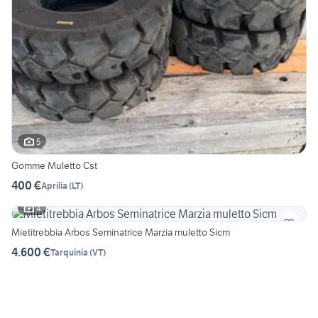
5
Gomme Muletto Cst
400 €
Aprilia
(
LT
)
4
Mietitrebbia Arbos Seminatrice Marzia muletto Sicm
4.600 €
Tarquinia
(
VT
)