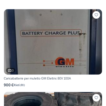
3
Caricabatterie per muletto GM Elettric 80V 100A
900 €
Rieti
(
RI
)