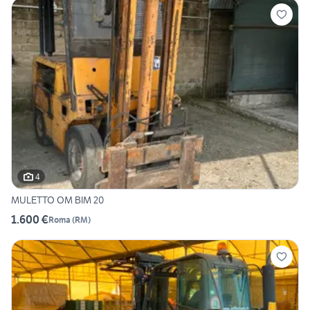
4
MULETTO OM BIM 20
1.600 €
Roma
(
RM
)