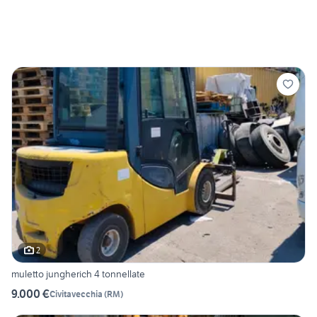
2
muletto jungherich 4 tonnellate
9.000 €
Civitavecchia
(
RM
)