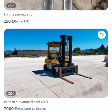
5
Forche per muletto
150 €
Roma
(
RM
)
6
carrello elevatore diesel 40 Q.li
7.000 €
Villa Santa Lucia
(
FR
)