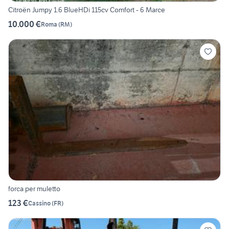
Citroën Jumpy 1.6 BlueHDi 115cv Comfort - 6 Marce
10.000 €
Roma
(
RM
)
forca per muletto
123 €
Cassino
(
FR
)