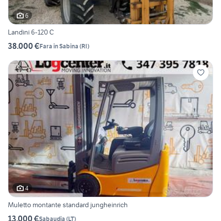
6
Landini 6-120 C
38.000 €
Fara in Sabina
(
RI
)
4
Muletto montante standard jungheinrich
13.000 €
Sabaudia
(
LT
)