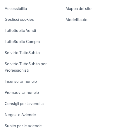
goldoni universal 230
scavabietole veicoli commerciali
Caravan e Camper
gestione catania
Accessibilità
Mappa del sito
Loft, mansarde e
Veicoli commerciali
altro
Gestisci cookies
Modelli auto
Case vacanza
TuttoSubito Vendi
Uffici e Locali
TuttoSubito Compra
commerciali
Servizio TuttoSubito
elettronica
per la casa e la
sports e hobby
Servizio TuttoSubito per
persona
Informatica
Animali
Professionisti
Arredamento e
Console e
Accessori per
Casalinghi
Inserisci annuncio
Videogiochi
animali
Elettrodomestici
Promuovi annuncio
Audio/Video
Musica e Film
Giardino e Fai da te
Consigli per la vendita
Fotografia
Libri e Riviste
Abbigliamento e
Negozi e Aziende
Telefonia
Strumenti Musicali
Accessori
Subito per le aziende
Sports
Tutto per i bambini