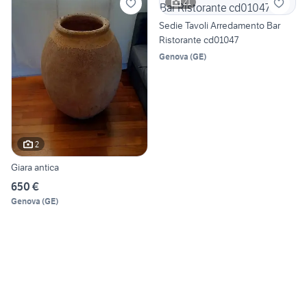
21
Sedie Tavoli Arredamento Bar
Ristorante cd01047
Genova
(
GE
)
2
Giara antica
650 €
Genova
(
GE
)