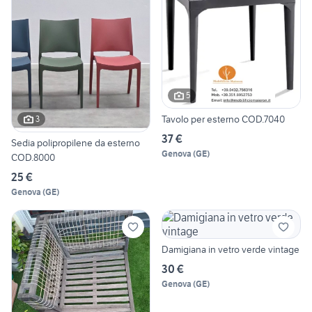
5
Tavolo per esterno COD.7040
3
37 €
Sedia polipropilene da esterno
Genova
(
GE
)
COD.8000
25 €
Genova
(
GE
)
Damigiana in vetro verde vintage
30 €
Genova
(
GE
)