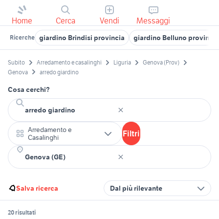
Home
Cerca
Vendi
Messaggi
giardino Brindisi provincia
giardino Belluno provincia
Ricerche
Subito
Arredamento e casalinghi
Liguria
Genova (Prov)
Genova
arredo giardino
Cosa cerchi?
Arredamento e
Filtri
Casalinghi
Salva ricerca
Dal più rilevante
20 risultati