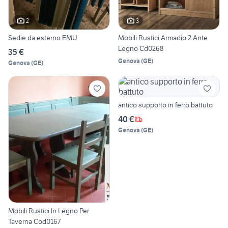
2
3
Sedie da esterno EMU
Mobili Rustici Armadio 2 Ante
Legno Cd0268
35 €
Genova
(
GE
)
Genova
(
GE
)
antico supporto in ferro battuto
40 €
Genova
(
GE
)
Mobili Rustici In Legno Per
Taverna Cod0167