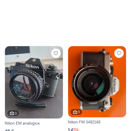
5
3
Nikon FM 3482148
Nikon EM analogica
1 €