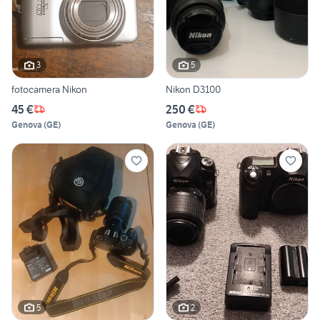
3
5
fotocamera Nikon
Nikon D3100
45 €
250 €
Genova
(
GE
)
Genova
(
GE
)
5
2