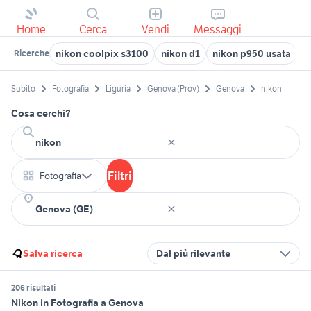
Home
Cerca
Vendi
Messaggi
nikon coolpix s3100
nikon d1
nikon p950 usata
r
Ricerche
Subito
Fotografia
Liguria
Genova (Prov)
Genova
nikon
Cosa cerchi?
Filtri
Fotografia
Salva ricerca
Dal più rilevante
206 risultati
Nikon in Fotografia a Genova