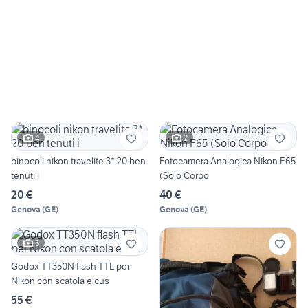
4
2
binocoli nikon travelite 3* 20 ben
Fotocamera Analogica Nikon F65
tenuti i
(Solo Corpo
20 €
40 €
Genova
(
GE
)
Genova
(
GE
)
6
Godox TT350N flash TTL per
Nikon con scatola e cus
55 €