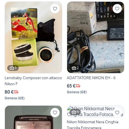
5
2
Lensbaby Composer con attacco
ADATTATORE NIKON EH - 6
Nikon F
65 €
80 €
Genova
(
GE
)
Genova
(
GE
)
5
Nikon Nikkormat Nera Cinghia
Tracolla Fotocamera