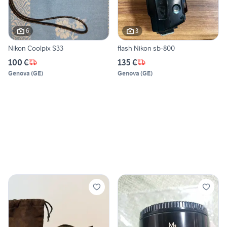
6
3
Nikon Coolpix S33
flash Nikon sb-800
100 €
135 €
Genova
(
GE
)
Genova
(
GE
)