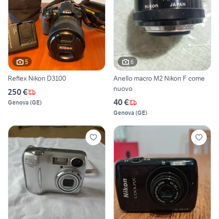
5
6
Reflex Nikon D3100
Anello macro M2 Nikon F come
nuovo
250 €
40 €
Genova
(
GE
)
Genova
(
GE
)