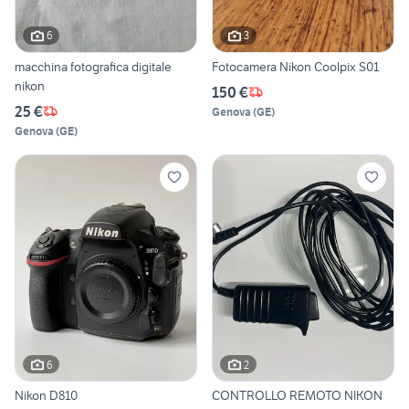
6
3
macchina fotografica digitale
Fotocamera Nikon Coolpix S01
nikon
150 €
25 €
Genova
(
GE
)
Genova
(
GE
)
6
2
Nikon D810
CONTROLLO REMOTO NIKON