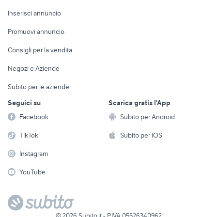
Arredamento e
Console e
Accessori per
Casalinghi
Inserisci annuncio
Videogiochi
animali
Elettrodomestici
Promuovi annuncio
Audio/Video
Musica e Film
Giardino e Fai da te
Consigli per la vendita
Fotografia
Libri e Riviste
Abbigliamento e
Negozi e Aziende
Telefonia
Strumenti Musicali
Accessori
Subito per le aziende
Sports
Tutto per i bambini
Seguici su
Scarica gratis l'App
Biciclette
Facebook
Subito per Android
Collezionismo
TikTok
Subito per iOS
Instagram
YouTube
©
2026
Subito.it - P.IVA 05526340962