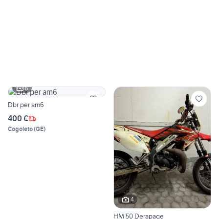
6
Dbr per am6
400 €
Cogoleto
(
GE
)
4
HM 50 Derapage