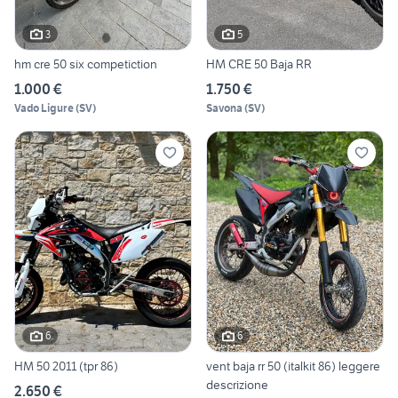
3
5
hm cre 50 six competiction
HM CRE 50 Baja RR
1.000 €
1.750 €
Vado Ligure
(
SV
)
Savona
(
SV
)
6
6
HM 50 2011 (tpr 86)
vent baja rr 50 (italkit 86) leggere
descrizione
2.650 €