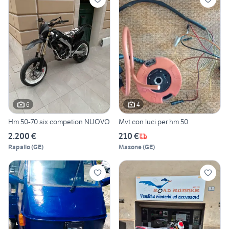
6
4
Hm 50-70 six competion NUOVO
Mvt con luci per hm 50
2.200 €
210 €
Rapallo
(
GE
)
Masone
(
GE
)