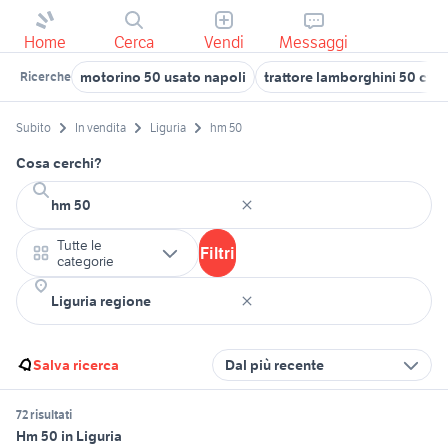
Home
Cerca
Vendi
Messaggi
motorino 50 usato napoli
trattore lamborghini 50 cv
Ricerche
Subito
In vendita
Liguria
hm 50
Cosa cerchi?
Tutte le
Filtri
categorie
Salva ricerca
Dal più recente
72 risultati
Hm 50 in Liguria