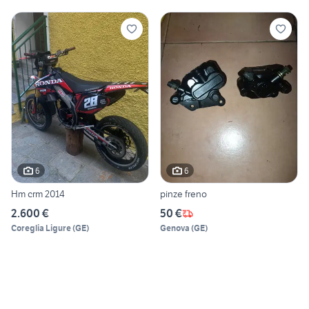
6
6
Hm crm 2014
pinze freno
2.600 €
50 €
Coreglia Ligure
(
GE
)
Genova
(
GE
)