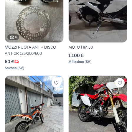
6
MOZZI RUOTA ANT + DISCO
MOTO HM 50
ANT CR 125/250/500
1.100 €
60 €
Millesimo
(
SV
)
Savona
(
SV
)