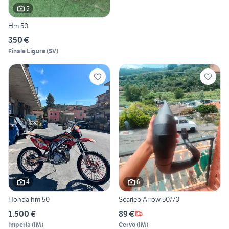
5
Hm 50
350 €
Finale Ligure
(
SV
)
4
6
Honda hm 50
Scarico Arrow 50/70
1.500 €
89 €
Imperia
(
IM
)
Cervo
(
IM
)