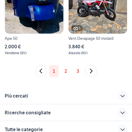
5
Ape 50
Vent Derapage 50 motard
2.000 €
3.840 €
Vendone
(
SV
)
Alassio
(
SV
)
1
2
3
Più cercati
Correlati
Richerche simili
Suggerimenti
Ricerche consigliate
landini mistral 50
peugeot metropolis
moto Aprilia Habana
usato
50
50
hm hm 50 minienduro
carene hm 50
Tutte le categorie
vespa 50 usata
husqvarna 50cc
scooter 50 modena