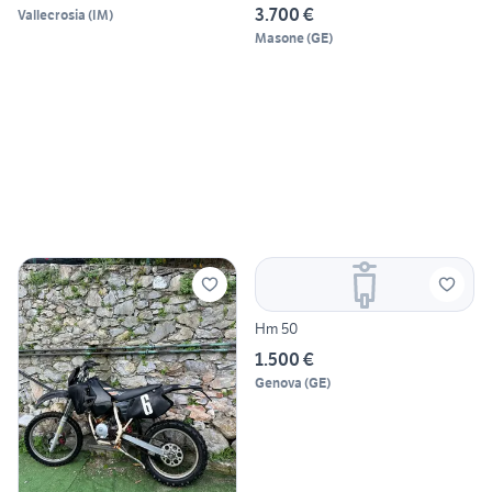
3.700 €
Vallecrosia
(
IM
)
Masone
(
GE
)
Hm 50
1.500 €
Genova
(
GE
)