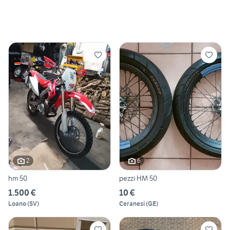
2
6
hm 50
pezzi HM 50
1.500 €
10 €
Loano
(
SV
)
Ceranesi
(
GE
)