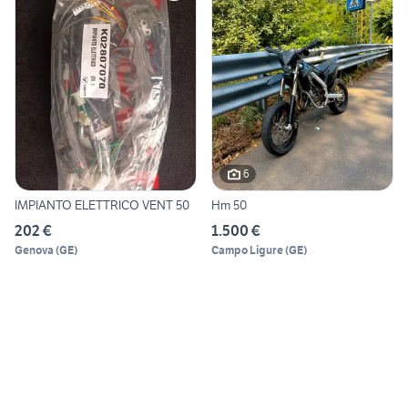
6
IMPIANTO ELETTRICO VENT 50
Hm 50
202 €
1.500 €
Genova
(
GE
)
Campo Ligure
(
GE
)