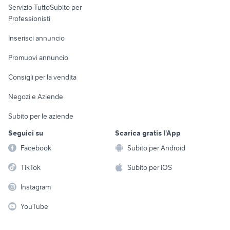
Servizio TuttoSubito per
persona
Informatica
Animali
Professionisti
Arredamento e
Console e
Accessori per
Casalinghi
Inserisci annuncio
Videogiochi
animali
Elettrodomestici
Promuovi annuncio
Audio/Video
Musica e Film
Giardino e Fai da te
Consigli per la vendita
Fotografia
Libri e Riviste
Abbigliamento e
Negozi e Aziende
Telefonia
Strumenti Musicali
Accessori
Subito per le aziende
Sports
Tutto per i bambini
Seguici su
Scarica gratis l'App
Biciclette
Facebook
Subito per Android
Collezionismo
TikTok
Subito per iOS
Instagram
YouTube