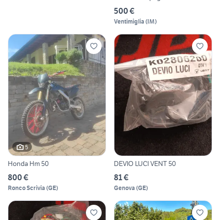
500 €
Ventimiglia
(
IM
)
5
Honda Hm 50
DEVIO LUCI VENT 50
800 €
81 €
Ronco Scrivia
(
GE
)
Genova
(
GE
)