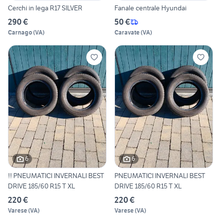
Cerchi in lega R17 SILVER
Fanale centrale Hyundai
290 €
50 €
Carnago
(
VA
)
Caravate
(
VA
)
6
6
!! PNEUMATICI INVERNALI BEST
PNEUMATICI INVERNALI BEST
DRIVE 185/60 R15 T XL
DRIVE 185/60 R15 T XL
220 €
220 €
Varese
(
VA
)
Varese
(
VA
)