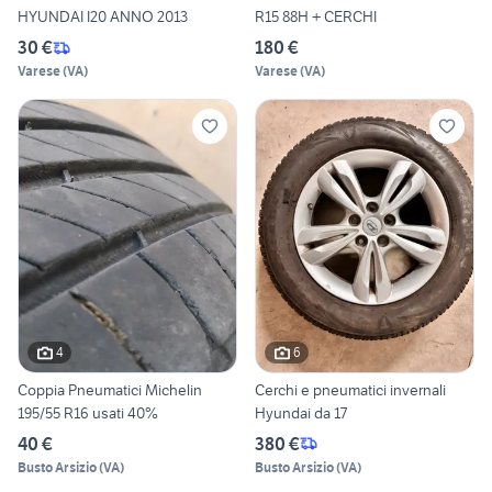
HYUNDAI I20 ANNO 2013
R15 88H + CERCHI
30 €
180 €
Varese
(
VA
)
Varese
(
VA
)
4
6
Coppia Pneumatici Michelin
Cerchi e pneumatici invernali
195/55 R16 usati 40%
Hyundai da 17
40 €
380 €
Busto Arsizio
(
VA
)
Busto Arsizio
(
VA
)