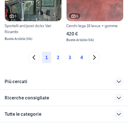
6
6
Sportelli ant/post dx/sx Vari
Cerchi lega 18 lexus + gomme
Ricambi
420 €
Busto Arsizio
(
VA
)
Busto Arsizio
(
VA
)
1
2
3
4
Più cercati
Correlati
Richerche simili
Suggerimenti
Ricerche consigliate
hyundai ix35 usata
hyundai ix35 diesel
regalo auto Roma
campania
pick up 4x4 usati piemonte
auto usate economiche
auto hyundai
auto usate reggio
Tutte le categorie
hyundai i10 usata
utilitaria Marche
emilia
suzuki jimny diesel
auto usate mantova
palermo
hyundai tucson
auto usate lecco
ford mondeo
alfa 90
motori
immobili
lavoro e servizi