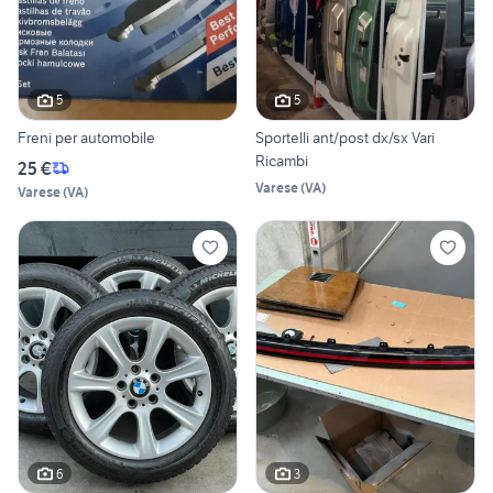
5
5
Freni per automobile
Sportelli ant/post dx/sx Vari
Ricambi
25 €
Varese
(
VA
)
Varese
(
VA
)
6
3