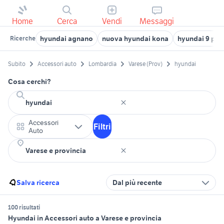
Home
Cerca
Vendi
Messaggi
hyundai agnano
nuova hyundai kona
hyundai 9 pos
Ricerche
Subito
Accessori auto
Lombardia
Varese (Prov)
hyundai
Cosa cerchi?
Accessori
Filtri
Auto
Salva ricerca
Dal più recente
100 risultati
Hyundai in Accessori auto a Varese e provincia