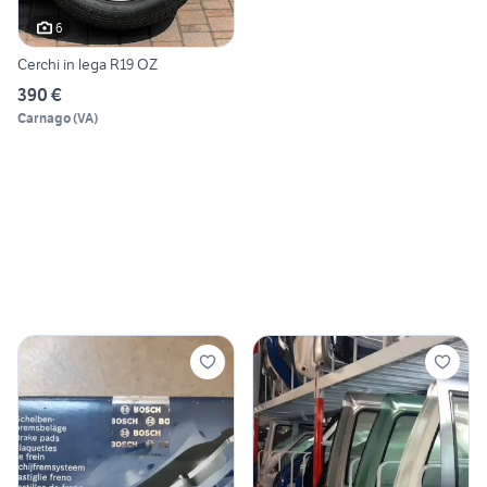
6
Cerchi in lega R19 OZ
390 €
Carnago
(
VA
)