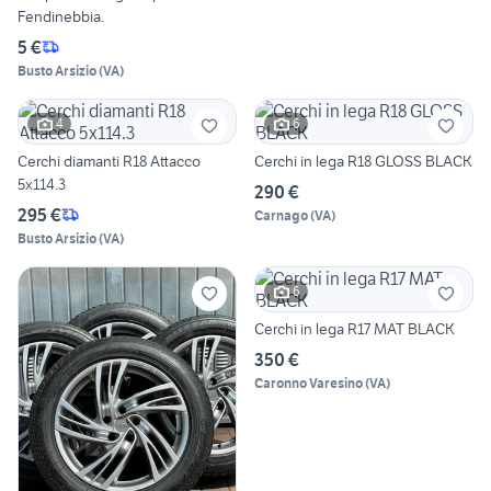
Fendinebbia.
5 €
Busto Arsizio
(
VA
)
4
6
Cerchi diamanti R18 Attacco
Cerchi in lega R18 GLOSS BLACK
5x114.3
290 €
295 €
Carnago
(
VA
)
Busto Arsizio
(
VA
)
6
Cerchi in lega R17 MAT BLACK
350 €
Caronno Varesino
(
VA
)