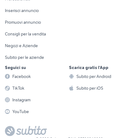
Arredamento e
Console e
Accessori per
Casalinghi
Inserisci annuncio
Videogiochi
animali
Elettrodomestici
Promuovi annuncio
Audio/Video
Musica e Film
Giardino e Fai da te
Consigli per la vendita
Fotografia
Libri e Riviste
Abbigliamento e
Negozi e Aziende
Telefonia
Strumenti Musicali
Accessori
Subito per le aziende
Sports
Tutto per i bambini
Seguici su
Scarica gratis l'App
Biciclette
Facebook
Subito per Android
Collezionismo
TikTok
Subito per iOS
Instagram
YouTube