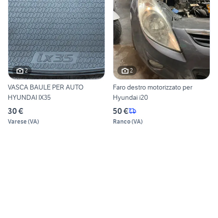
2
2
VASCA BAULE PER AUTO
Faro destro motorizzato per
HYUNDAI IX35
Hyundai i20
30 €
50 €
Varese
(
VA
)
Ranco
(
VA
)