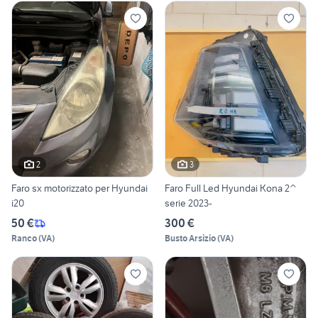
2
3
Faro sx motorizzato per Hyundai
Faro Full Led Hyundai Kona 2^
i20
serie 2023-
50 €
300 €
Ranco
(
VA
)
Busto Arsizio
(
VA
)