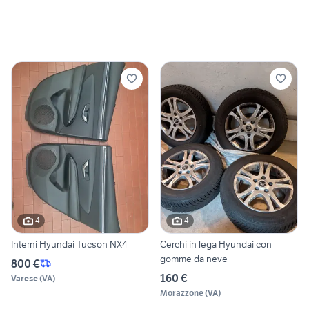
4
4
Interni Hyundai Tucson NX4
Cerchi in lega Hyundai con
gomme da neve
800 €
160 €
Varese
(
VA
)
Morazzone
(
VA
)