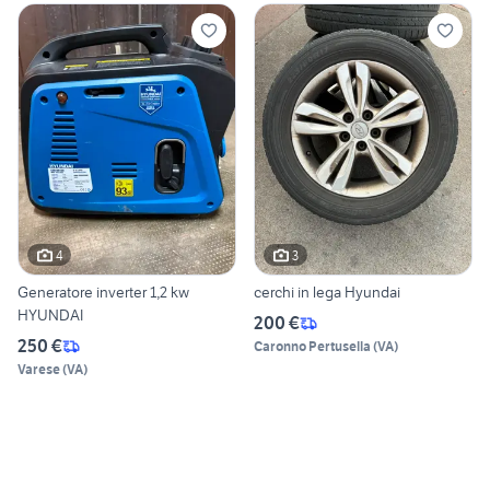
4
3
Generatore inverter 1,2 kw
cerchi in lega Hyundai
HYUNDAI
200 €
250 €
Caronno Pertusella
(
VA
)
Varese
(
VA
)