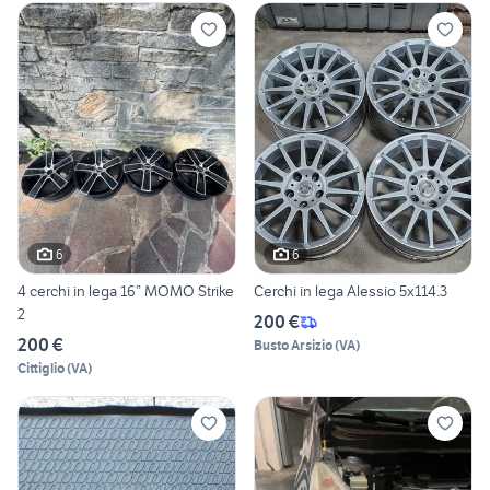
6
6
4 cerchi in lega 16” MOMO Strike
Cerchi in lega Alessio 5x114.3
2
200 €
200 €
Busto Arsizio
(
VA
)
Cittiglio
(
VA
)