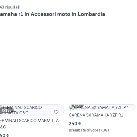
43 risultati
amaha r1 in Accessori moto in Lombardia
5
23
CARENA SX YAMAHA YZF R1
ERMINALI SCARICO MARMITTA
250 €
&G
Brembate di Sopra
(
BG
)
50 €