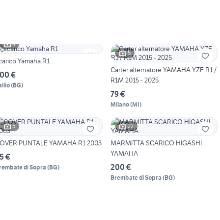
4
5
carico Yamaha R1
Carter alternatore YAMAHA YZF R1 /
00 €
R1M 2015 - 2025
llio
(
BG
)
79 €
Milano
(
MI
)
5
22
OVER PUNTALE YAMAHA R1 2003
MARMITTA SCARICO HIGASHI
YAMAHA
5 €
200 €
rembate di Sopra
(
BG
)
Brembate di Sopra
(
BG
)