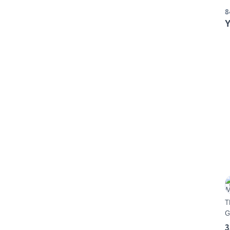
8
Y
T
G
3