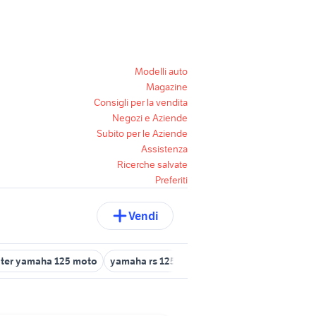
Modelli auto
Magazine
Consigli per la vendita
Negozi e Aziende
Subito per le Aziende
Assistenza
Ricerche salvate
Preferiti
Vendi
ter yamaha 125 moto
yamaha rs 125
yamaha hs8
elica yamaha