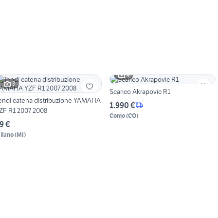
4
3
Scarico Akrapovic R1
endi catena distribuzione YAMAHA
1.990 €
ZF R1 2007 2008
Como
(
CO
)
9 €
ilano
(
MI
)