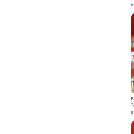
B
B
T
B