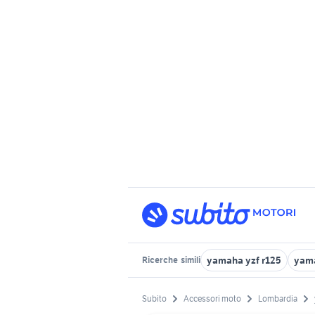
yamaha yzf r125
yam
Ricerche
simili
Subito
Accessori moto
Lombardia