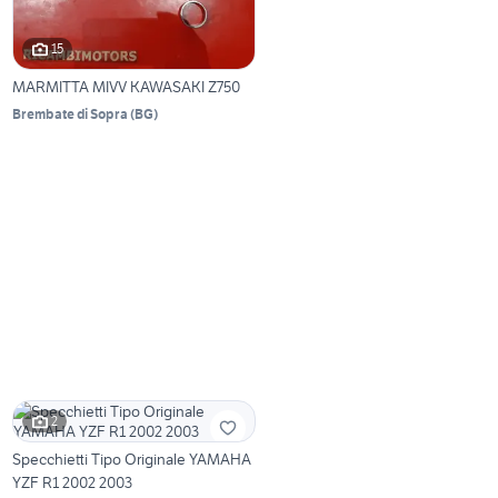
15
MARMITTA MIVV KAWASAKI Z750
Brembate di Sopra
(
BG
)
2
Specchietti Tipo Originale YAMAHA
YZF R1 2002 2003