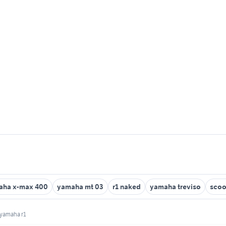
aha x-max 400
yamaha mt 03
r1 naked
yamaha treviso
scoo
yamaha r1