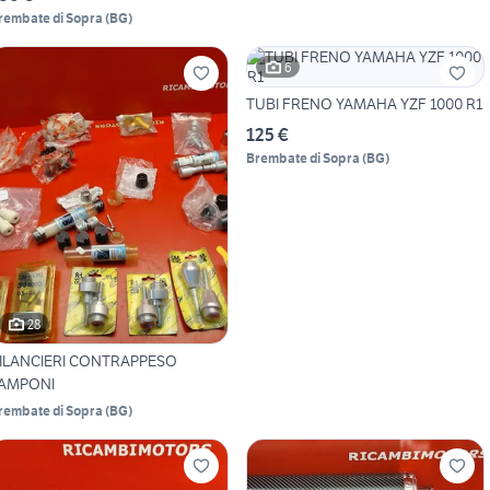
rembate di Sopra
(
BG
)
6
TUBI FRENO YAMAHA YZF 1000 R1
125 €
Brembate di Sopra
(
BG
)
28
ILANCIERI CONTRAPPESO
AMPONI
rembate di Sopra
(
BG
)