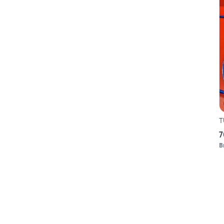
T
7
B