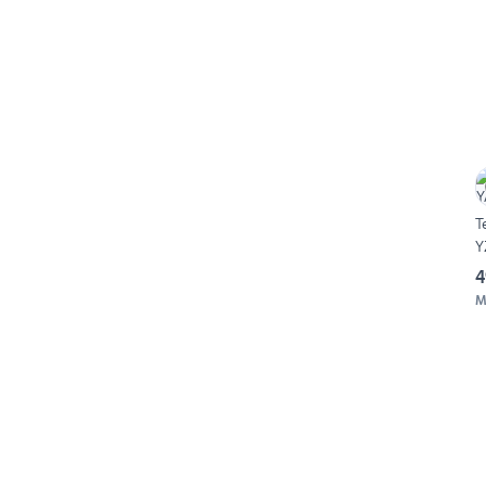
T
Y
4
M