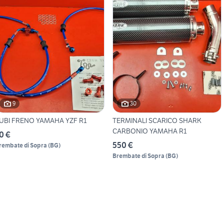
9
30
UBI FRENO YAMAHA YZF R1
TERMINALI SCARICO SHARK
CARBONIO YAMAHA R1
0 €
550 €
rembate di Sopra
(
BG
)
Brembate di Sopra
(
BG
)