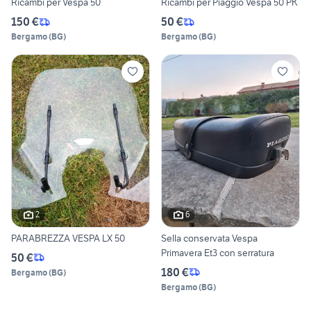
Ricambi per Vespa 50
Ricambi per Piaggio Vespa 50 PK
150 €
50 €
Bergamo
(
BG
)
Bergamo
(
BG
)
2
6
PARABREZZA VESPA LX 50
Sella conservata Vespa
Primavera Et3 con serratura
50 €
180 €
Bergamo
(
BG
)
Bergamo
(
BG
)