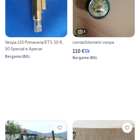
4
Vespa 125 Primavera/ET3, 50 R,
contachilometri vespa
50 Special e Apecar
110 €
Bergamo
(
BG
)
Bergamo
(
BG
)