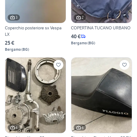
3
2
Coperchio posteriore sx Vespa
COPERTINA TUCANO URBANO
LX
40 €
25 €
Bergamo
(
BG
)
Bergamo
(
BG
)
6
6