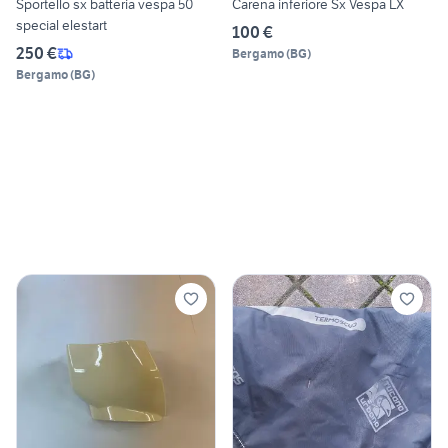
Sportello sx batteria vespa 50
Carena inferiore Sx Vespa LX
special elestart
100 €
250 €
Bergamo
(
BG
)
Bergamo
(
BG
)