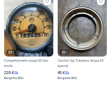
2
3
Contachilometri vespa 50 faro
Cerchio Sip Tubeless Vespa 50
tondo
special
220 €
45 €
Bergamo
(
BG
)
Bergamo
(
BG
)