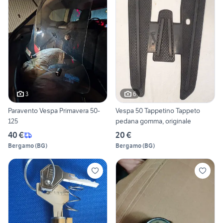
3
6
Paravento Vespa Primavera 50-
Vespa 50 Tappetino Tappeto
125
pedana gomma, originale
40 €
20 €
Bergamo
(
BG
)
Bergamo
(
BG
)