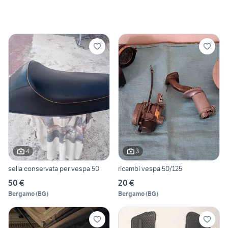
4
3
sella conservata per vespa 50
ricambi vespa 50/125
50 €
20 €
Bergamo
(
BG
)
Bergamo
(
BG
)