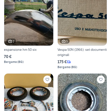
2
5
espansione hm 50 six
Vespa 50N (1966): set documenti
originali
70 €
175 €
Bergamo
(
BG
)
Bergamo
(
BG
)