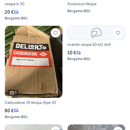
vespa lx 50
Accessori Vespa
Bergamo
(
BG
)
20 €
Bergamo
(
BG
)
ricambi vespa 50 et2 /et4
10 €
Bergamo
(
BG
)
5
Carburatore 19 Vespa /Ape 50
80 €
Bergamo
(
BG
)