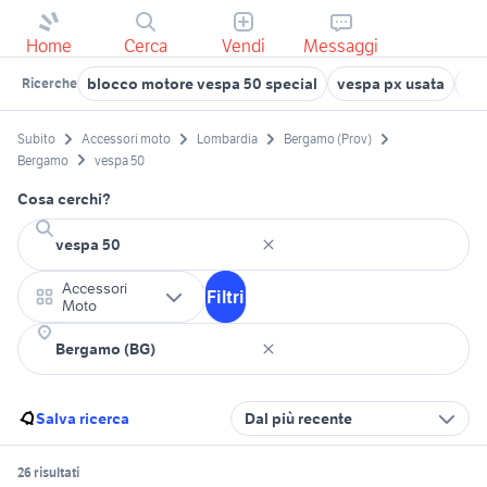
Home
Cerca
Vendi
Messaggi
blocco motore vespa 50 special
vespa px usata
ves
Ricerche
Subito
Accessori moto
Lombardia
Bergamo (Prov)
Bergamo
vespa 50
Cosa cerchi?
Accessori
Filtri
Moto
Salva ricerca
Dal più recente
26 risultati