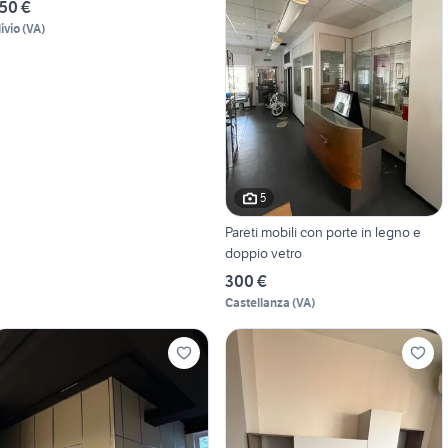
50 €
ivio
(
VA
)
5
Pareti mobili con porte in legno e
doppio vetro
300 €
Castellanza
(
VA
)