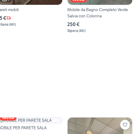
areti mobili
Mobile da Bagno Completo Verde
Salvia con Colonna
5 €
250 €
ilano
(
MI
)
Opera
(
MI
)
Vetrina
OBILE PER PARETE SALA