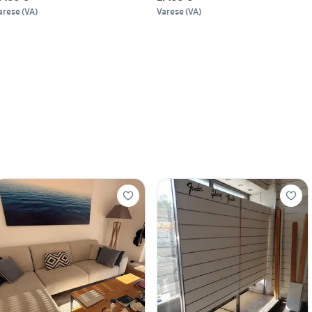
arese
(
VA
)
Varese
(
VA
)