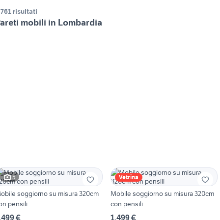
.761 risultati
areti mobili in Lombardia
5
Vetrina
obile soggiorno su misura 320cm
Mobile soggiorno su misura 320cm
on pensili
con pensili
.499 €
1.499 €