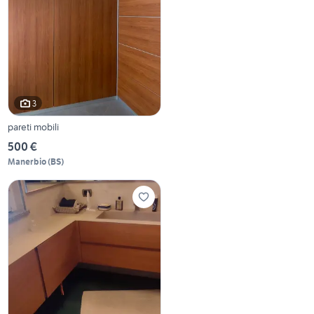
3
pareti mobili
500 €
Manerbio
(
BS
)