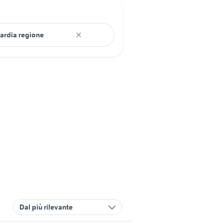
Dal più rilevante