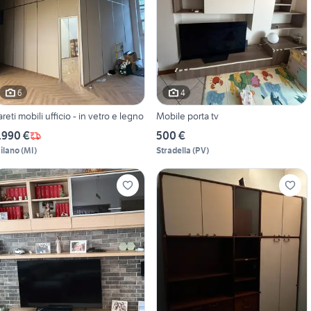
6
4
areti mobili ufficio - in vetro e legno
Mobile porta tv
.990 €
500 €
ilano
(
MI
)
Stradella
(
PV
)