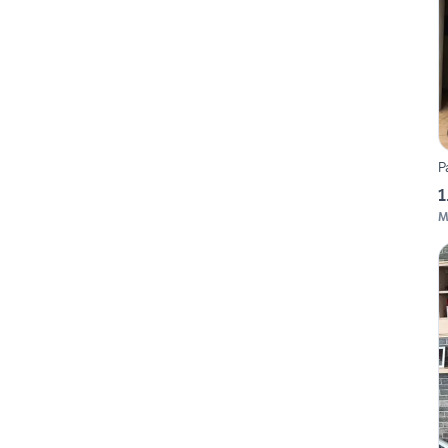
P
1
M