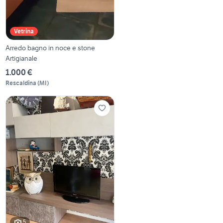
Vetrina
Arredo bagno in noce e stone
Artigianale
1.000 €
Rescaldina
(
MI
)
5