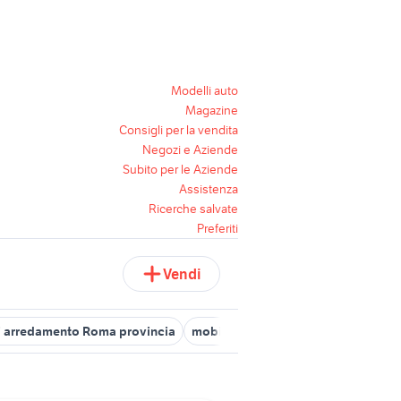
Modelli auto
Magazine
Consigli per la vendita
Negozi e Aziende
Subito per le Aziende
Assistenza
Ricerche salvate
Preferiti
Vendi
i arredamento Roma provincia
mobili usati colico
pareti attrezz