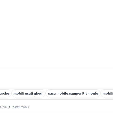
marche
mobili usati ghedi
casa mobile camper Piemonte
mobil
ardia
pareti mobili