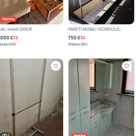
Vetrina
utti i mobili 1000 €
PARETI MOBILI (GONDOLE)
.000 €
750 €
esso
(
CO
)
Milano
(
MI
)
5
Vetrina