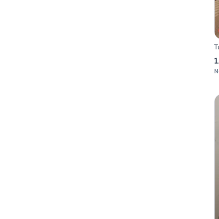
T
1
N