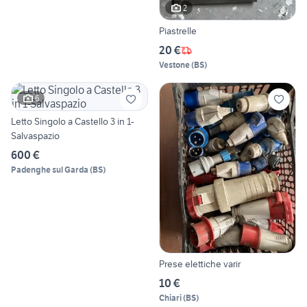
2
Piastrelle
20 €
Vestone
(
BS
)
6
Letto Singolo a Castello 3 in 1-
Salvaspazio
600 €
Padenghe sul Garda
(
BS
)
Prese elettiche varir
10 €
Chiari
(
BS
)