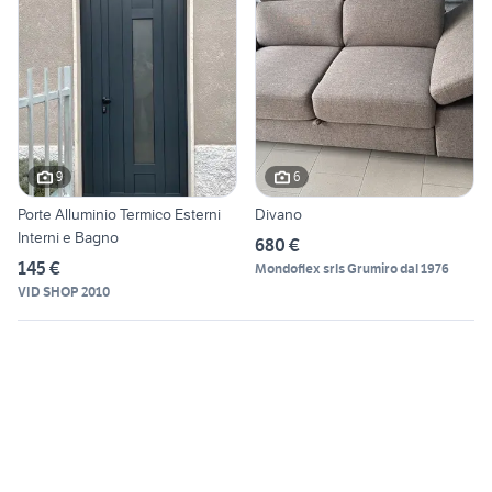
9
6
Porte Alluminio Termico Esterni
Divano
Interni e Bagno
680 €
145 €
Mondoflex srls Grumiro dal 1976
VID SHOP 2010