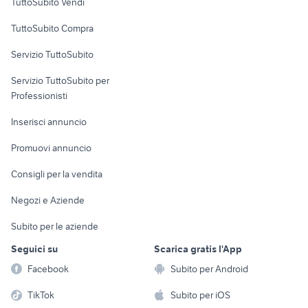
TuttoSubito Vendi
Uffici e Locali
TuttoSubito Compra
commerciali
Servizio TuttoSubito
elettronica
per la casa e la
sports e hobby
Servizio TuttoSubito per
persona
Informatica
Animali
Professionisti
Arredamento e
Console e
Accessori per
Casalinghi
Inserisci annuncio
Videogiochi
animali
Elettrodomestici
Promuovi annuncio
Audio/Video
Musica e Film
Giardino e Fai da te
Consigli per la vendita
Fotografia
Libri e Riviste
Abbigliamento e
Negozi e Aziende
Telefonia
Strumenti Musicali
Accessori
Subito per le aziende
Sports
Tutto per i bambini
Seguici su
Scarica gratis l'App
Biciclette
Facebook
Subito per Android
Collezionismo
TikTok
Subito per iOS