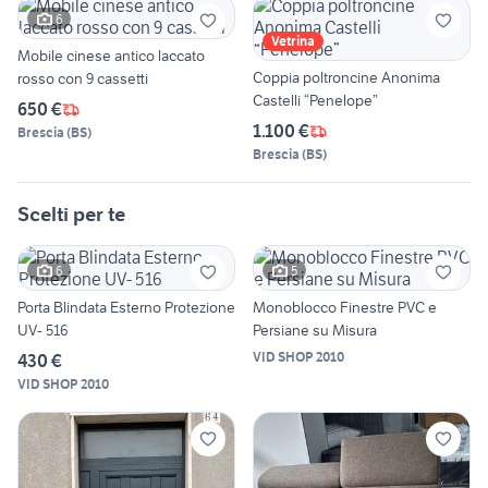
6
Vetrina
Mobile cinese antico laccato
Coppia poltroncine Anonima
rosso con 9 cassetti
Castelli “Penelope”
650 €
1.100 €
Brescia
(
BS
)
Brescia
(
BS
)
Scelti per te
6
5
Porta Blindata Esterno Protezione
Monoblocco Finestre PVC e
UV- 516
Persiane su Misura
VID SHOP 2010
430 €
VID SHOP 2010