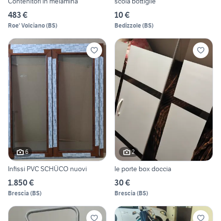
Contenitori in melamina
scola bottiglie
483 €
10 €
Roe' Volciano
(
BS
)
Bedizzole
(
BS
)
6
2
Infissi PVC SCHÜCO nuovi
le porte box doccia
1.850 €
30 €
Brescia
(
BS
)
Brescia
(
BS
)