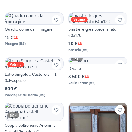
Vetrina
Quadro come da immagine
piastrelle gres porcellanato
60x120
15 €
10 €
Pisogne
(
BS
)
Brescia
(
BS
)
4
Vetrina
Divano
Letto Singolo a Castello 3 in 1-
3.500 €
Salvaspazio
Vallio Terme
(
BS
)
600 €
Padenghe sul Garda
(
BS
)
4
Coppia poltroncine Anonima
Castelli “Penelope”