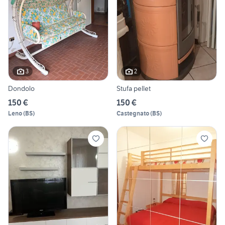
3
2
Dondolo
Stufa pellet
150 €
150 €
Leno
(
BS
)
Castegnato
(
BS
)