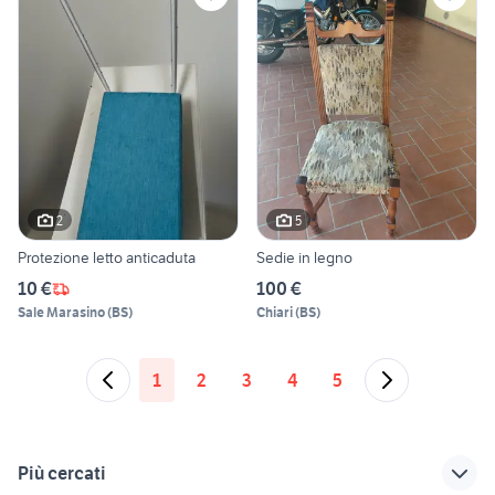
2
5
Protezione letto anticaduta
Sedie in legno
10 €
100 €
Sale Marasino
(
BS
)
Chiari
(
BS
)
1
2
3
4
5
Più cercati