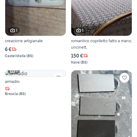
3
6
creazione artigianale
romantico copriletto fatto a mano,
uncinett,
6 €
150 €
Castel Mella
(
BS
)
Nave
(
BS
)
3
armadio
Brescia
(
BS
)