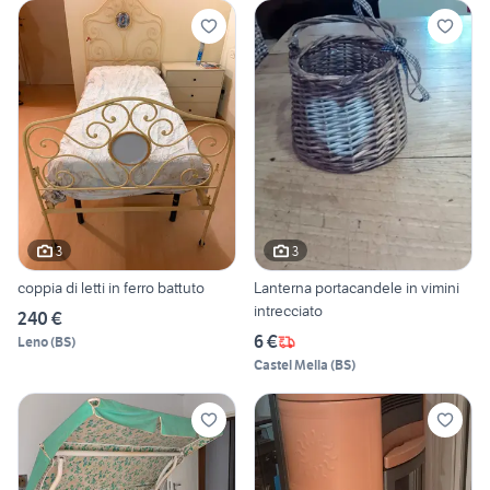
3
3
coppia di letti in ferro battuto
Lanterna portacandele in vimini
intrecciato
240 €
6 €
Leno
(
BS
)
Castel Mella
(
BS
)