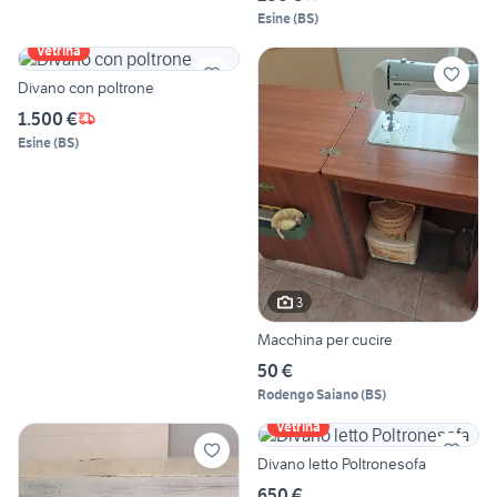
Esine
(
BS
)
Vetrina
Divano con poltrone
1.500 €
Esine
(
BS
)
3
Macchina per cucire
50 €
Rodengo Saiano
(
BS
)
Vetrina
Divano letto Poltronesofa
650 €