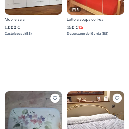
5
Mobile sala
Letto a soppalco ikea
1.000 €
150 €
Castelcovati
(
BS
)
Desenzano del Garda
(
BS
)