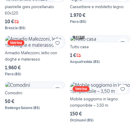
piastrelle gres porcellanato
Cassettiere e mobiletto legno
60x120
1.970 €
10 €
Flero
(
BS
)
Brescia
(
BS
)
3
Vetrina
Tutto casa
Armadio Mafezzoni, letto con
1 €
doghe e materasso
Acquafredda
(
BS
)
1.960 €
Flero
(
BS
)
Vetrina
Comodini
Mobile soggiorno in legno
50 €
componibile – 3,50 m
Rodengo Saiano
(
BS
)
150 €
Orzinuovi
(
BS
)