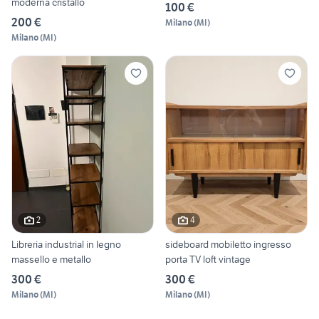
moderna cristallo
100 €
200 €
Milano
(
MI
)
Milano
(
MI
)
2
4
Libreria industrial in legno
sideboard mobiletto ingresso
massello e metallo
porta TV loft vintage
300 €
300 €
Milano
(
MI
)
Milano
(
MI
)