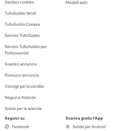
Gestisci cookies
Modelli auto
Case vacanza
TuttoSubito Vendi
Uffici e Locali
TuttoSubito Compra
commerciali
Servizio TuttoSubito
elettronica
per la casa e la
sports e hobby
Servizio TuttoSubito per
persona
Informatica
Animali
Professionisti
Arredamento e
Console e
Accessori per
Casalinghi
Inserisci annuncio
Videogiochi
animali
Elettrodomestici
Promuovi annuncio
Audio/Video
Musica e Film
Giardino e Fai da te
Consigli per la vendita
Fotografia
Libri e Riviste
Abbigliamento e
Negozi e Aziende
Telefonia
Strumenti Musicali
Accessori
Subito per le aziende
Sports
Tutto per i bambini
Seguici su
Scarica gratis l'App
Biciclette
Facebook
Subito per Android