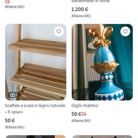
Biedermeier in Noce
Milano
(
MI
)
1.200 €
Milano
(
MI
)
2
Scaffale a scala in legno naturale
Giglio Araldico
– 6 ripiani
50 €
50 €
Milano
(
MI
)
Milano
(
MI
)