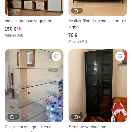
4
mobile ingresso soggiorno
Scaffale/libreria in metallo nero e
legno
150 €
70 €
Milano
(
MI
)
Milano
(
MI
)
2
4
Cristalliera design - libreria
Elegante vetrina/libreria