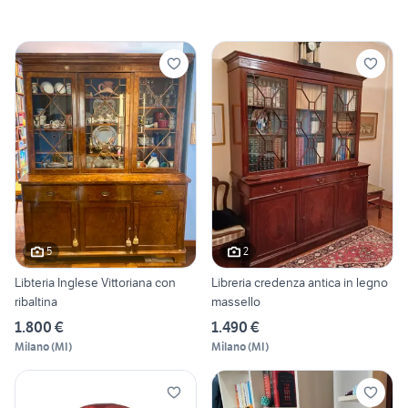
5
2
Libteria Inglese Vittoriana con
Libreria credenza antica in legno
ribaltina
massello
1.800 €
1.490 €
Milano
(
MI
)
Milano
(
MI
)