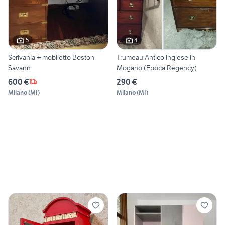
5
4
Scrivania + mobiletto Boston
Trumeau Antico Inglese in
Savann
Mogano (Epoca Regency)
600 €
290 €
Milano
(
MI
)
Milano
(
MI
)