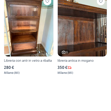
6
Libreria con antr in vetro a ribalta
libreria antica in mogano
280 €
350 €
Milano
(
MI
)
Milano
(
MI
)