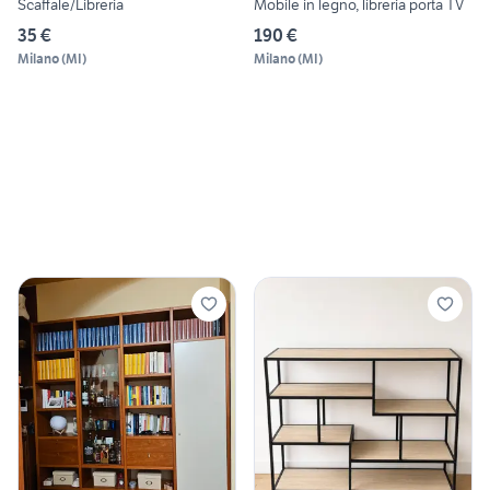
Scaffale/Libreria
Mobile in legno, libreria porta TV
35 €
190 €
Milano
(
MI
)
Milano
(
MI
)