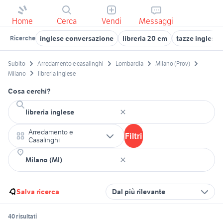
Home
Cerca
Vendi
Messaggi
inglese conversazione
libreria 20 cm
tazze inglesi
Ricerche
Subito
Arredamento e casalinghi
Lombardia
Milano (Prov)
Milano
libreria inglese
Cosa cerchi?
Arredamento e
Filtri
Casalinghi
Salva ricerca
Dal più rilevante
40 risultati