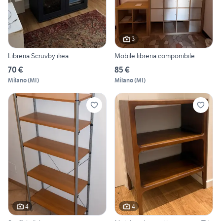
3
Libreria Scruvby ikea
Mobile libreria componibile
70 €
85 €
Milano
(
MI
)
Milano
(
MI
)
4
4