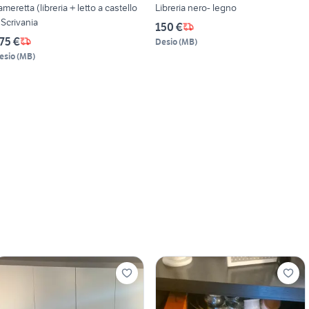
ameretta (libreria + letto a castello
Libreria nero- legno
 Scrivania
150 €
75 €
Desio
(
MB
)
esio
(
MB
)