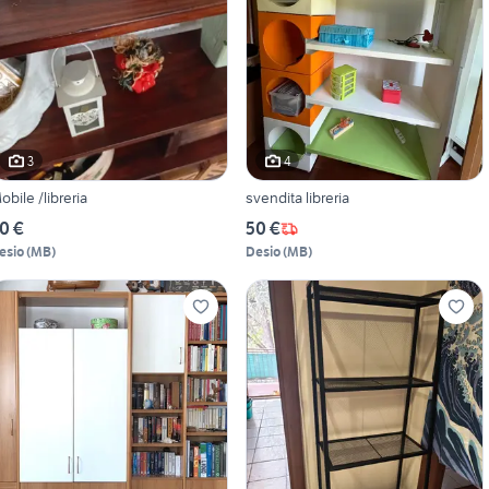
3
4
obile /libreria
svendita libreria
0 €
50 €
esio
(
MB
)
Desio
(
MB
)