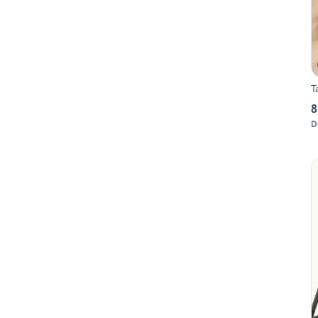
T
8
D