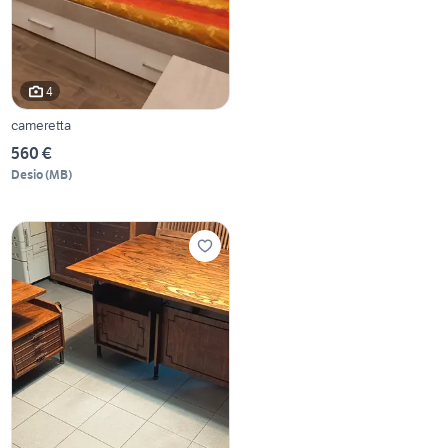
4
cameretta
560 €
Desio
(
MB
)