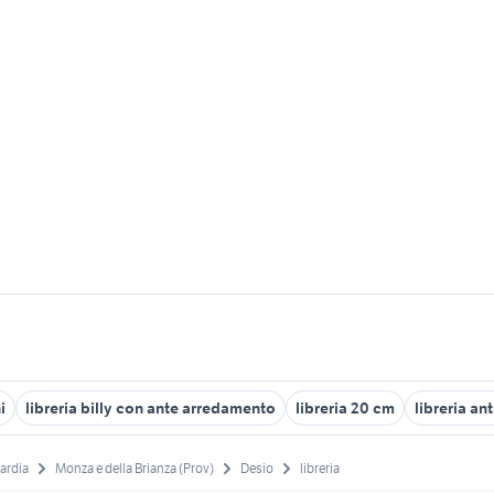
i
libreria billy con ante arredamento
libreria 20 cm
libreria an
ardia
Monza e della Brianza (Prov)
Desio
libreria