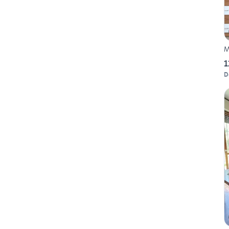
M
1
D