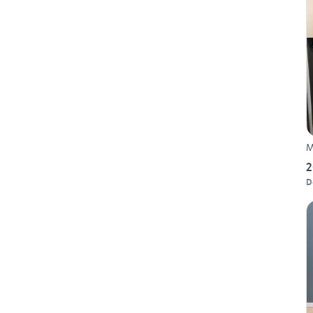
M
2
D