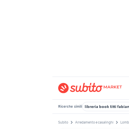
libreria book titti fabian
Ricerche
simili
Subito
Arredamento e casalinghi
Lomb