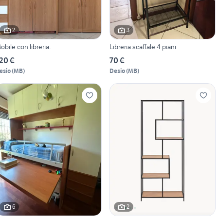
2
3
obile con libreria.
Libreria scaffale 4 piani
20 €
70 €
esio
(
MB
)
Desio
(
MB
)
6
2