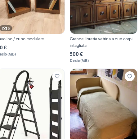
6
avolino / cubo modulare
Grande libreria vetrina a due corpi
intagliata
0 €
500 €
esio
(
MB
)
Desio
(
MB
)