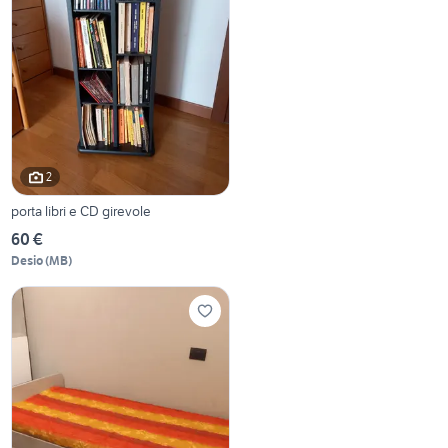
2
porta libri e CD girevole
60 €
Desio
(
MB
)