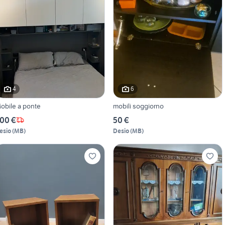
4
6
obile a ponte
mobili soggiorno
00 €
50 €
esio
(
MB
)
Desio
(
MB
)