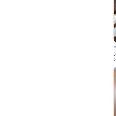
M
3
D