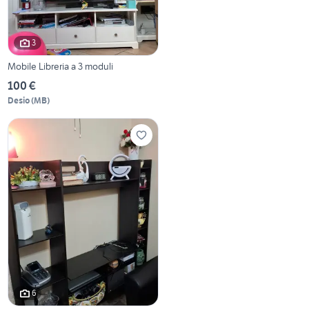
3
Mobile Libreria a 3 moduli
100 €
Desio
(
MB
)
6