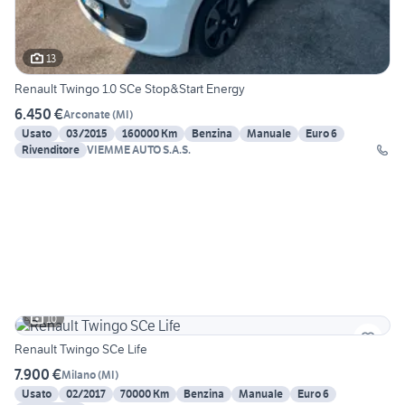
13
Renault Twingo 1.0 SCe Stop&Start Energy
6.450 €
Arconate
(
MI
)
Usato
03/2015
160000 Km
Benzina
Manuale
Euro 6
Rivenditore
VIEMME AUTO S.A.S.
10
Renault Twingo SCe Life
7.900 €
Milano
(
MI
)
Usato
02/2017
70000 Km
Benzina
Manuale
Euro 6