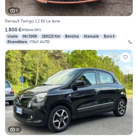
9
Renault Twingo 1.2 8V Le Iene
1.800 €
Milano
(
MI
)
Usato
06/2009
185123 Km
Benzina
Manuale
Euro 4
Rivenditore
ITALY AUTO
15