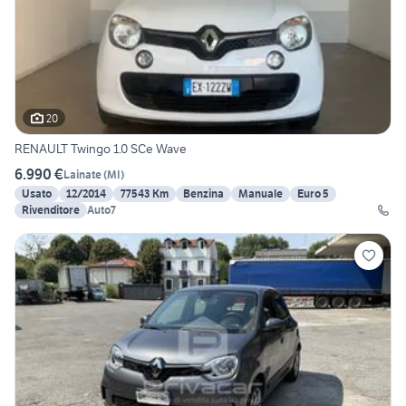
20
RENAULT Twingo 1.0 SCe Wave
6.990 €
Lainate
(
MI
)
Usato
12/2014
77543 Km
Benzina
Manuale
Euro 5
Rivenditore
Auto7