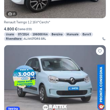
15
Renault Twingo 1.2 16V*Cerchi*
4.800 €
Como
(
CO
)
Usato
07/2014
196000 Km
Benzina
Manuale
Euro 5
Rivenditore
ALIMOTORS SRL
Vetrina