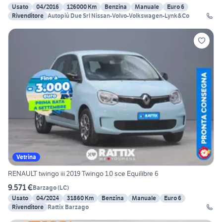
Usato
04/2016
126000 Km
Benzina
Manuale
Euro 6
Rivenditore
Autopiù Due Srl Nissan-Volvo-Volkswagen-Lynk&Co
Vetrina
RENAULT twingo iii 2019 Twingo 1.0 sce Equilibre 6
9.571 €
Barzago
(
LC
)
Usato
04/2024
31860 Km
Benzina
Manuale
Euro 6
Rivenditore
Rattix Barzago