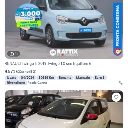
21
RENAULT twingo iii 2019 Twingo 1.0 sce Equilibre 6
9.571 €
Curno
(
BG
)
Usato
04/2024
30619 Km
Benzina
Manuale
Euro 6
Rivenditore
Rattix Curno