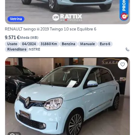
Vetrina
RENAULT twingo iii 2019 Twingo 1.0 sce Equilibre 6
9.571 €
Meda
(
MB
)
Usato
04/2024
31860 Km
Benzina
Manuale
Euro 6
Rivenditore
NSTRE