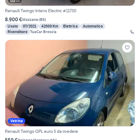
21
Renault Twingo Intens Electric #11730
8.900 €
Mazzano
(
BS
)
Usato
07/2021
42000 Km
Elettrica
Automatico
Rivenditore
TuaCar Brescia
Vetrina
Renault Twingo GPL euro 5 da rivedere