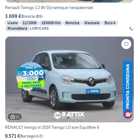
Renault Twingo 1.2 8V Dynamique neopatentati
3.699 €
Brescia
(
BS
)
Usato
12/2009
150000 Km
Benzina
Manuale
Euro 4
Rivenditore
LORYCARS
21
RENAULT twingo iii 2019 Twingo 1.0 sce Equilibre 6
9.571 €
Barzago
(
LC
)