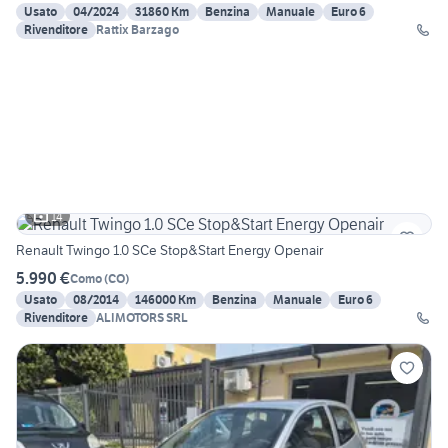
Usato
04/2024
31860 Km
Benzina
Manuale
Euro 6
Rivenditore
Rattix Barzago
14
Renault Twingo 1.0 SCe Stop&Start Energy Openair
5.990 €
Como
(
CO
)
Usato
08/2014
146000 Km
Benzina
Manuale
Euro 6
Rivenditore
ALIMOTORS SRL