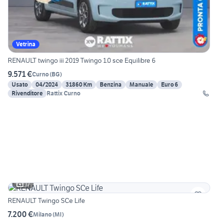
Vetrina
RENAULT twingo iii 2019 Twingo 1.0 sce Equilibre 6
9.571 €
Curno
(
BG
)
Usato
04/2024
31860 Km
Benzina
Manuale
Euro 6
Rivenditore
Rattix Curno
17
RENAULT Twingo SCe Life
7.200 €
Milano
(
MI
)