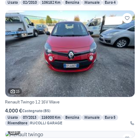
Usato
02/2010
106182 Km
Benzina
Manuale
Euro 4
15
Renault Twingo 1.2 16V Wave
4.000 €
Castegnato
(
BS
)
Usato
07/2013
116000 Km
Benzina
Manuale
Euro 5
Rivenditore
RUCOLLI GARAGE
6