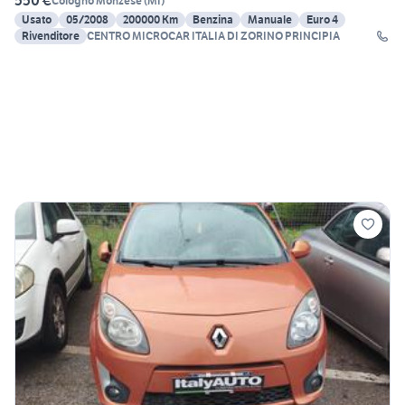
550 €
Cologno Monzese
(
MI
)
Usato
05/2008
200000 Km
Benzina
Manuale
Euro 4
Rivenditore
CENTRO MICROCAR ITALIA DI ZORINO PRINCIPIA