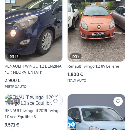
13
9
RENAULT TWINGO 1.2 BENZINA
Renault Twingo 1.2 8V Le Iene
*OK NEOPATENTATI*
1.800 €
2.900 €
ITALY AUTO
PIETROAUTO
21
RENAULT twingo iii 2019 Twingo
1.0 sce Equilibre 6
9.571 €