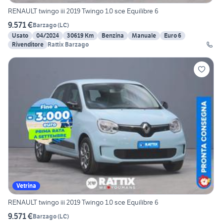
RENAULT twingo iii 2019 Twingo 1.0 sce Equilibre 6
9.571 €
Barzago
(
LC
)
Usato
04/2024
30619 Km
Benzina
Manuale
Euro 6
Rivenditore
Rattix Barzago
Vetrina
RENAULT twingo iii 2019 Twingo 1.0 sce Equilibre 6
9.571 €
Barzago
(
LC
)