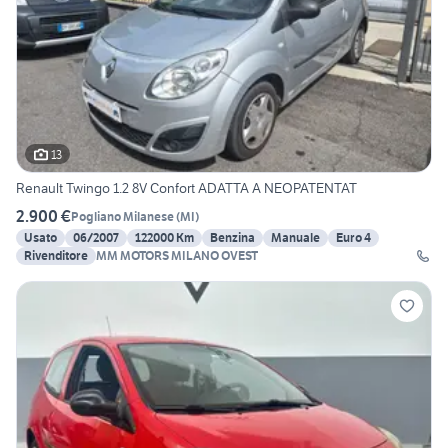
13
Renault Twingo 1.2 8V Confort ADATTA A NEOPATENTAT
2.900 €
Pogliano Milanese
(
MI
)
Usato
06/2007
122000 Km
Benzina
Manuale
Euro 4
Rivenditore
MM MOTORS MILANO OVEST