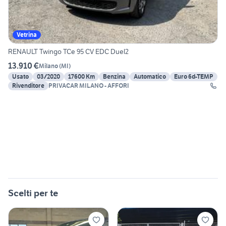
Vetrina
RENAULT Twingo TCe 95 CV EDC Duel2
13.910 €
Milano
(
MI
)
Usato
03/2020
17600 Km
Benzina
Automatico
Euro 6d-TEMP
Rivenditore
PRIVACAR MILANO - AFFORI
Scelti per te