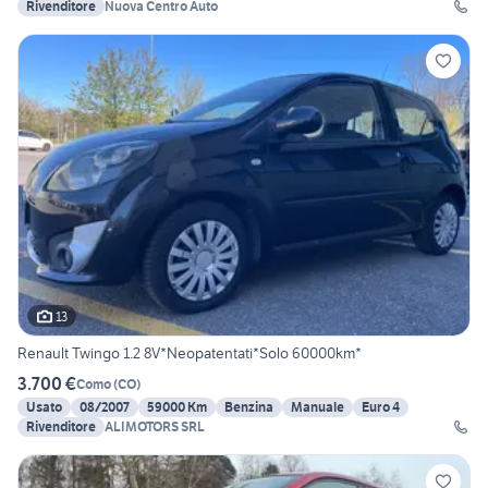
Rivenditore
Nuova Centro Auto
13
Renault Twingo 1.2 8V*Neopatentati*Solo 60000km*
3.700 €
Como
(
CO
)
Usato
08/2007
59000 Km
Benzina
Manuale
Euro 4
Rivenditore
ALIMOTORS SRL