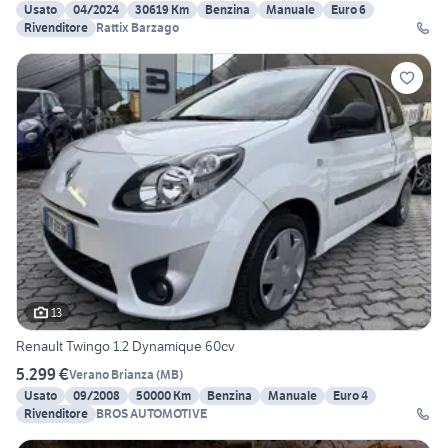
Usato
04/2024
30619 Km
Benzina
Manuale
Euro 6
Rivenditore
Rattix Barzago
13
Renault Twingo 1.2 Dynamique 60cv
5.299 €
Verano Brianza
(
MB
)
Usato
09/2008
50000 Km
Benzina
Manuale
Euro 4
Rivenditore
BROS AUTOMOTIVE