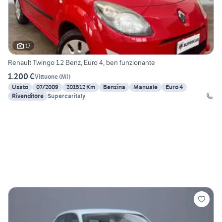
17
Renault Twingo 1.2 Benz, Euro 4, ben funzionante
1.200 €
Vittuone
(
MI
)
Usato
07/2009
201512 Km
Benzina
Manuale
Euro 4
Rivenditore
Supercaritaly