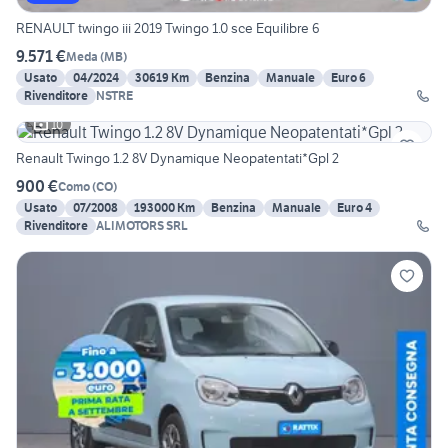
RENAULT twingo iii 2019 Twingo 1.0 sce Equilibre 6
9.571 €
Meda
(
MB
)
Usato
04/2024
30619 Km
Benzina
Manuale
Euro 6
Rivenditore
NSTRE
10
Renault Twingo 1.2 8V Dynamique Neopatentati*Gpl 2
900 €
Como
(
CO
)
Usato
07/2008
193000 Km
Benzina
Manuale
Euro 4
Rivenditore
ALIMOTORS SRL