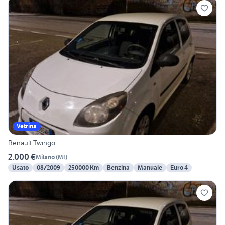
Vetrina
Renault Twingo
2.000 €
Milano
(
MI
)
Usato
08/2009
250000 Km
Benzina
Manuale
Euro 4