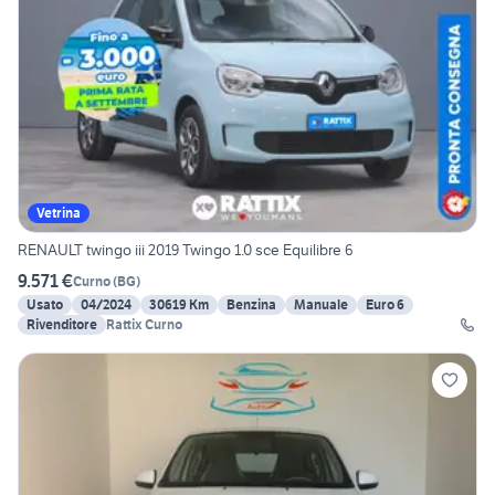
Vetrina
RENAULT twingo iii 2019 Twingo 1.0 sce Equilibre 6
9.571 €
Curno
(
BG
)
Usato
04/2024
30619 Km
Benzina
Manuale
Euro 6
Rivenditore
Rattix Curno