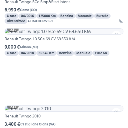
Renault Twingo SCe Stop&Start Intens
6.990 €
Como
(
CO
)
Usato
04/2016
125000 Km
Benzina
Manuale
Euro 6e
Rivenditore
ALIMOTORS SRL
6
Renault Twingo 1.0 SCe 69 CV 69.650 KM
9.000 €
Milano
(
MI
)
Usato
04/2018
69649 Km
Benzina
Manuale
Euro 6b
3
Renault Twingo 2010
3.400 €
Castiglione Olona
(
VA
)