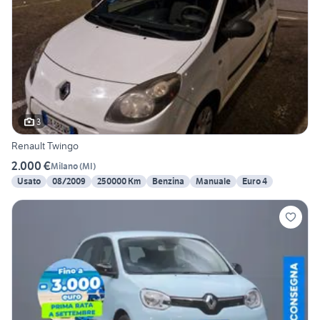
3
Renault Twingo
2.000 €
Milano
(
MI
)
Usato
08/2009
250000 Km
Benzina
Manuale
Euro 4