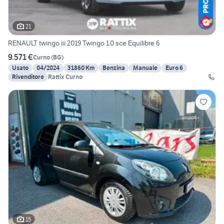
21
RENAULT twingo iii 2019 Twingo 1.0 sce Equilibre 6
9.571 €
Curno
(
BG
)
Usato
04/2024
31860 Km
Benzina
Manuale
Euro 6
Rivenditore
Rattix Curno
15