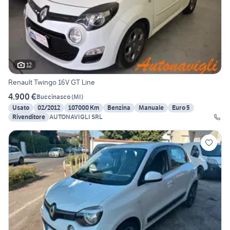
12
Renault Twingo 16V GT Line
4.900 €
Buccinasco
(
MI
)
Usato
02/2012
107000 Km
Benzina
Manuale
Euro 5
Rivenditore
AUTONAVIGLI SRL