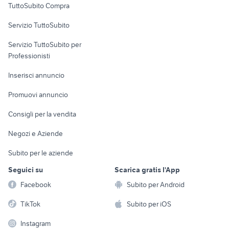
TuttoSubito Compra
commerciali
Servizio TuttoSubito
elettronica
per la casa e la
sports e hobby
Servizio TuttoSubito per
persona
Informatica
Animali
Professionisti
Arredamento e
Console e
Accessori per
Casalinghi
Inserisci annuncio
Videogiochi
animali
Elettrodomestici
Promuovi annuncio
Audio/Video
Musica e Film
Giardino e Fai da te
Consigli per la vendita
Fotografia
Libri e Riviste
Abbigliamento e
Negozi e Aziende
Telefonia
Strumenti Musicali
Accessori
Subito per le aziende
Sports
Tutto per i bambini
Seguici su
Scarica gratis l'App
Biciclette
Facebook
Subito per Android
Collezionismo
TikTok
Subito per iOS
Instagram