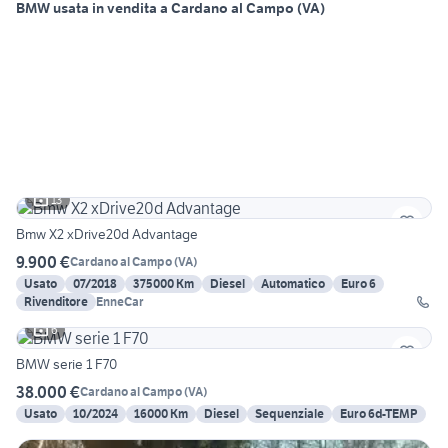
BMW usata in vendita a Cardano al Campo (VA)
13
Bmw X2 xDrive20d Advantage
9.900 €
Cardano al Campo
(
VA
)
Usato
07/2018
375000 Km
Diesel
Automatico
Euro 6
Rivenditore
EnneCar
6
BMW serie 1 F70
38.000 €
Cardano al Campo
(
VA
)
Usato
10/2024
16000 Km
Diesel
Sequenziale
Euro 6d-TEMP