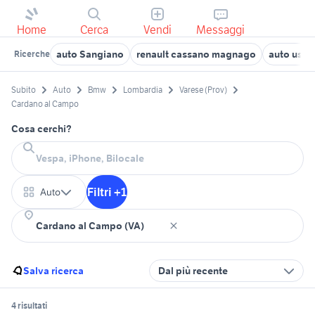
Home
Cerca
Vendi
Messaggi
auto Sangiano
renault cassano magnago
auto usa
Ricerche
Subito
Auto
Bmw
Lombardia
Varese (Prov)
Cardano al Campo
Cosa cerchi?
Filtri +1
Auto
Salva ricerca
Dal più recente
4 risultati