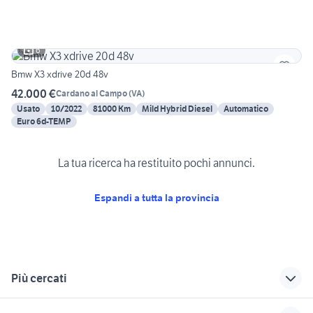
6
Bmw X3 xdrive 20d 48v
42.000 €
Cardano al Campo
(
VA
)
Usato
10/2022
81000 Km
Mild Hybrid Diesel
Automatico
Euro 6d-TEMP
La tua ricerca ha restituito pochi annunci.
Espandi a tutta la provincia
Più cercati
Correlati
Richerche simili
Suggerimenti