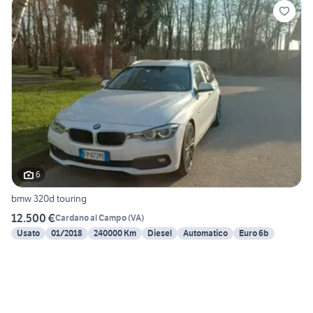
6
bmw 320d touring
12.500 €
Cardano al Campo
(
VA
)
Usato
01/2018
240000 Km
Diesel
Automatico
Euro 6b