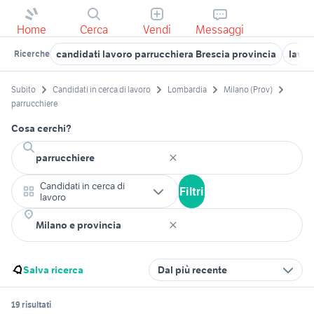
Home
Cerca
Vendi
Messaggi
candidati lavoro parrucchiera Brescia provincia
lavor
Ricerche
Subito
Candidati in cerca di lavoro
Lombardia
Milano (Prov)
parrucchiere
Cosa cerchi?
Candidati in cerca di
Filtri
lavoro
Salva ricerca
Dal più recente
19 risultati