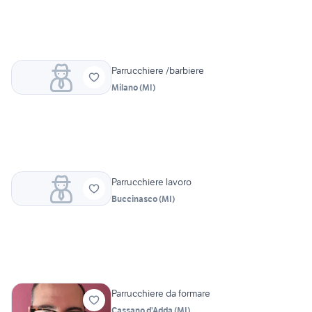
Parrucchiere /barbiere
Milano
(
MI
)
Parrucchiere lavoro
Buccinasco
(
MI
)
Parrucchiere da formare
Cassano d'Adda
(
MI
)