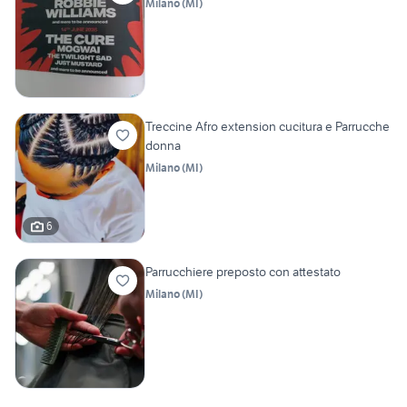
Milano
(
MI
)
Treccine Afro extension cucitura e Parrucche
donna
Milano
(
MI
)
6
Parrucchiere preposto con attestato
Milano
(
MI
)