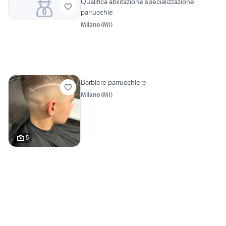
Qualifica abilitazione specializzazione
parrucchie
Milano
(
MI
)
Barbiere parrucchiere
Milano
(
MI
)
5