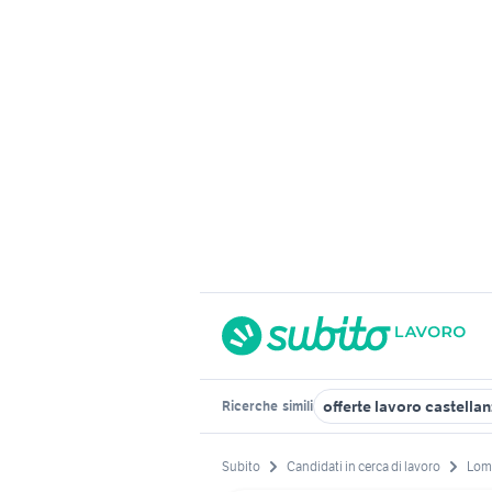
offerte lavoro castella
Ricerche
simili
Subito
Candidati in cerca di lavoro
Lom