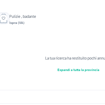
Pulizie , badante
Ispra
(
VA
)
La tua ricerca ha restituito pochi ann
Espandi a tutta la provincia