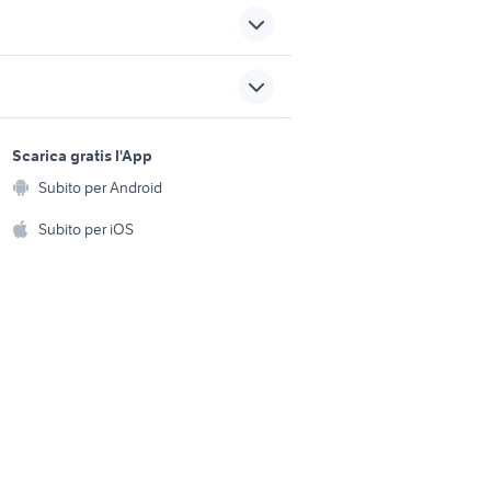
nte
lavoro ladispoli
offerte lavoro lavapiatti Torino
ia
sports e hobby
provincia
a
Scarica gratis l'App
Animali
offerte lavoro pressa
ta
Subito per Android
ento e
piegatrice
Accessori per animali
hi
Subito per iOS
o
rapid bike 3
Musica e Film
omestici
Libri e Riviste
e Fai da te
Strumenti Musicali
amento e
ri
Sports
 i bambini
Biciclette
Collezionismo