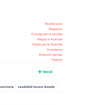
Modelli auto
Magazine
Consigli per la vendita
Negozi e Aziende
Subito per le Aziende
Assistenza
Ricerche salvate
Preferiti
Vendi
provincia
candidati lavoro Azzate
candidati lavoro Tradate
ca