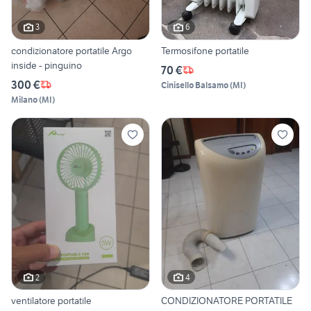
3
6
condizionatore portatile Argo
Termosifone portatile
inside - pinguino
70 €
300 €
Cinisello Balsamo
(
MI
)
Milano
(
MI
)
2
4
ventilatore portatile
CONDIZIONATORE PORTATILE