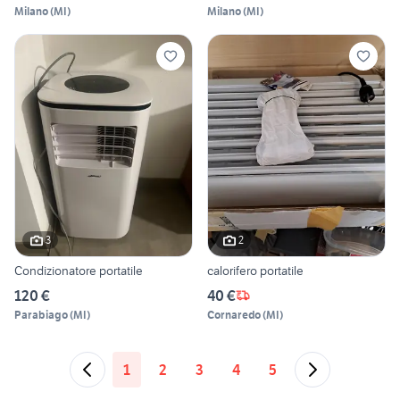
Milano
(
MI
)
Milano
(
MI
)
3
2
Condizionatore portatile
calorifero portatile
120 €
40 €
Parabiago
(
MI
)
Cornaredo
(
MI
)
1
2
3
4
5