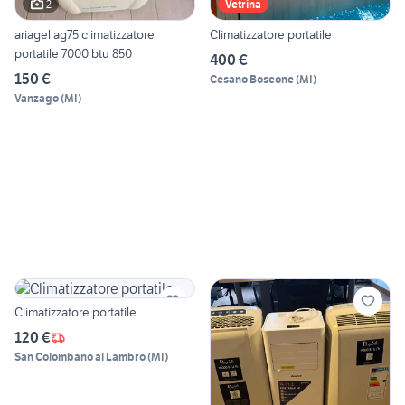
2
Vetrina
ariagel ag75 climatizzatore
Climatizzatore portatile
portatile 7000 btu 850
400 €
150 €
Cesano Boscone
(
MI
)
Vanzago
(
MI
)
Climatizzatore portatile
120 €
San Colombano al Lambro
(
MI
)