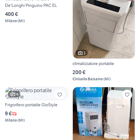
De'Longhi Pinguino PAC EL
400 €
Milano
(
MI
)
3
climatizzatore portatile
200 €
Cinisello Balsamo
(
MI
)
4
Frigorifero portatile GioStyle
9 €
Milano
(
MI
)