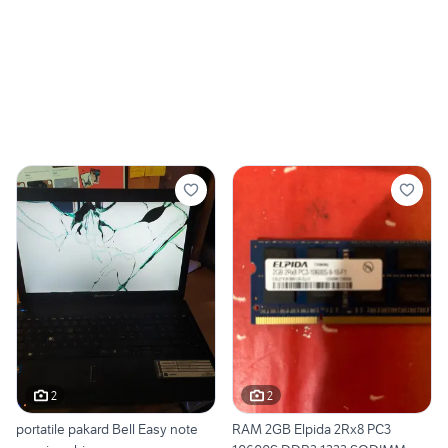
2
2
portatile pakard Bell Easy note
RAM 2GB Elpida 2Rx8 PC3