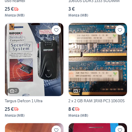
uso ricambi
10600S DDR3 1333 SODIMM
25 €
3 €
Monza
(
MB
)
Monza
(
MB
)
2
2
Targus Defcon 1 Ultra
2 x 2 GB RAM 1RX8 PC3 10600S
25 €
8 €
Monza
(
MB
)
Monza
(
MB
)