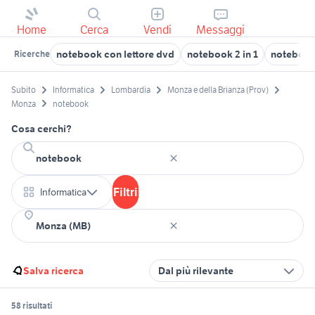
Home
Cerca
Vendi
Messaggi
notebook con lettore dvd
notebook 2 in 1
notebook
Ricerche
Subito
Informatica
Lombardia
Monza e della Brianza (Prov)
Monza
notebook
Cosa cerchi?
Filtri
Informatica
Salva ricerca
Dal più rilevante
58 risultati