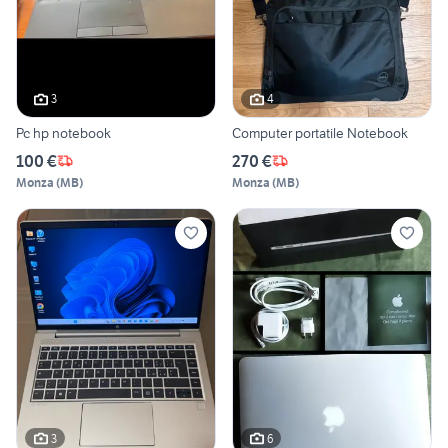
3
4
Pc hp notebook
Computer portatile Notebook
100 €
270 €
Monza
(
MB
)
Monza
(
MB
)
3
6