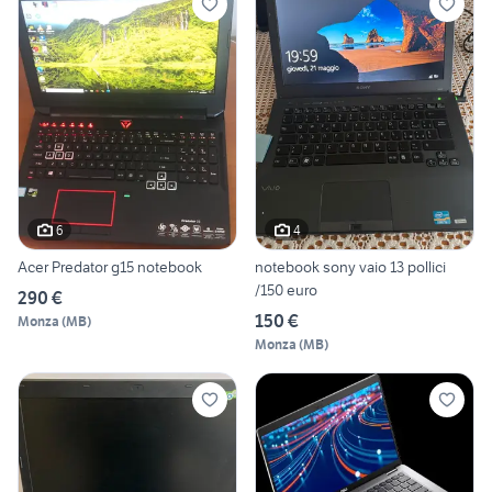
6
4
Acer Predator g15 notebook
notebook sony vaio 13 pollici
/150 euro
290 €
150 €
Monza
(
MB
)
Monza
(
MB
)