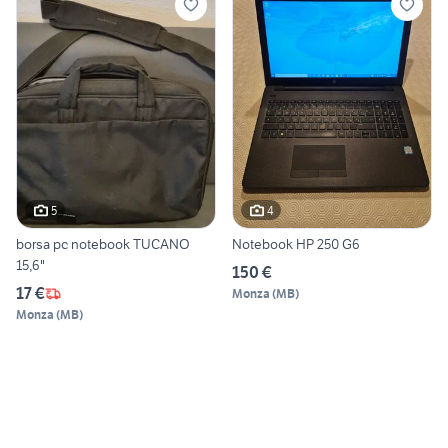
5
4
borsa pc notebook TUCANO
Notebook HP 250 G6
15,6"
150 €
17 €
Monza
(
MB
)
Monza
(
MB
)