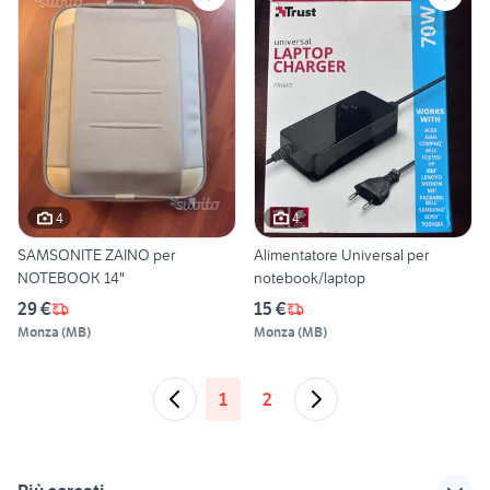
4
4
SAMSONITE ZAINO per
Alimentatore Universal per
NOTEBOOK 14"
notebook/laptop
29 €
15 €
Monza
(
MB
)
Monza
(
MB
)
1
2