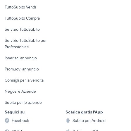
Case vacanza
TuttoSubito Vendi
Uffici e Locali
TuttoSubito Compra
commerciali
Servizio TuttoSubito
elettronica
per la casa e la
sports e hobby
Servizio TuttoSubito per
persona
Informatica
Animali
Professionisti
Arredamento e
Console e
Accessori per
Casalinghi
Inserisci annuncio
Videogiochi
animali
Elettrodomestici
Promuovi annuncio
Audio/Video
Musica e Film
Giardino e Fai da te
Consigli per la vendita
Fotografia
Libri e Riviste
Abbigliamento e
Negozi e Aziende
Telefonia
Strumenti Musicali
Accessori
Subito per le aziende
Sports
Tutto per i bambini
Seguici su
Scarica gratis l'App
Biciclette
Facebook
Subito per Android
Collezionismo