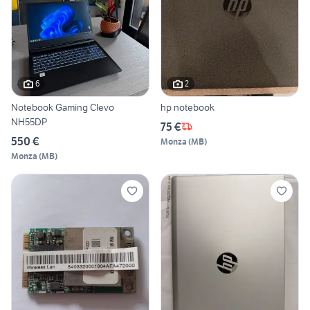
6
2
Notebook Gaming Clevo
hp notebook
NH55DP
75 €
550 €
Monza
(
MB
)
Monza
(
MB
)