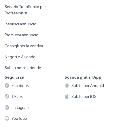
elettronica
per la casa e la
sports e hobby
Servizio TuttoSubito per
persona
Informatica
Animali
Professionisti
Arredamento e
Console e
Accessori per
Casalinghi
Inserisci annuncio
Videogiochi
animali
Elettrodomestici
Promuovi annuncio
Audio/Video
Musica e Film
Giardino e Fai da te
Consigli per la vendita
Fotografia
Libri e Riviste
Abbigliamento e
Negozi e Aziende
Telefonia
Strumenti Musicali
Accessori
Subito per le aziende
Sports
Tutto per i bambini
Seguici su
Scarica gratis l'App
Biciclette
Facebook
Subito per Android
Collezionismo
TikTok
Subito per iOS
Instagram
YouTube