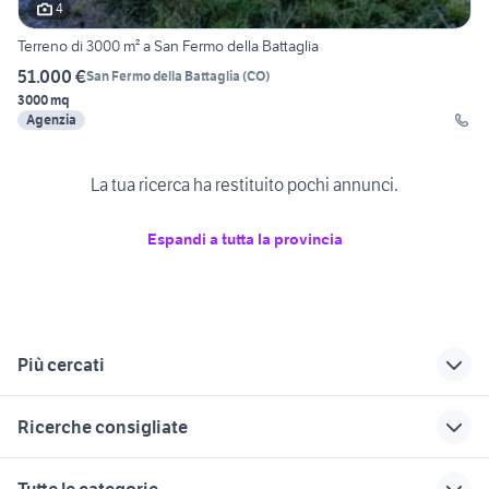
4
Terreno di 3000 m² a San Fermo della Battaglia
51.000 €
San Fermo della Battaglia
(
CO
)
3000 mq
Agenzia
La tua ricerca ha restituito pochi annunci.
Espandi a tutta la provincia
Più cercati
Correlati
Richerche simili
Suggerimenti
Ricerche consigliate
vendita terreni
terreni in vendita
vendita terreni Costa
Centro Valle Intelvi
arcisate
Masnaga
laghi pesca sportiva in gestione
terreno agricolo verona
Tutte le categorie