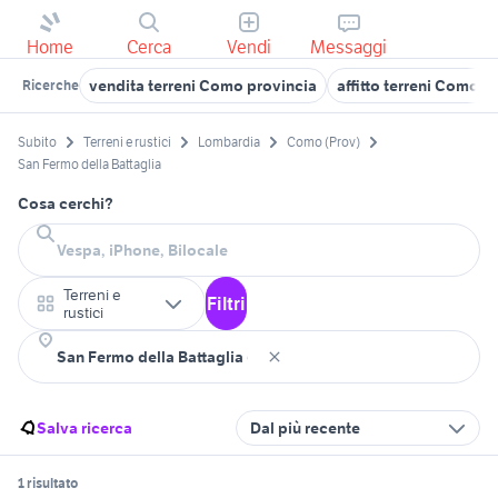
Home
Cerca
Vendi
Messaggi
vendita terreni Como provincia
affitto terreni Como p
Ricerche
Subito
Terreni e rustici
Lombardia
Como (Prov)
San Fermo della Battaglia
Cosa cerchi?
Terreni e
Filtri
rustici
Salva ricerca
Dal più recente
1 risultato