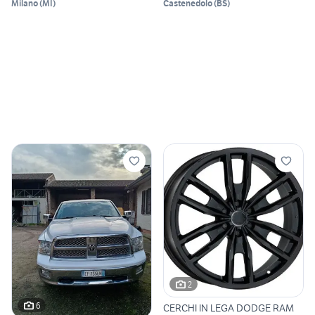
Milano
(
MI
)
Castenedolo
(
BS
)
2
6
CERCHI IN LEGA DODGE RAM