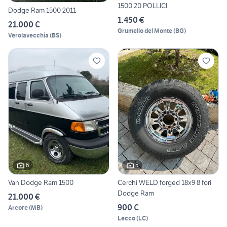
1500 20 POLLICI
Dodge Ram 1500 2011
1.450 €
21.000 €
Grumello del Monte
(
BG
)
Verolavecchia
(
BS
)
6
5
Van Dodge Ram 1500
Cerchi WELD forged 18x9 8 fori
Dodge Ram
21.000 €
900 €
Arcore
(
MB
)
Lecco
(
LC
)