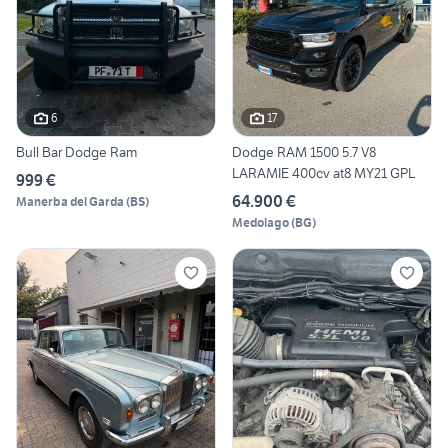
6
17
Bull Bar Dodge Ram
Dodge RAM 1500 5.7 V8
LARAMIE 400cv at8 MY21 GPL
999 €
64.900 €
Manerba del Garda
(
BS
)
Medolago
(
BG
)