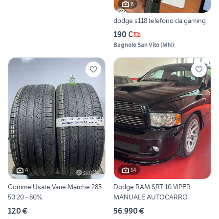
6
dodge s118 telefono da gaming
190 €
Bagnolo San Vito
(
MN
)
4
14
Gomme Usate Varie Marche 285
Dodge RAM SRT 10 VIPER
50 20 - 80%
MANUALE AUTOCARRO
120 €
56.990 €