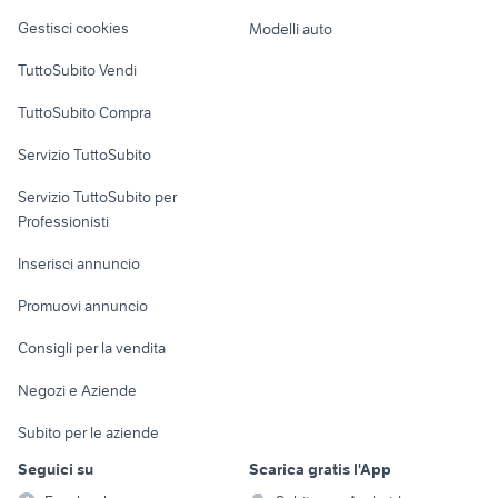
Veicoli commerciali
altro
Gestisci cookies
Modelli auto
Case vacanza
TuttoSubito Vendi
Uffici e Locali
TuttoSubito Compra
commerciali
Servizio TuttoSubito
elettronica
per la casa e la
sports e hobby
Servizio TuttoSubito per
persona
Informatica
Animali
Professionisti
Arredamento e
Console e
Accessori per
Casalinghi
Inserisci annuncio
Videogiochi
animali
Elettrodomestici
Promuovi annuncio
Audio/Video
Musica e Film
Giardino e Fai da te
Consigli per la vendita
Fotografia
Libri e Riviste
Abbigliamento e
Negozi e Aziende
Telefonia
Strumenti Musicali
Accessori
Subito per le aziende
Sports
Tutto per i bambini
Seguici su
Scarica gratis l'App
Biciclette