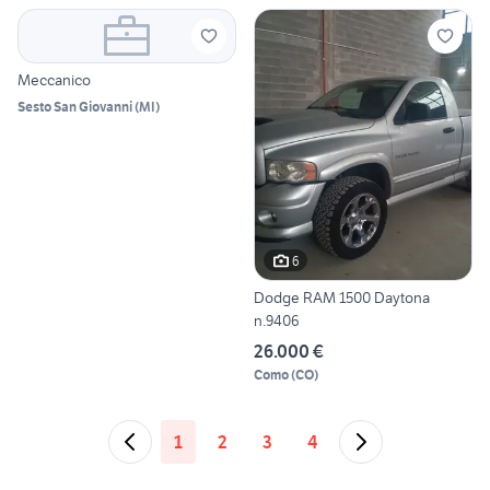
Meccanico
Sesto San Giovanni
(
MI
)
6
Dodge RAM 1500 Daytona
n.9406
26.000 €
Como
(
CO
)
1
2
3
4