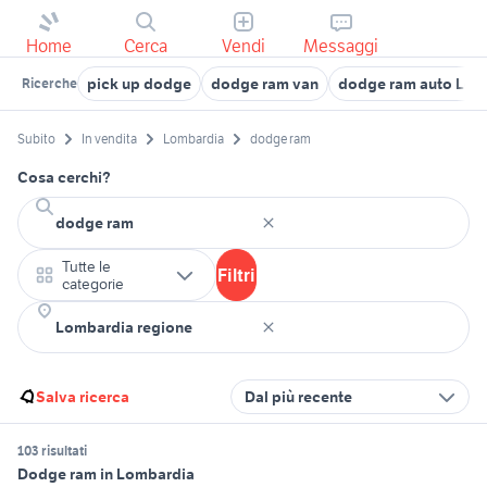
Home
Cerca
Vendi
Messaggi
pick up dodge
dodge ram van
dodge ram auto Lom
Ricerche
Subito
In vendita
Lombardia
dodge ram
Cosa cerchi?
Tutte le
Filtri
categorie
Salva ricerca
Dal più recente
103 risultati
Dodge ram in Lombardia