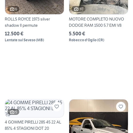
6
30
ROLLS ROYCE 1973 silver
MOTORE COMPLETO NUOVO
shadow ll permute
DODGE RAM 1500 5.7 EMI V8
12.500 €
5.500 €
Lentate sul Seveso
(
MB
)
Robecco d'Oglio
(
CR
)
5
4 GOMME PIRELLI 285 45 22 AL
85% 4 STAGIONI DOT 20