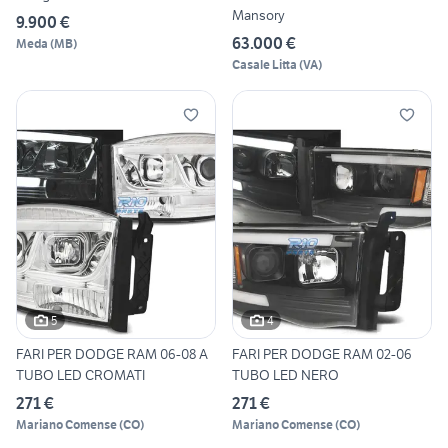
Mansory
9.900 €
63.000 €
Meda
(
MB
)
Casale Litta
(
VA
)
5
4
FARI PER DODGE RAM 06-08 A
FARI PER DODGE RAM 02-06
TUBO LED CROMATI
TUBO LED NERO
271 €
271 €
Mariano Comense
(
CO
)
Mariano Comense
(
CO
)