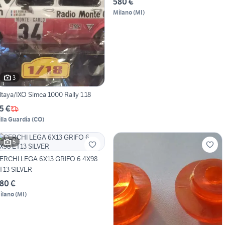
580 €
Milano
(
MI
)
3
ltaya/IXO Simca 1000 Rally 1.18
5 €
illa Guardia
(
CO
)
5
ERCHI LEGA 6X13 GRIFO 6 4X98
T13 SILVER
80 €
ilano
(
MI
)