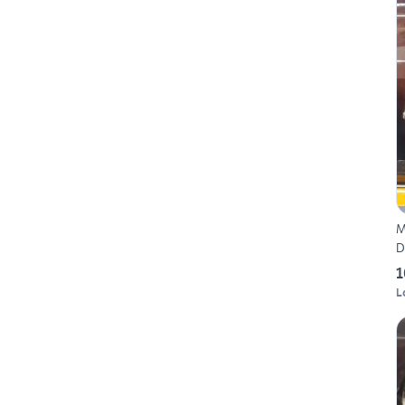
M
D
1
L