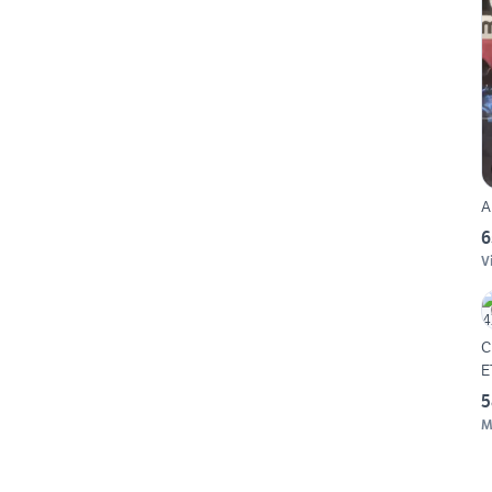
A
6
V
C
E
5
M