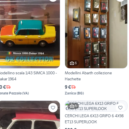
6
odellino scala 1/43 SIMCA 1000 -
Modellini Abarth collezione
akar 1964
Hachette
0 €
9 €
onate Pozzolo
(
VA
)
Zanica
(
BG
)
5
CERCHI LEGA 6X13 GRIFO 6 4X98
ET13 SUPERLOOK