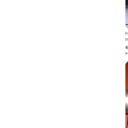
R
M
4
P