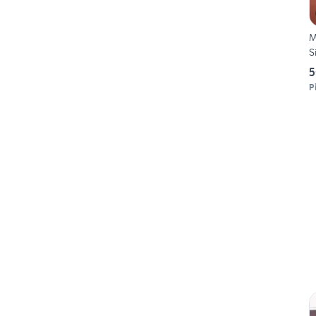
M
S
5
P