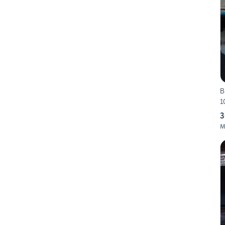
B
1
3
M