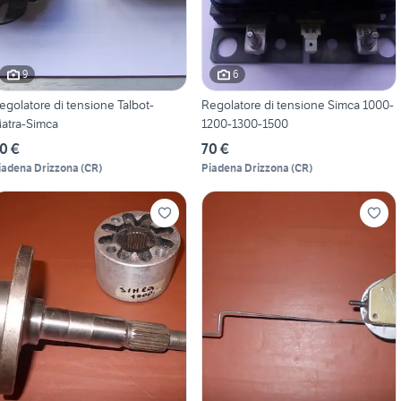
9
6
egolatore di tensione Talbot-
Regolatore di tensione Simca 1000-
atra-Simca
1200-1300-1500
0 €
70 €
iadena Drizzona
(
CR
)
Piadena Drizzona
(
CR
)