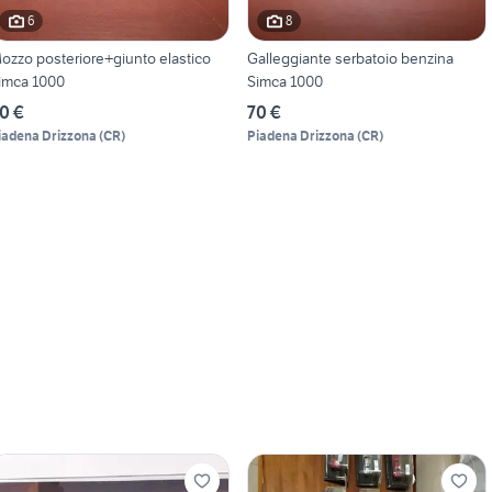
6
8
ozzo posteriore+giunto elastico
Galleggiante serbatoio benzina
imca 1000
Simca 1000
0 €
70 €
iadena Drizzona
(
CR
)
Piadena Drizzona
(
CR
)