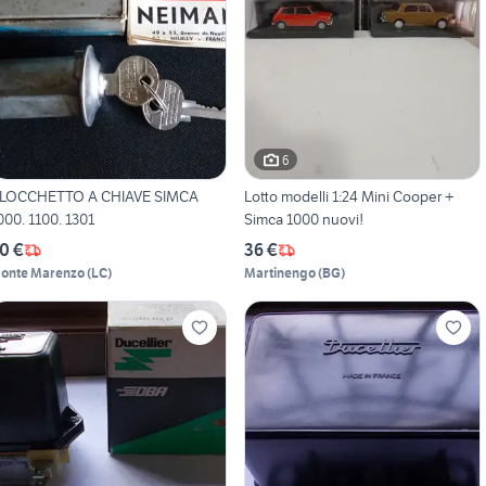
6
LOCCHETTO A CHIAVE SIMCA
Lotto modelli 1:24 Mini Cooper +
000. 1100. 1301
Simca 1000 nuovi!
0 €
36 €
onte Marenzo
(
LC
)
Martinengo
(
BG
)