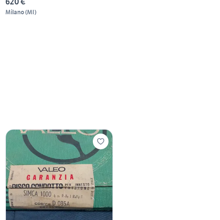
620 €
Milano
(
MI
)