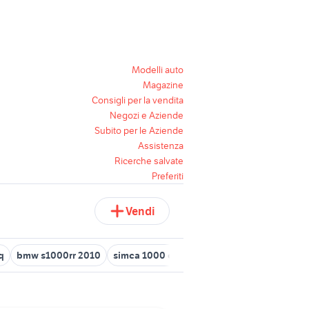
Modelli auto
Magazine
Consigli per la vendita
Negozi e Aziende
Subito per le Aziende
Assistenza
Ricerche salvate
Preferiti
Vendi
q
bmw s1000rr 2010
simca 1000 coupe
simca bagheera
tal