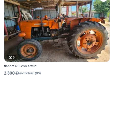
5
fiat om 615 con aratro
2.800 €
Montichiari
(
BS
)