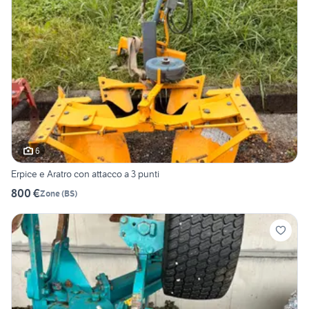
6
Erpice e Aratro con attacco a 3 punti
800 €
Zone
(
BS
)