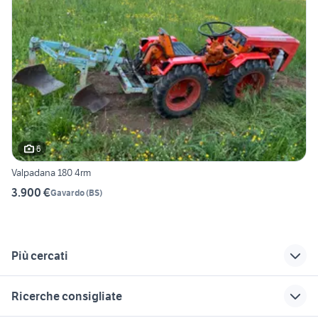
6
Valpadana 180 4rm
3.900 €
Gavardo
(
BS
)
Più cercati
Correlati
Richerche simili
Suggerimenti
Ricerche consigliate
aratro nardi 3bt
veicoli commerciali
vendita locali