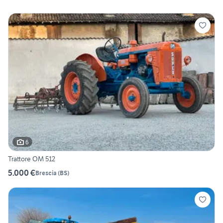
6
Trattore OM 512
5.000 €
Brescia
(
BS
)