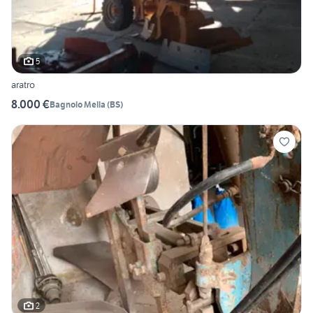
5
aratro
8.000 €
Bagnolo Mella
(
BS
)
2