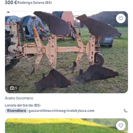
300 €
Rodengo Saiano
(
BS
)
5
Aratro bivomero
Lonato del Garda
(
BS
)
Rivenditore
gazzurellimacchineagricolebyluca.com