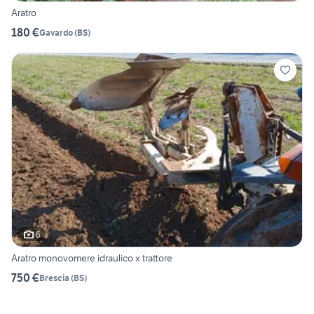
Aratro
180 €
Gavardo
(
BS
)
6
Aratro monovomere idraulico x trattore
750 €
Brescia
(
BS
)