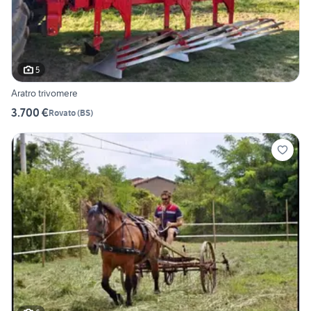
5
Aratro trivomere
3.700 €
Rovato
(
BS
)