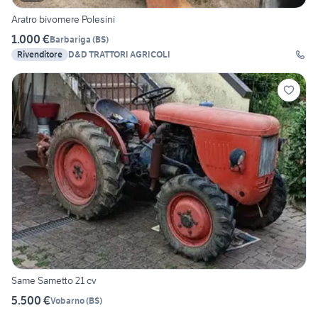
Aratro bivomere Polesini
1.000 €
Barbariga
(
BS
)
Rivenditore
D&D TRATTORI AGRICOLI
Same Sametto 21 cv
5.500 €
Vobarno
(
BS
)