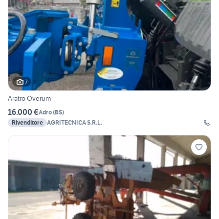
7
Aratro Overum
16.000 €
Adro
(
BS
)
Rivenditore
AGRITECNICA S.R.L.