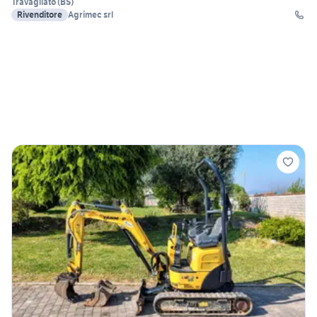
Travagliato
(
BS
)
Rivenditore
Agrimec srl