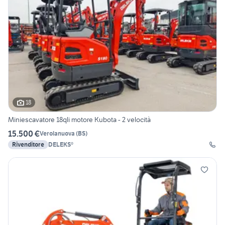
18
Miniescavatore 18qli motore Kubota - 2 velocità
15.500 €
Verolanuova
(
BS
)
Rivenditore
DELEKS®