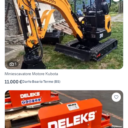
5
Miniescavatore Motore Kubota
11.000 €
Darfo Boario Terme
(
BS
)