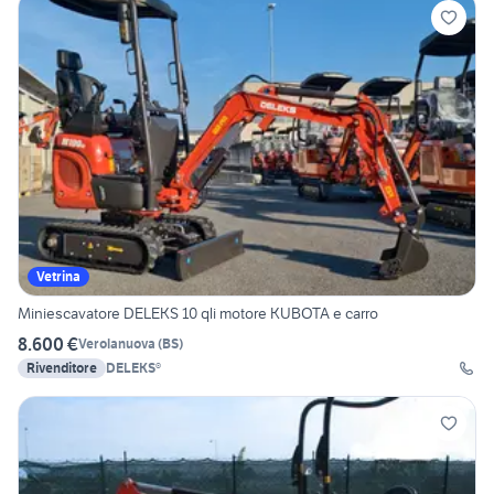
Vetrina
Miniescavatore DELEKS 10 qli motore KUBOTA e carro
8.600 €
Verolanuova
(
BS
)
Rivenditore
DELEKS®