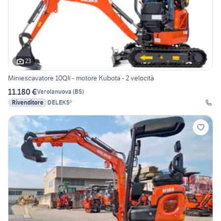
23
Miniescavatore 10Qli - motore Kubota - 2 velocità
11.180 €
Verolanuova
(
BS
)
Rivenditore
DELEKS®