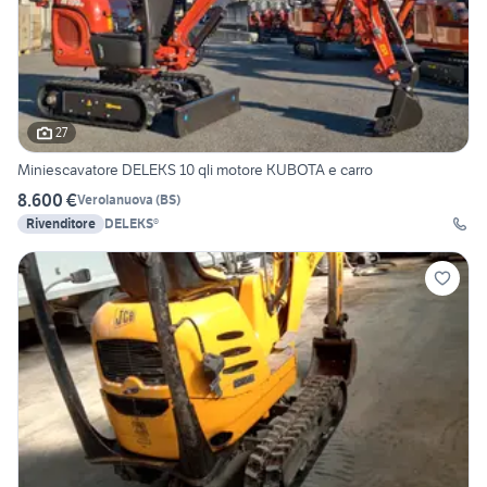
27
Miniescavatore DELEKS 10 qli motore KUBOTA e carro
8.600 €
Verolanuova
(
BS
)
Rivenditore
DELEKS®