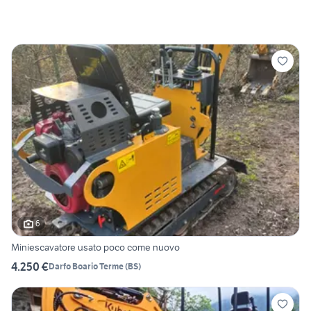
6
Miniescavatore usato poco come nuovo
4.250 €
Darfo Boario Terme
(
BS
)