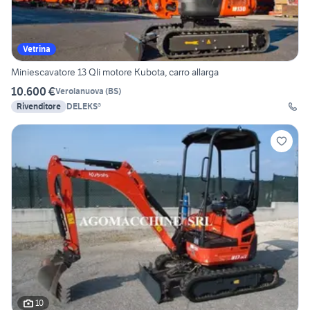
Vetrina
Miniescavatore 13 Qli motore Kubota, carro allarga
10.600 €
Verolanuova
(
BS
)
Rivenditore
DELEKS®
10