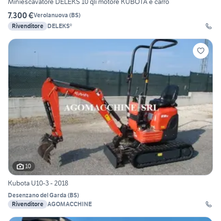
Miniescavatore DELEKS 10 qli motore KUBOTA e carro
7.300 €
Verolanuova
(
BS
)
Rivenditore
DELEKS®
10
Kubota U10-3 - 2018
Desenzano del Garda
(
BS
)
Rivenditore
AGOMACCHINE