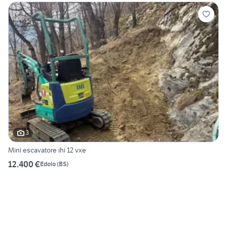
3
Mini escavatore ihi 12 vxe
12.400 €
Edolo
(
BS
)