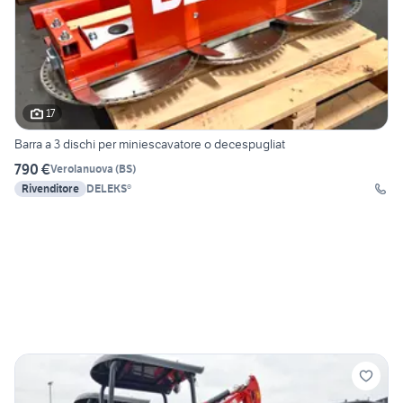
17
Barra a 3 dischi per miniescavatore o decespugliat
790 €
Verolanuova
(
BS
)
Rivenditore
DELEKS®