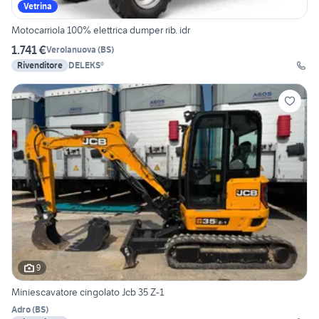
Vetrina
Motocarriola 100% elettrica dumper rib. idr
1.741 €
Verolanuova
(
BS
)
Rivenditore
DELEKS®
9
Miniescavatore cingolato Jcb 35 Z-1
Adro
(
BS
)