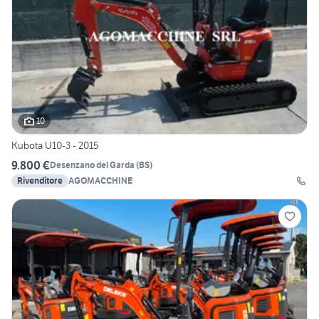
10
Kubota U10-3 - 2015
9.800 €
Desenzano del Garda
(
BS
)
Rivenditore
AGOMACCHINE