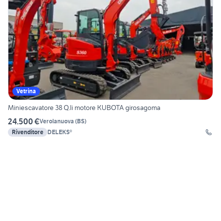
Vetrina
Miniescavatore 38 Q.li motore KUBOTA girosagoma
24.500 €
Verolanuova
(
BS
)
Rivenditore
DELEKS®