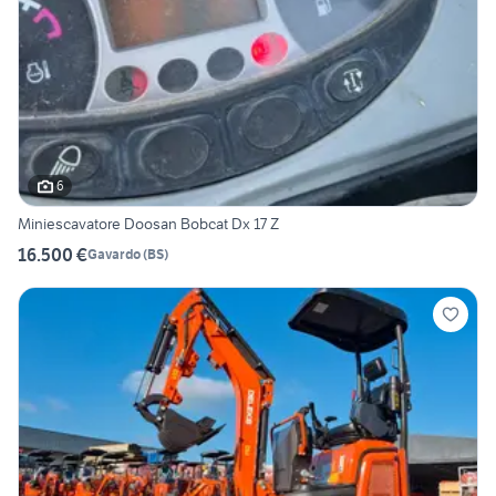
6
Miniescavatore Doosan Bobcat Dx 17 Z
16.500 €
Gavardo
(
BS
)