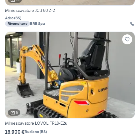
Miniescavatore JCB 50 Z-2
Adro
(
BS
)
Rivenditore
BRB Spa
6
MIniescavatore LOVOL FR18-E2u
16.900 €
Rudiano
(
BS
)