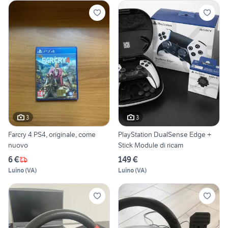
3
3
Farcry 4 PS4, originale, come
PlayStation DualSense Edge +
nuovo
Stick Module di ricam
6 €
149 €
Luino
(
VA
)
Luino
(
VA
)