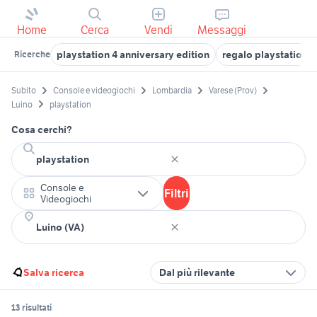
Home
Cerca
Vendi
Messaggi
playstation 4 anniversary edition
regalo playstation
Ricerche
Subito
Console e videogiochi
Lombardia
Varese (Prov)
Luino
playstation
Cosa cerchi?
Console e
Filtri
Videogiochi
Salva ricerca
Dal più rilevante
13 risultati