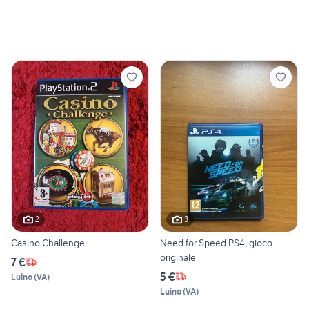
2
3
Casino Challenge
Need for Speed PS4, gioco
originale
7 €
5 €
Luino
(
VA
)
Luino
(
VA
)