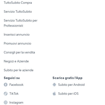
TuttoSubito Compra
commerciali
Servizio TuttoSubito
elettronica
per la casa e la
sports e hobby
Servizio TuttoSubito per
persona
Informatica
Animali
Professionisti
Arredamento e
Console e
Accessori per
Casalinghi
Inserisci annuncio
Videogiochi
animali
Elettrodomestici
Promuovi annuncio
Audio/Video
Musica e Film
Giardino e Fai da te
Consigli per la vendita
Fotografia
Libri e Riviste
Abbigliamento e
Negozi e Aziende
Telefonia
Strumenti Musicali
Accessori
Subito per le aziende
Sports
Tutto per i bambini
Seguici su
Scarica gratis l'App
Biciclette
Facebook
Subito per Android
Collezionismo
TikTok
Subito per iOS
Instagram