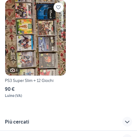
4
PS3 Super Slim + 12 Giochi
90 €
Luino
(
VA
)
Più cercati
Correlati
Richerche simili
Suggerimenti