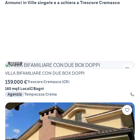
Annunci in Ville singole e a schiera a Trescore Cremasco
30
VILLA BIFAMILIARE CON DUE BOX DOPPI
159.000 €
Trescore Cremasco
(
CR
)
165 mq
5 Locali
2 Bagni
Agenzia
Tempocasa Crema