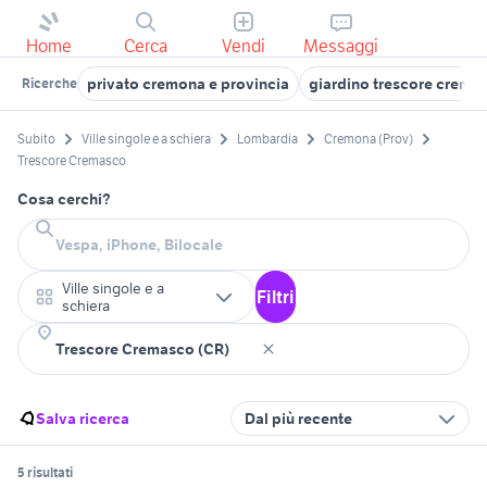
Home
Cerca
Vendi
Messaggi
privato cremona e provincia
giardino trescore crema
Ricerche
Subito
Ville singole e a schiera
Lombardia
Cremona (Prov)
Trescore Cremasco
Cosa cerchi?
Ville singole e a
Filtri
schiera
Salva ricerca
Dal più recente
5 risultati