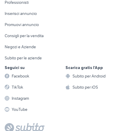
Informatica
Animali
Professionisti
Arredamento e
Console e
Accessori per
Casalinghi
Inserisci annuncio
Videogiochi
animali
Elettrodomestici
Promuovi annuncio
Audio/Video
Musica e Film
Giardino e Fai da te
Consigli per la vendita
Fotografia
Libri e Riviste
Abbigliamento e
Negozi e Aziende
Telefonia
Strumenti Musicali
Accessori
Subito per le aziende
Sports
Tutto per i bambini
Seguici su
Scarica gratis l'App
Biciclette
Facebook
Subito per Android
Collezionismo
TikTok
Subito per iOS
Instagram
YouTube