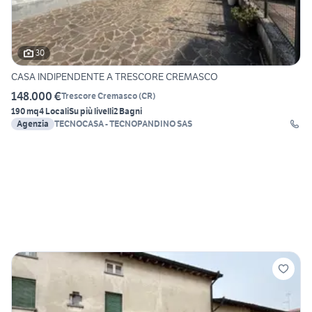
30
CASA INDIPENDENTE A TRESCORE CREMASCO
148.000 €
Trescore Cremasco
(
CR
)
190 mq
4 Locali
Su più livelli
2 Bagni
Agenzia
TECNOCASA - TECNOPANDINO SAS