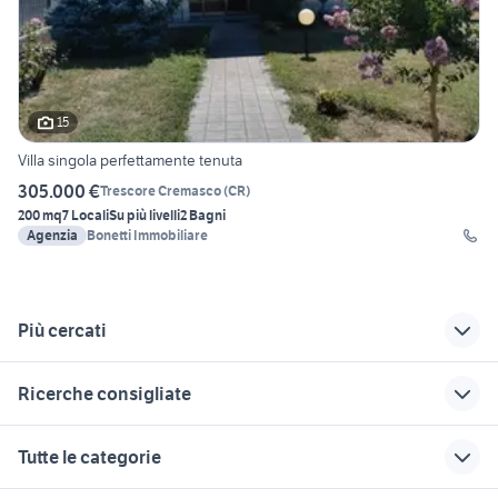
15
Villa singola perfettamente tenuta
305.000 €
Trescore Cremasco
(
CR
)
200 mq
7 Locali
Su più livelli
2 Bagni
Agenzia
Bonetti Immobiliare
Più cercati
Correlati
Richerche simili
Suggerimenti
Ricerche consigliate
privato bollate
casa indipendente
vendita ville
quartucciu
Castagnaro
vendita garage Varedo
affitto locali Sona
villa desenzano del
Tutte le categorie
garda
ville in vendita riviera
villette in vendita
vendita terreni Rizziconi
vendita garage Montepaone
romagnola
poetto cagliari
vendita ville privato