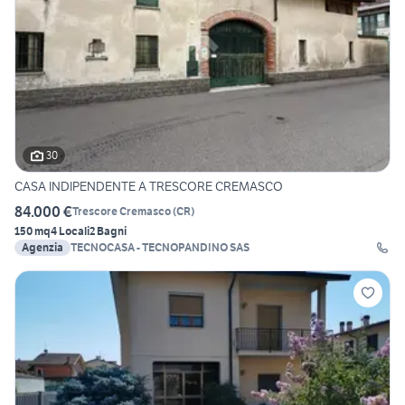
30
CASA INDIPENDENTE A TRESCORE CREMASCO
84.000 €
Trescore Cremasco
(
CR
)
150 mq
4 Locali
2 Bagni
Agenzia
TECNOCASA - TECNOPANDINO SAS