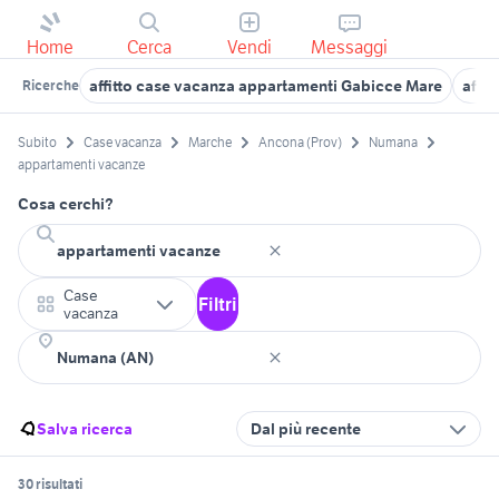
Home
Cerca
Vendi
Messaggi
affitto case vacanza appartamenti Gabicce Mare
affi
Ricerche
Subito
Case vacanza
Marche
Ancona (Prov)
Numana
appartamenti vacanze
Cosa cerchi?
Case
Filtri
vacanza
Salva ricerca
Dal più recente
30 risultati