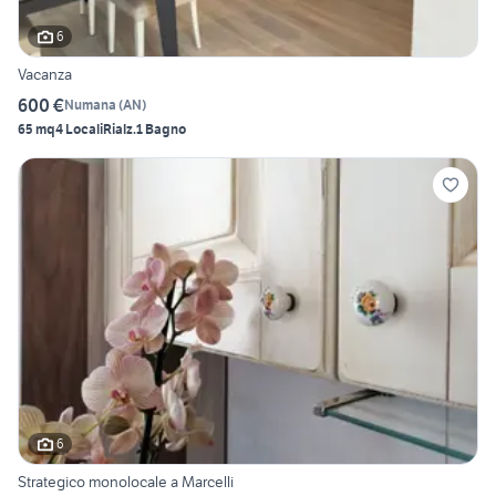
6
Vacanza
600 €
Numana
(
AN
)
65 mq
4 Locali
Rialz.
1 Bagno
6
Strategico monolocale a Marcelli