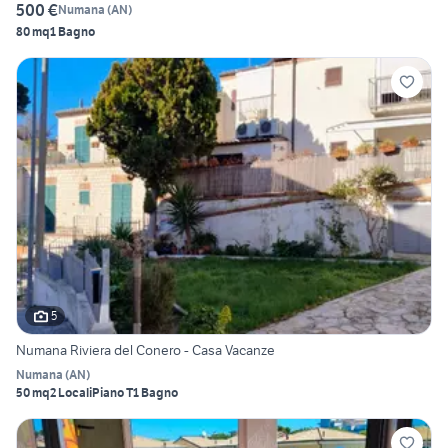
500 €
Numana
(
AN
)
80 mq
1 Bagno
5
Numana Riviera del Conero - Casa Vacanze
Numana
(
AN
)
50 mq
2 Locali
Piano T
1 Bagno