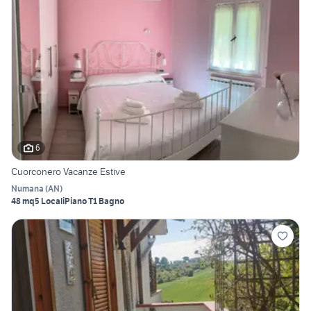
6
Cuorconero Vacanze Estive
Numana
(
AN
)
48 mq
5 Locali
Piano T
1 Bagno