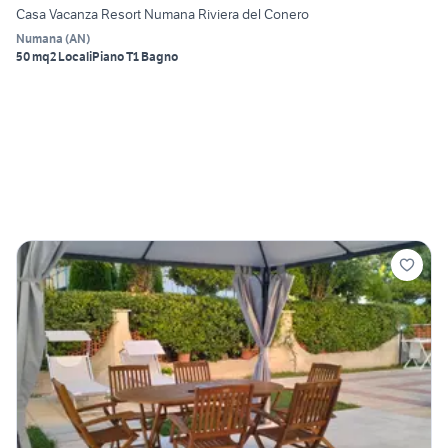
Casa Vacanza Resort Numana Riviera del Conero
Numana
(
AN
)
50 mq
2 Locali
Piano T
1 Bagno