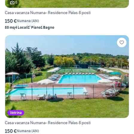
6
Casa vacanza Numana- Residence Palas 8 posti
150 €
Numana
(
AN
)
88 mq
4 Locali
1° Piano
1 Bagno
Vetrina
Casa vacanza Numana- Residence Palas 8 posti
150 €
Numana
(
AN
)