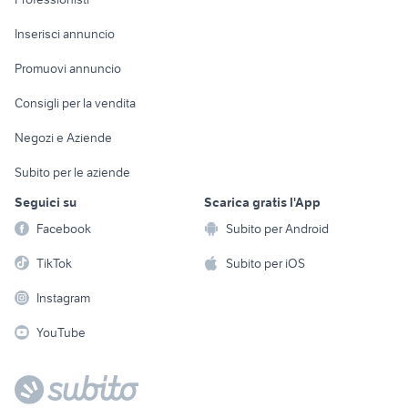
Arredamento e
Console e
Accessori per
Casalinghi
Inserisci annuncio
Videogiochi
animali
Elettrodomestici
Promuovi annuncio
Audio/Video
Musica e Film
Giardino e Fai da te
Consigli per la vendita
Fotografia
Libri e Riviste
Abbigliamento e
Negozi e Aziende
Telefonia
Strumenti Musicali
Accessori
Subito per le aziende
Sports
Tutto per i bambini
Seguici su
Scarica gratis l'App
Biciclette
Facebook
Subito per Android
Collezionismo
TikTok
Subito per iOS
Instagram
YouTube