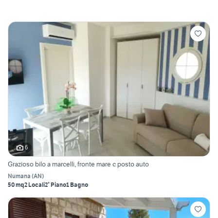
6
Grazioso bilo a marcelli, fronte mare c posto auto
Numana
(
AN
)
50 mq
2 Locali
2° Piano
1 Bagno