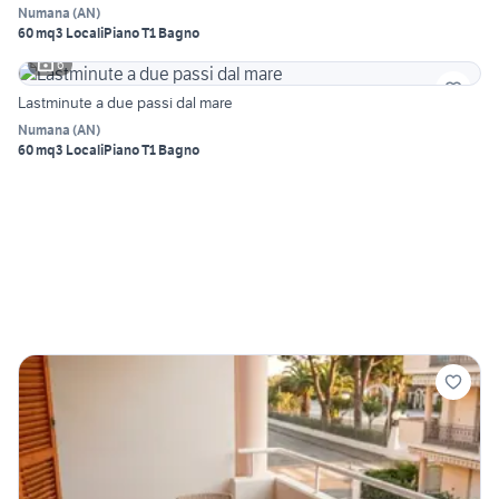
Numana
(
AN
)
60 mq
3 Locali
Piano T
1 Bagno
6
Lastminute a due passi dal mare
Numana
(
AN
)
60 mq
3 Locali
Piano T
1 Bagno