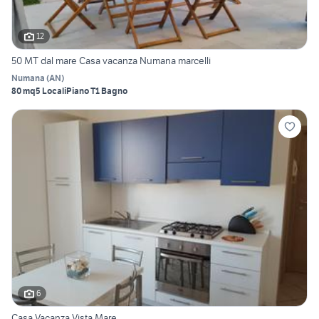
12
50 MT dal mare Casa vacanza Numana marcelli
Numana
(
AN
)
80 mq
5 Locali
Piano T
1 Bagno
6
Casa Vacanza Vista Mare