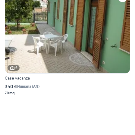
6
Case vacanza
350 €
Numana
(
AN
)
70 mq