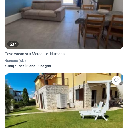
6
Casa vacanza a Marcelli di Numana
Numana
(
AN
)
50 mq
2 Locali
Piano T
1 Bagno