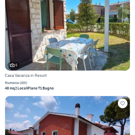
6
Casa Vacanza in Resort
Numana
(
AN
)
48 mq
2 Locali
Piano T
1 Bagno