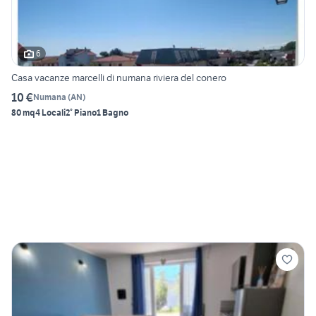
6
Casa vacanze marcelli di numana riviera del conero
10 €
Numana
(
AN
)
80 mq
4 Locali
2° Piano
1 Bagno