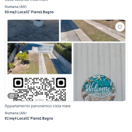
Numana
(
AN
)
50 mq
3 Locali
2° Piano
1 Bagno
6
Appartamento panoramico vista mare
Numana
(
AN
)
92 mq
4 Locali
1° Piano
1 Bagno