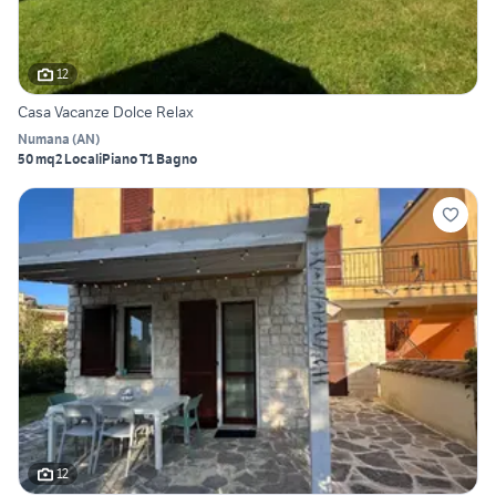
12
Casa Vacanze Dolce Relax
Numana
(
AN
)
50 mq
2 Locali
Piano T
1 Bagno
12