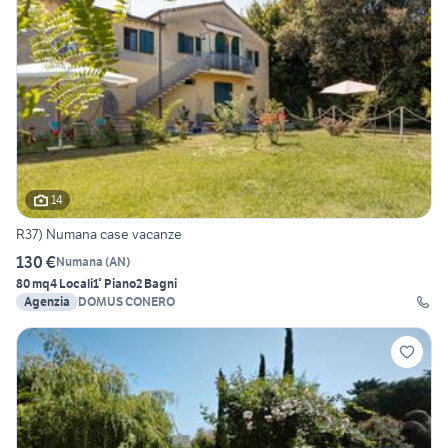
14
R37) Numana case vacanze
130 €
Numana
(
AN
)
80 mq
4 Locali
1° Piano
2 Bagni
Agenzia
DOMUS CONERO