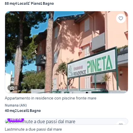
88 mq
4 Locali
1° Piano
1 Bagno
6
Appartamento in residence con piscine fronte mare
Numana
(
AN
)
40 mq
2 Locali
1 Bagno
Vetrina
Lastminute a due passi dal mare