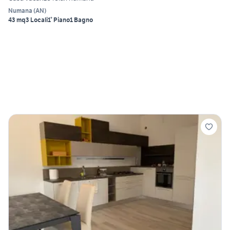
Numana
(
AN
)
43 mq
3 Locali
1° Piano
1 Bagno