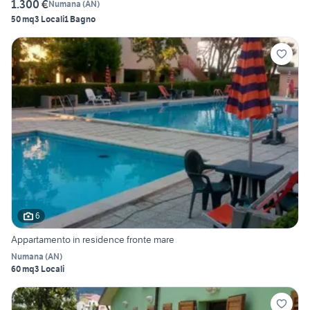
1.300 €
Numana
(
AN
)
50 mq
3 Locali
1 Bagno
6
Appartamento in residence fronte mare
Numana
(
AN
)
60 mq
3 Locali