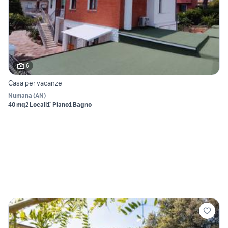
6
Casa per vacanze
Numana
(
AN
)
40 mq
2 Locali
1° Piano
1 Bagno