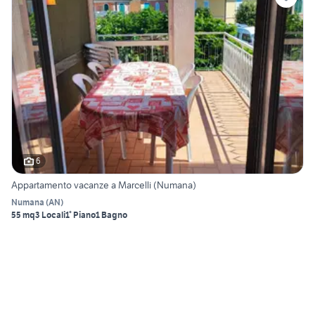
6
Appartamento vacanze a Marcelli (Numana)
Numana
(
AN
)
55 mq
3 Locali
1° Piano
1 Bagno