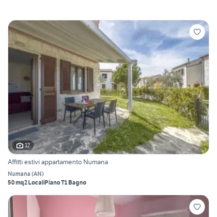
12
Affitti estivi appartamento Numana
Numana
(
AN
)
50 mq
2 Locali
Piano T
1 Bagno