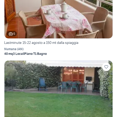
6
Lastminute 15-22 agosto a 150 mt dalla spiaggia
Numana
(
AN
)
40 mq
3 Locali
Piano T
1 Bagno