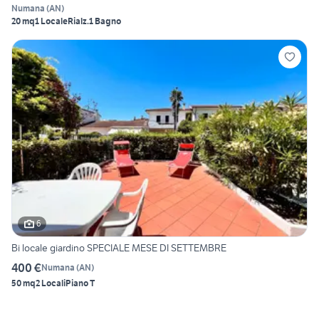
Numana
(
AN
)
20 mq
1 Locale
Rialz.
1 Bagno
6
Bi locale giardino SPECIALE MESE DI SETTEMBRE
400 €
Numana
(
AN
)
50 mq
2 Locali
Piano T