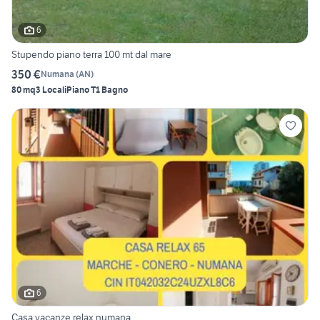
6
Stupendo piano terra 100 mt dal mare
350 €
Numana
(
AN
)
80 mq
3 Locali
Piano T
1 Bagno
6
Casa vacanze relax numana