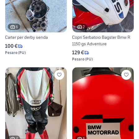
6
2
Carter per derby senda
Copri Serbatoio Bagster Bmw R
1150 gs Adventure
100 €
129 €
Pesaro
(
PU
)
Pesaro
(
PU
)
4
6