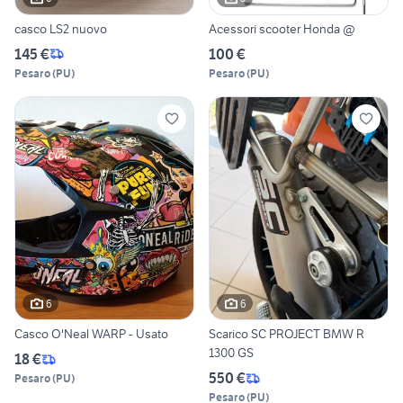
casco LS2 nuovo
Acessori scooter Honda @
145 €
100 €
Pesaro
(
PU
)
Pesaro
(
PU
)
6
6
Casco O'Neal WARP - Usato
Scarico SC PROJECT BMW R
1300 GS
18 €
550 €
Pesaro
(
PU
)
Pesaro
(
PU
)