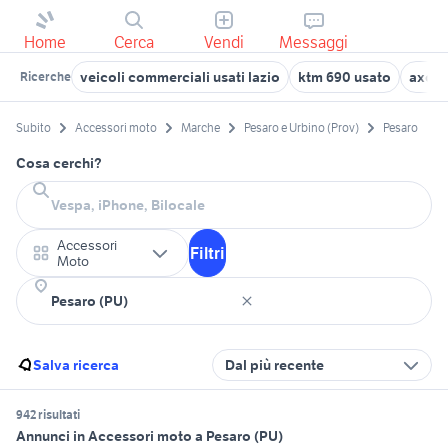
Home
Cerca
Vendi
Messaggi
veicoli commerciali usati lazio
ktm 690 usato
axolo
Ricerche
Subito
Accessori moto
Marche
Pesaro e Urbino (Prov)
Pesaro
Cosa cerchi?
Accessori
Filtri
Moto
Salva ricerca
Dal più recente
942 risultati
Annunci in Accessori moto a Pesaro (PU)