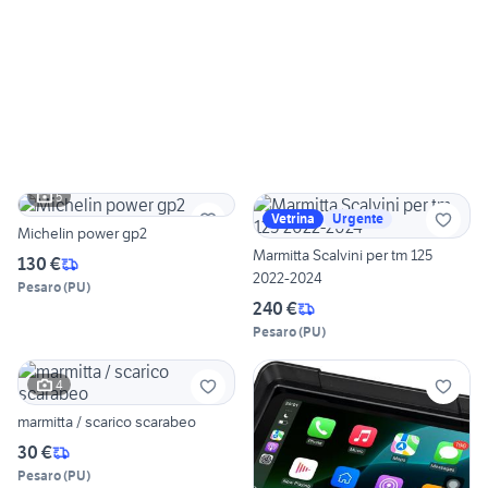
5
Vetrina
Urgente
Michelin power gp2
Marmitta Scalvini per tm 125
130 €
2022-2024
Pesaro
(
PU
)
240 €
Pesaro
(
PU
)
4
marmitta / scarico scarabeo
30 €
Pesaro
(
PU
)