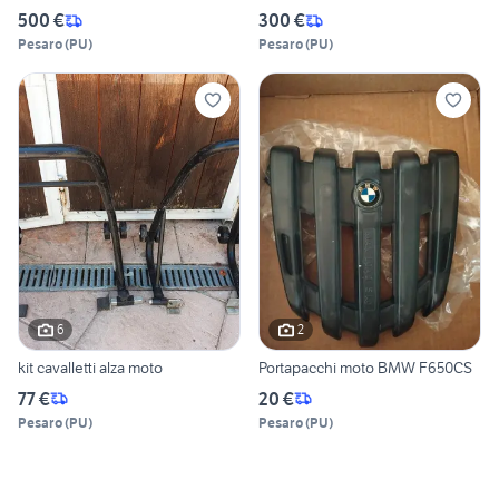
500 €
300 €
Pesaro
(
PU
)
Pesaro
(
PU
)
6
2
kit cavalletti alza moto
Portapacchi moto BMW F650CS
77 €
20 €
Pesaro
(
PU
)
Pesaro
(
PU
)