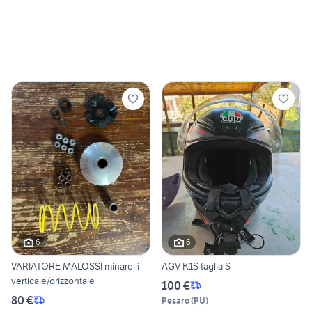
6
6
VARIATORE MALOSSI minarelli
AGV K1S taglia S
verticale/orizzontale
100 €
80 €
Pesaro
(
PU
)