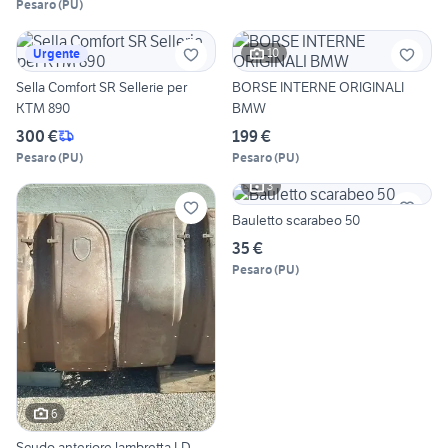
Pesaro
(
PU
)
10
Urgente
Sella Comfort SR Sellerie per
BORSE INTERNE ORIGINALI
KTM 890
BMW
300 €
199 €
Pesaro
(
PU
)
Pesaro
(
PU
)
3
Bauletto scarabeo 50
35 €
Pesaro
(
PU
)
6
Scudo anteriore lambretta LD