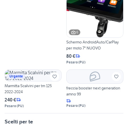
6
Schermo AndroidAuto/CarPlay
per moto 7" NUOVO
80 €
Pesaro
(
PU
)
Urgente
Marmitta Scalvini per tm 125
freccia booster next generation
2022-2024
amno 99
240 €
Pesaro
(
PU
)
Pesaro
(
PU
)
Scelti per te