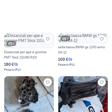
3
3
sella bassa BMW gs 1200 anno
Distanziali per ape e gomme
04-12
PMT Slick 110/80 R10!
100 €
180 €
Pesaro
(
PU
)
Pesaro
(
PU
)