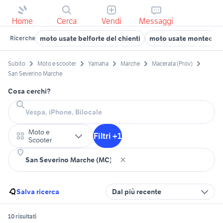
Home
Cerca
Vendi
Messaggi
moto usate belforte del chienti
moto usate montecas
Ricerche
Subito
Moto e scooter
Yamaha
Marche
Macerata (Prov)
San Severino Marche
Cosa cerchi?
Moto e
Filtri +1
Scooter
Salva ricerca
Dal più recente
10 risultati