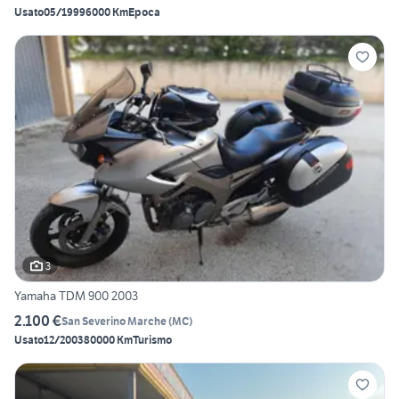
Usato
05/1999
6000 Km
Epoca
3
Yamaha TDM 900 2003
2.100 €
San Severino Marche
(
MC
)
Usato
12/2003
80000 Km
Turismo