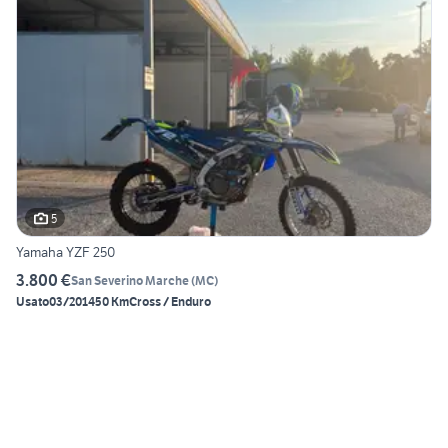
5
Yamaha YZF 250
3.800 €
San Severino Marche
(
MC
)
Usato
03/2014
50 Km
Cross / Enduro