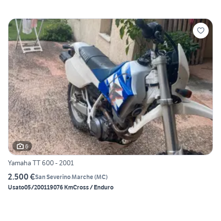
6
Yamaha TT 600 - 2001
2.500 €
San Severino Marche
(
MC
)
Usato
05/2001
19076 Km
Cross / Enduro