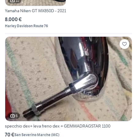
11
Yamaha Niken GT MX850D - 2021
8.000 €
Harley Davidson Route 76
6
specchio dex+ leva freno dex + GEMMADRAGSTAR 1100
70 €
San Severino Marche
(
MC
)