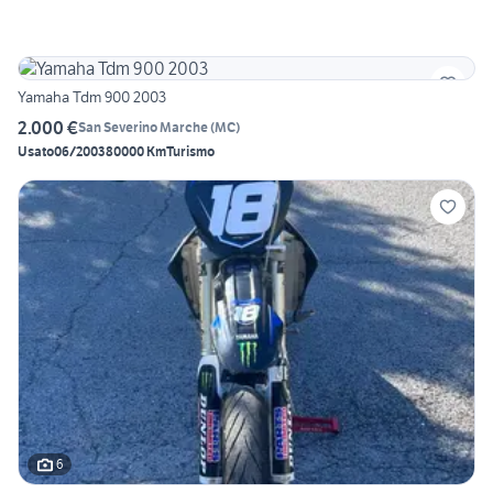
Yamaha Tdm 900 2003
2.000 €
San Severino Marche
(
MC
)
Usato
06/2003
80000 Km
Turismo
6