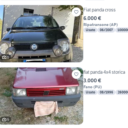
Fiat panda cross
6.000 €
Ripatransone
(
AP
)
Usato
06/2007
10000
6
fiat panda 4x4 storica
3.000 €
Fano
(
PU
)
Usato
08/1996
26000
5