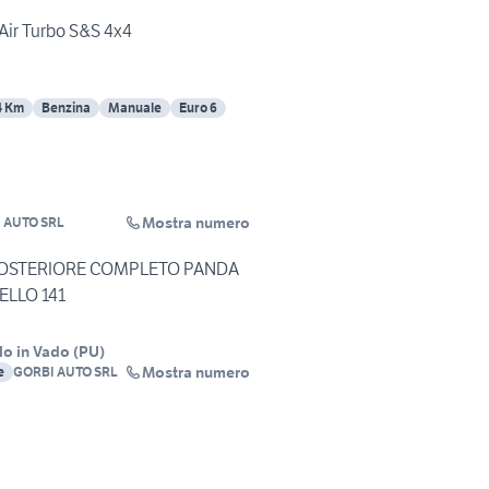
nAir Turbo S&S 4x4
4 Km
Benzina
Manuale
Euro 6
Mostra numero
 AUTO SRL
OSTERIORE COMPLETO PANDA
ELLO 141
lo in Vado
(
PU
)
Mostra numero
e
GORBI AUTO SRL