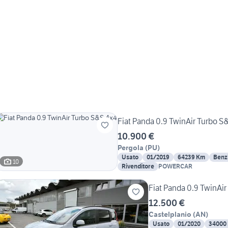
Fiat Panda 0.9 TwinAir Turbo S
10.900 €
Pergola
(
PU
)
Usato
01/2019
64239 Km
Benz
10
Rivenditore
POWERCAR
Fiat Panda 0.9 TwinAi
12.500 €
Castelplanio
(
AN
)
Usato
01/2020
34000