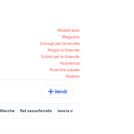
Modelli auto
Magazine
Consigli per la vendita
Negozi e Aziende
Subito per le Aziende
Assistenza
Ricerche salvate
Preferiti
Vendi
 Marche
fiat sassoferrato
lancia delta Marche
auto fiat croma