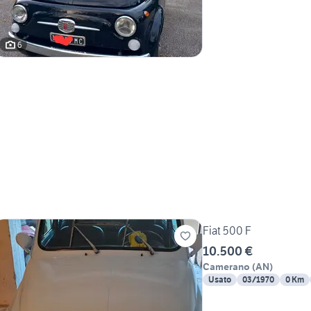
6
Fiat 500 F
10.500 €
Camerano
(
AN
)
Usato
03/1970
0 Km