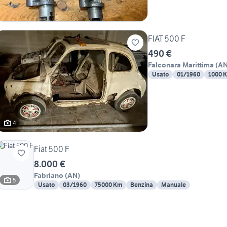
FIAT 500 F
490 €
Falconara Marittima
(
A
Usato
01/1960
1000 
4
Fiat 500 F
8.000 €
Fabriano
(
AN
)
5
Usato
03/1960
75000 Km
Benzina
Manuale