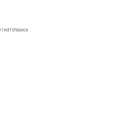
0 l ed f d'epoca