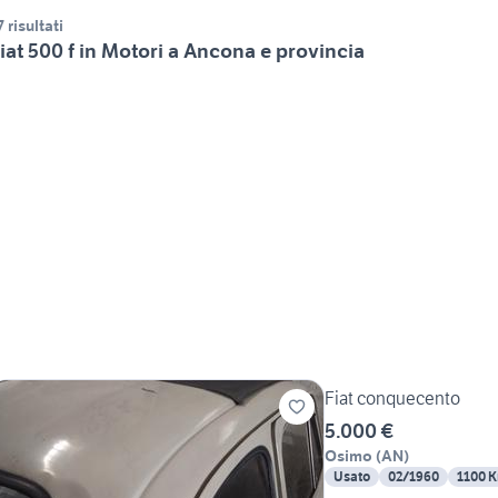
7 risultati
iat 500 f in Motori a Ancona e provincia
Fiat conquecento
5.000 €
Osimo
(
AN
)
Usato
02/1960
1100 