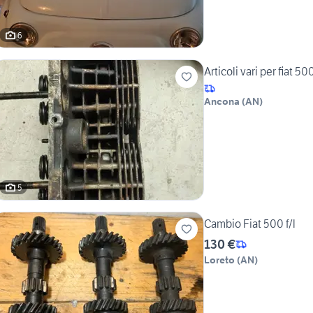
6
Articoli vari per fiat 50
Ancona
(
AN
)
5
Cambio Fiat 500 f/l
130 €
Loreto
(
AN
)