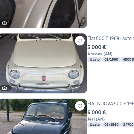
2
Fiat 500 F 1968 - auto
5.000 €
Ancona
(
AN
)
Usato
01/1960
4800 
6
FIAT NUOVA 500 F 19
6.000 €
Jesi
(
AN
)
Usato
09/1960
34700