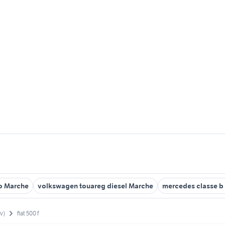
o Marche
volkswagen touareg diesel Marche
mercedes classe b
v)
fiat 500 f