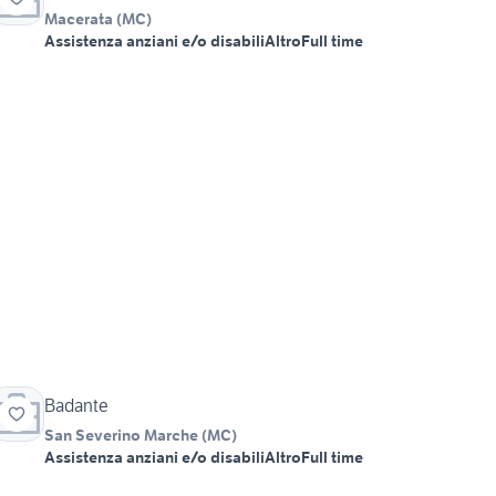
Macerata
(
MC
)
Assistenza anziani e/o disabili
Altro
Full time
Badante
San Severino Marche
(
MC
)
Assistenza anziani e/o disabili
Altro
Full time