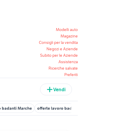
Modelli auto
Magazine
Consigli per la vendita
Negozi e Aziende
Subito per le Aziende
Assistenza
Ricerche salvate
Preferiti
Vendi
o badanti Marche
offerte lavoro badante Macerata provincia
off