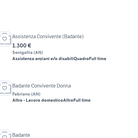
Assistenza Convivente (Badante)
1.300 €
Senigallia
(
AN
)
Assistenza anziani e/o disabili
Quadro
Full time
Badante Convivente Donna
Fabriano
(
AN
)
Altro - Lavoro domestico
Altro
Full time
Badante