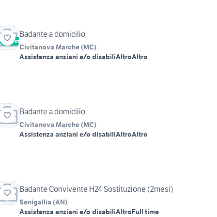
Badante a domicilio
Vetrina
Civitanova Marche
(
MC
)
Assistenza anziani e/o disabili
Altro
Altro
Badante a domicilio
Civitanova Marche
(
MC
)
Assistenza anziani e/o disabili
Altro
Altro
Badante Convivente H24 Sostituzione (2mesi)
Senigallia
(
AN
)
Assistenza anziani e/o disabili
Altro
Full time