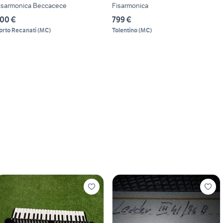
isarmonica Beccacece
Fisarmonica
00 €
799 €
orto Recanati
(
MC
)
Tolentino
(
MC
)