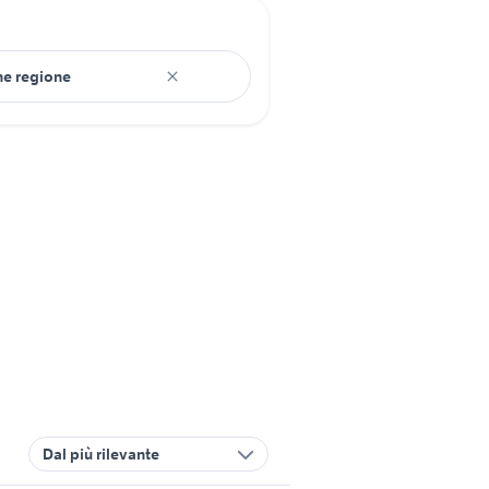
Dal più rilevante