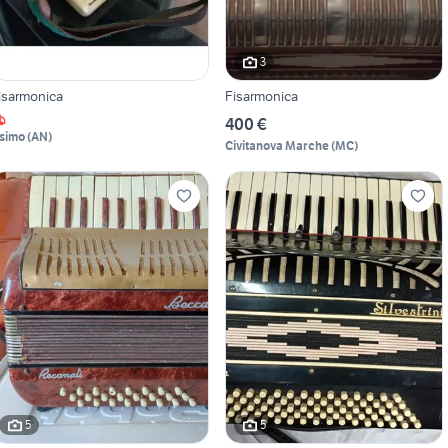
3
isarmonica
Fisarmonica
400 €
simo
(
AN
)
Civitanova Marche
(
MC
)
5
5