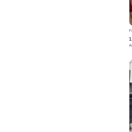
F
1
A