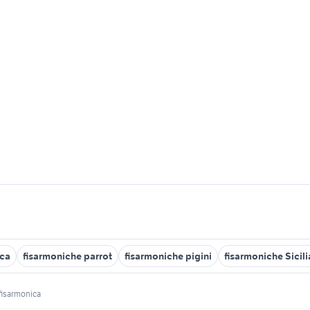
ica
fisarmoniche parrot
fisarmoniche pigini
fisarmoniche Sicili
fisarmonica