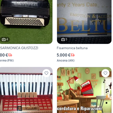
4
5
ISARMONICA GIUSTOZZI
Fisarmonica beltuna
00 €
5.000 €
ermo
(
FM
)
Ancona
(
AN
)