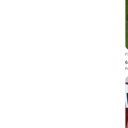
F
6
F