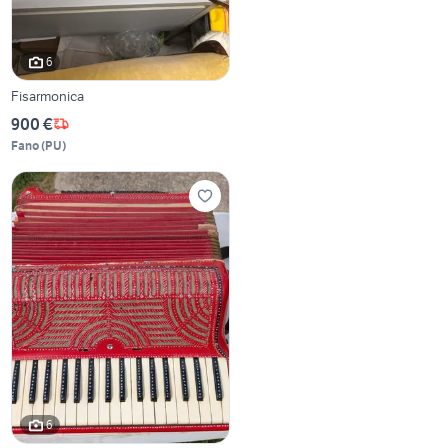
6
Fisarmonica
900 €
Fano
(
PU
)
6