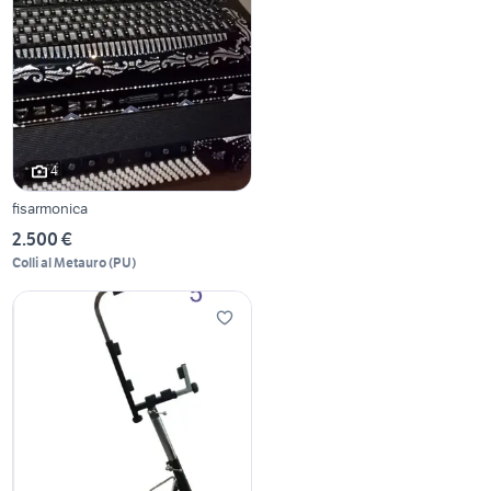
4
fisarmonica
2.500 €
Colli al Metauro
(
PU
)