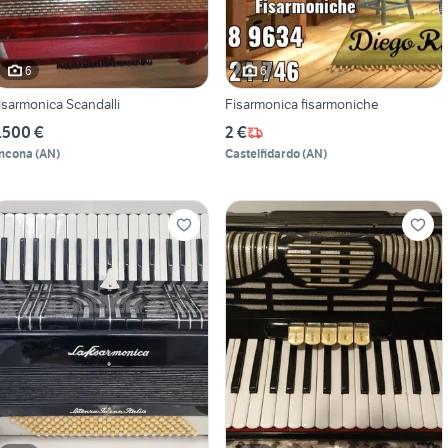
6
6
isarmonica Scandalli
Fisarmonica fisarmoniche
.500 €
2 €
ncona
(
AN
)
Castelfidardo
(
AN
)