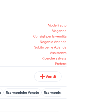
Modelli auto
Magazine
Consigli per la vendita
Negozi e Aziende
Subito per le Aziende
Assistenza
Ricerche salvate
Preferiti
Vendi
a
fisarmoniche Veneto
fisarmonica roland
fisarmoniche by ma