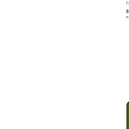
F
8
P