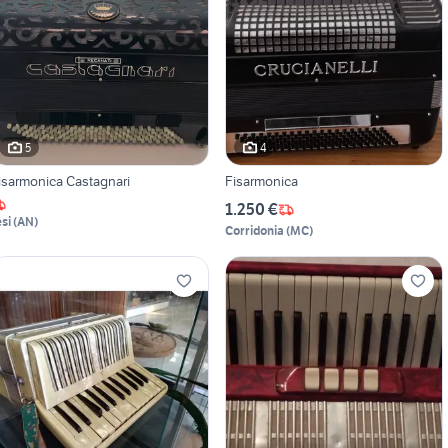
5
4
isarmonica Castagnari
Fisarmonica
1.250 €
esi
(
AN
)
Corridonia
(
MC
)