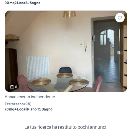
90 mq
2 Locali
1 Bagno
6
Appartamento indipendente
Ferrazzano
(
CB
)
70 mq
4 Locali
Piano T
1 Bagno
La tua ricerca ha restituito pochi annunci.