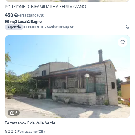
PORZIONE DI BIFAMILIARE A FERRAZZANO
450 €
Ferrazzano
(
CB
)
90 mq
3 Locali
1 Bagno
Agenzia
TECNORETE - Molise Group Srl
6
Ferrazzano- C.da Valle Verde
500 €
Ferrazzano
(
CB
)