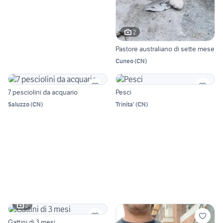
2
Pastore australiano di sette mese
Cuneo
(
CN
)
7 pesciolini da acquario
Pesci
Saluzzo
(
CN
)
Trinita'
(
CN
)
2
Gattini di 3 mesi