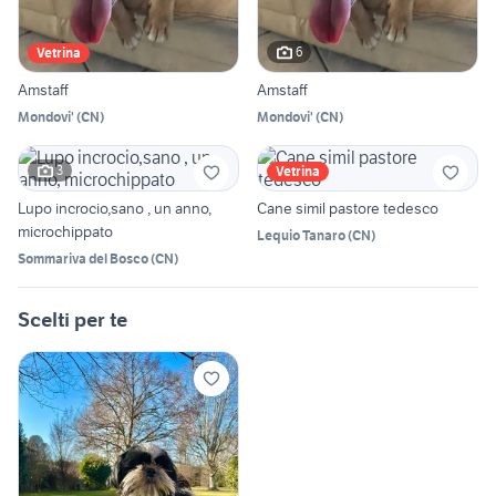
6
Vetrina
Amstaff
Amstaff
Mondovi'
(
CN
)
Mondovi'
(
CN
)
3
Vetrina
Lupo incrocio,sano , un anno,
Cane simil pastore tedesco
microchippato
Lequio Tanaro
(
CN
)
Sommariva del Bosco
(
CN
)
Scelti per te