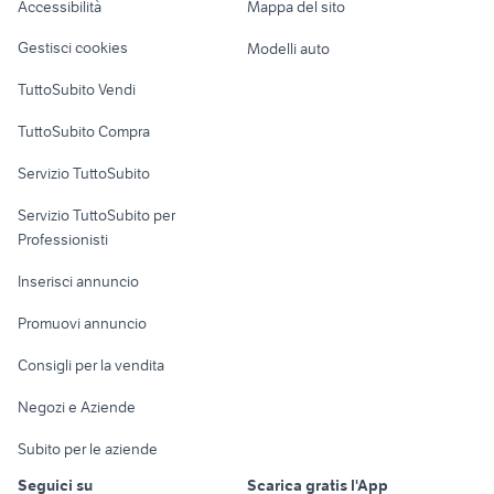
Accessibilità
Mappa del sito
Loft, mansarde e
Veicoli commerciali
altro
Gestisci cookies
Modelli auto
Case vacanza
TuttoSubito Vendi
Uffici e Locali
TuttoSubito Compra
commerciali
Servizio TuttoSubito
elettronica
per la casa e la
sports e hobby
Servizio TuttoSubito per
persona
Informatica
Animali
Professionisti
Arredamento e
Console e
Accessori per
Casalinghi
Inserisci annuncio
Videogiochi
animali
Elettrodomestici
Promuovi annuncio
Audio/Video
Musica e Film
Giardino e Fai da te
Consigli per la vendita
Fotografia
Libri e Riviste
Abbigliamento e
Negozi e Aziende
Telefonia
Strumenti Musicali
Accessori
Subito per le aziende
Sports
Tutto per i bambini
Seguici su
Scarica gratis l'App