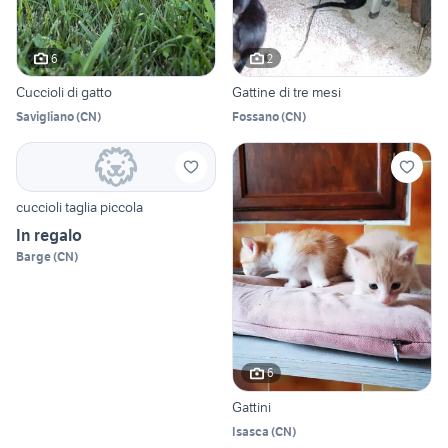
6
2
Cuccioli di gatto
Gattine di tre mesi
Savigliano
(
CN
)
Fossano
(
CN
)
cuccioli taglia piccola
In regalo
Barge
(
CN
)
6
Gattini
Isasca
(
CN
)