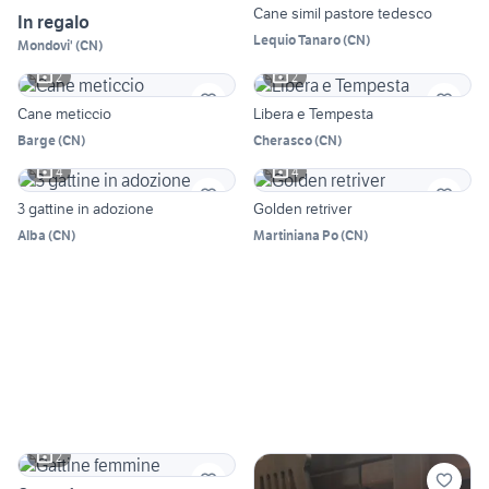
Cane simil pastore tedesco
In regalo
Lequio Tanaro
(
CN
)
Mondovi'
(
CN
)
2
2
Cane meticcio
Libera e Tempesta
Barge
(
CN
)
Cherasco
(
CN
)
4
4
3 gattine in adozione
Golden retriver
Alba
(
CN
)
Martiniana Po
(
CN
)
2