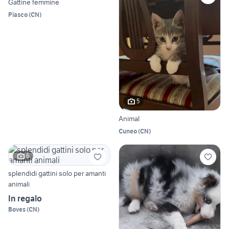
Gattine femmine
Piasco
(
CN
)
5
Animal
Cuneo
(
CN
)
6
splendidi gattini solo per amanti
animali
In regalo
Boves
(
CN
)