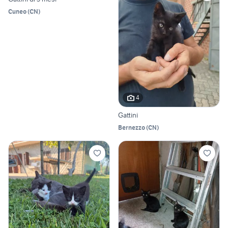
Cuneo
(
CN
)
4
Gattini
Bernezzo
(
CN
)