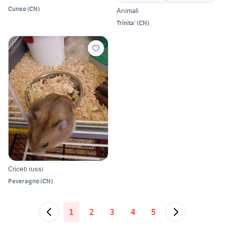
Cuneo
(
CN
)
Animali
Trinita'
(
CN
)
Criceti russi
Peveragno
(
CN
)
1
2
3
4
5