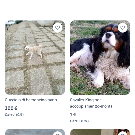
Cucciolo di barboncino nano
Cavalier King per
accoppiamentto-monta
300 €
1 €
Carru'
(
CN
)
Carru'
(
CN
)