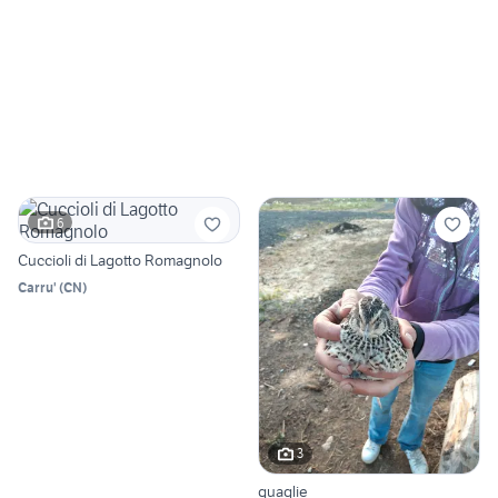
6
Cuccioli di Lagotto Romagnolo
Carru'
(
CN
)
3
quaglie