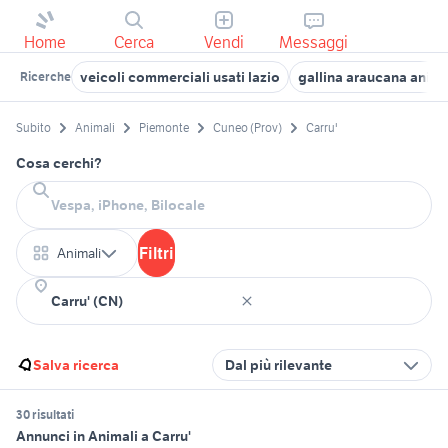
Home
Cerca
Vendi
Messaggi
veicoli commerciali usati lazio
gallina araucana anima
Ricerche
Subito
Animali
Piemonte
Cuneo (Prov)
Carru'
Cosa cerchi?
Filtri
Animali
Salva ricerca
Dal più rilevante
30 risultati
Annunci in Animali a Carru'