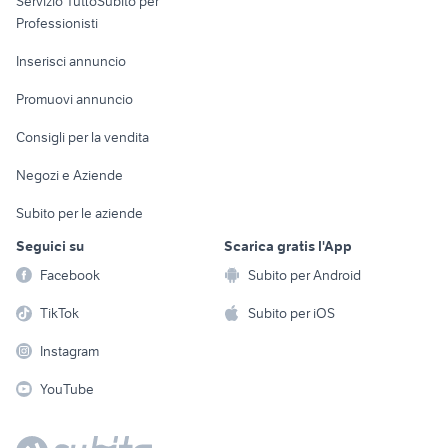
Servizio TuttoSubito per
persona
Informatica
Animali
Professionisti
Arredamento e
Console e
Accessori per
Casalinghi
Inserisci annuncio
Videogiochi
animali
Elettrodomestici
Promuovi annuncio
Audio/Video
Musica e Film
Giardino e Fai da te
Consigli per la vendita
Fotografia
Libri e Riviste
Abbigliamento e
Negozi e Aziende
Telefonia
Strumenti Musicali
Accessori
Subito per le aziende
Sports
Tutto per i bambini
Seguici su
Scarica gratis l'App
Biciclette
Facebook
Subito per Android
Collezionismo
TikTok
Subito per iOS
Instagram
YouTube