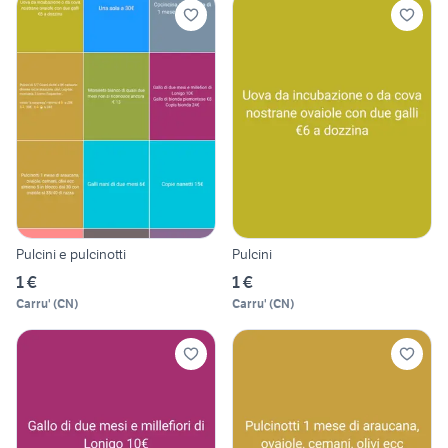
Pulcini e pulcinotti
Pulcini
1 €
1 €
Carru'
(
CN
)
Carru'
(
CN
)