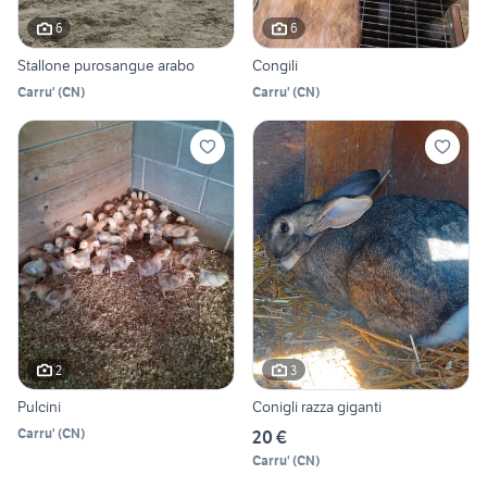
6
6
Stallone purosangue arabo
Congili
Carru'
(
CN
)
Carru'
(
CN
)
2
3
Pulcini
Conigli razza giganti
Carru'
(
CN
)
20 €
Carru'
(
CN
)