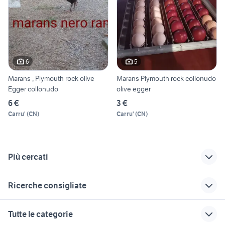
6
5
Marans , Plymouth rock olive
Marans Plymouth rock collonudo
Egger collonudo
olive egger
6 €
3 €
Carru'
(
CN
)
Carru'
(
CN
)
Più cercati
Correlati
Richerche simili
Suggerimenti
Ricerche consigliate
cani da caccia in
motozappa
hyundai coupe
vendita
appartamenti in affitto
auto Napoli
case in affitto orvieto
appartamenti canazei
Tutte le categorie
campomarino
naked 125
provincia
vespa 90 ss