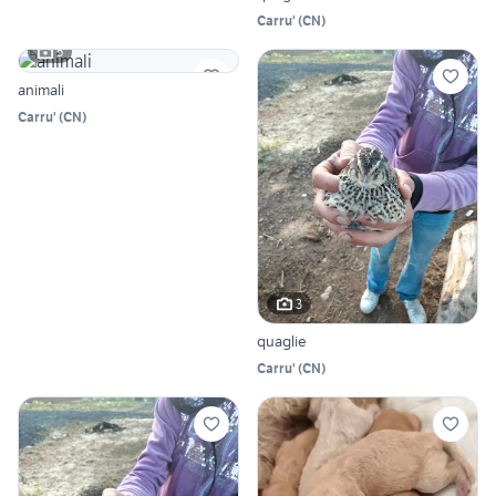
Carru'
(
CN
)
5
animali
Carru'
(
CN
)
3
quaglie
Carru'
(
CN
)