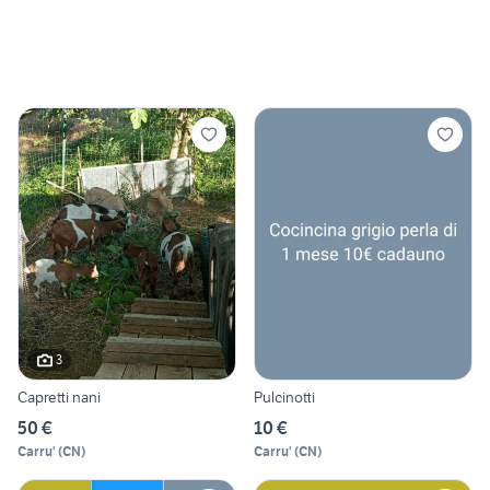
3
Capretti nani
Pulcinotti
50 €
10 €
Carru'
(
CN
)
Carru'
(
CN
)