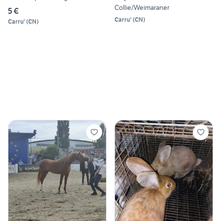
Collie/Weimaraner
5 €
Carru'
(
CN
)
Carru'
(
CN
)