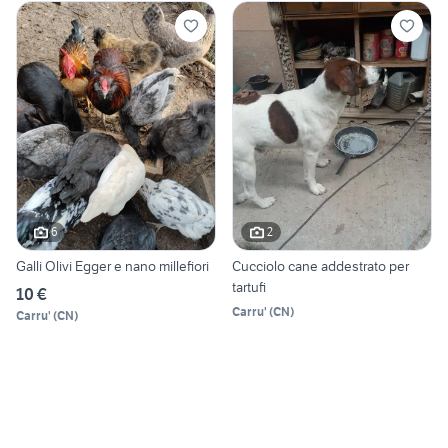
6
2
Galli Olivi Egger e nano millefiori
Cucciolo cane addestrato per
tartufi
10 €
Carru'
(
CN
)
Carru'
(
CN
)