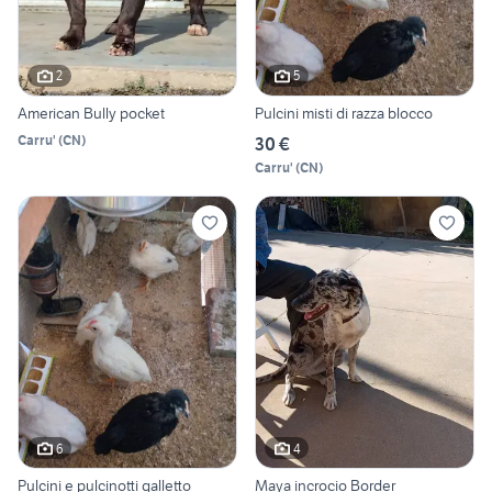
2
5
American Bully pocket
Pulcini misti di razza blocco
Carru'
(
CN
)
30 €
Carru'
(
CN
)
6
4
Pulcini e pulcinotti galletto
Maya incrocio Border