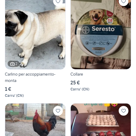
2
Carlino per accoppiamento-
Collare
monta
25 €
1 €
Carru'
(
CN
)
Carru'
(
CN
)